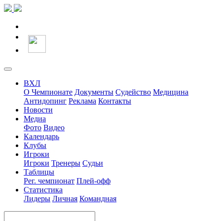
ВХЛ
О Чемпионате
Документы
Судейство
Медицина
Антидопинг
Реклама
Контакты
Новости
Медиа
Фото
Видео
Календарь
Клубы
Игроки
Игроки
Тренеры
Судьи
Таблицы
Рег. чемпионат
Плей-офф
Статистика
Лидеры
Личная
Командная