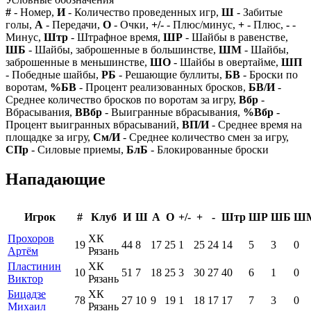
#
- Номер,
И
- Количество проведенных игр,
Ш
- Забитые
голы,
А
- Передачи,
О
- Очки,
+/-
- Плюс/минус,
+
- Плюс,
-
-
Минус,
Штр
- Штрафное время,
ШР
- Шайбы в равенстве,
ШБ
- Шайбы, заброшенные в большинстве,
ШМ
- Шайбы,
заброшенные в меньшинстве,
ШО
- Шайбы в овертайме,
ШП
- Победные шайбы,
РБ
- Решающие буллиты,
БВ
- Броски по
воротам,
%БВ
- Процент реализованных бросков,
БВ/И
-
Среднее количество бросков по воротам за игру,
Вбр
-
Вбрасывания,
ВВбр
- Выигранные вбрасывания,
%Вбр
-
Процент выигранных вбрасываний,
ВП/И
- Среднее время на
площадке за игру,
См/И
- Среднее количество смен за игру,
СПр
- Силовые приемы,
БлБ
- Блокированные броски
Нападающие
Игрок
#
Клуб
И
Ш
А
О
+/-
+
-
Штр
ШР
ШБ
Ш
Прохоров
ХК
19
44
8
17
25
1
25
24
14
5
3
0
Артём
Рязань
Пластинин
ХК
10
51
7
18
25
3
30
27
40
6
1
0
Виктор
Рязань
Бицадзе
ХК
78
27
10
9
19
1
18
17
17
7
3
0
Михаил
Рязань