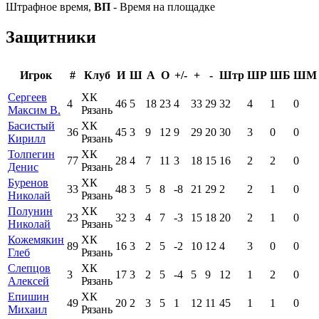
Штрафное время,
ВП
- Время на площадке
Защитники
Игрок
#
Клуб
И
Ш
А
О
+/-
+
-
Штр
ШР
ШБ
ШМ
Сергеев
ХК
4
46
5
18
23
4
33
29
32
4
1
0
Максим В.
Рязань
Басистый
ХК
36
45
3
9
12
9
29
20
30
3
0
0
Кирилл
Рязань
Толпегин
ХК
77
28
4
7
11
3
18
15
16
2
2
0
Денис
Рязань
Буренов
ХК
33
48
3
5
8
-8
21
29
2
2
1
0
Николай
Рязань
Полунин
ХК
23
32
3
4
7
-3
15
18
20
2
1
0
Николай
Рязань
Кожемякин
ХК
89
16
3
2
5
-2
10
12
4
3
0
0
Глеб
Рязань
Слепцов
ХК
3
17
3
2
5
-4
5
9
12
1
2
0
Алексей
Рязань
Епишин
ХК
49
20
2
3
5
1
12
11
45
1
1
0
Михаил
Рязань