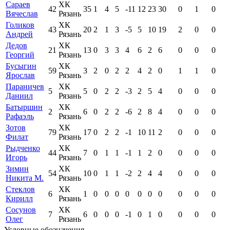
Сараев
ХК
42
35
1
4
5
-11
12
23
30
0
1
0
Вячеслав
Рязань
Голиков
ХК
43
20
2
1
3
-5
5
10
19
2
0
0
Андрей
Рязань
Дедов
ХК
21
13
0
3
3
4
6
2
6
0
0
0
Георгий
Рязань
Бусыгин
ХК
59
3
2
0
2
2
4
2
0
1
1
0
Ярослав
Рязань
Параничев
ХК
5
5
0
2
2
-3
2
5
4
0
0
0
Даниил
Рязань
Батыршин
ХК
2
6
0
2
2
-6
2
8
4
0
0
0
Рафаэль
Рязань
Зотов
ХК
79
17
0
2
2
-1
10
11
2
0
0
0
Филат
Рязань
Рыдченко
ХК
44
7
0
1
1
-1
1
2
0
0
0
0
Игорь
Рязань
Зимин
ХК
54
10
0
1
1
-2
2
4
4
0
0
0
Никита М.
Рязань
Стеклов
ХК
6
1
0
0
0
0
0
0
0
0
0
0
Кирилл
Рязань
Сосунов
ХК
7
6
0
0
0
-1
0
1
0
0
0
0
Олег
Рязань
Условные обозначения