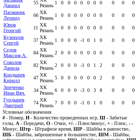
55
1
0
0
0
0
0
0
0
0
0
0
Даниил
Рязань
Пасманик
ХК
66
1
0
0
0
0
0
0
0
0
0
0
Леонид
Рязань
Юров
ХК
11
1
0
0
0
0
0
0
0
0
0
0
Георгий
Рязань
Кузнецов
ХК
37
1
0
0
0
-1
0
1
0
0
0
0
Сергей
Рязань
Седов
ХК
84
2
0
0
0
0
0
0
0
0
0
0
Максим А.
Рязань
Соколов
ХК
82
2
0
0
0
-1
0
1
2
0
0
0
Данила
Рязань
Кондырев
ХК
47
5
0
0
0
0
0
0
2
0
0
0
Кирилл
Рязань
Зинченко
ХК
34
6
0
0
0
-3
0
3
8
0
0
0
Иван Вяч.
Рязань
Гундырев
ХК
74
7
0
0
0
-1
0
1
0
0
0
0
Дмитрий
Рязань
Условные обозначения
#
- Номер,
И
- Количество проведенных игр,
Ш
- Забитые
голы,
А
- Передачи,
О
- Очки,
+/-
- Плюс/минус,
+
- Плюс,
-
-
Минус,
Штр
- Штрафное время,
ШР
- Шайбы в равенстве,
ШБ
- Шайбы, заброшенные в большинстве,
ШМ
- Шайбы,