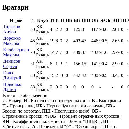
Вратари
Игрок
#
Клуб
И
В
П
ИБ
БВ
ПШ
ОБ
%ОБ
КН
Ш
Тодыков
ХК
50
4
2
2
0
125
8
117
93.6
2.01
0
Антон
Рязань
Дорожко
ХК
45
19
6
9
2
493
47
446
90.5
2.65
0
Максим
Рязань
Клоберданец
ХК
70
14
7
7
0
439
37
402
91.6
2.79
0
Максим
Рязань
Денисов
ХК
31
6
1
3
1
156
15
141
90.4
2.90
0
Сергей
Рязань
Годес
ХК
80
15
2
10
0
442
42
400
90.5
3.42
0
Дмитрий
Рязань
Шалойко
ХК
88
0
0
0
0
0
0
0
-
-
0
Данил
Рязань
Условные обозначения
#
- Номер,
И
- Количество проведенных игр,
В
- Выигрыши,
П
- Проигрыши,
ИБ
- Игры с буллитными сериями,
БВ
-
Броски по воротам,
ПШ
- Пропущено шайб,
ОБ
-
Отраженные броски,
%ОБ
- Процент отраженных бросков,
КН
- Коэффициент надежности = 60мин*ПШ/ВП,
Ш
-
Забитые голы,
А
- Передачи,
И"0"
- "Сухие игры",
Штр
-