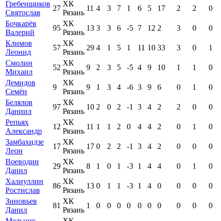
Гребенщиков
ХК
27
11
4
3
7
1
6
5
17
2
2
0
Святослав
Рязань
Бочкарёв
ХК
95
13
3
3
6
-5
7
12
2
3
0
0
Валерий
Рязань
Климов
ХК
57
29
4
1
5
1
11
10
33
3
0
1
Леонид
Рязань
Смолин
ХК
52
9
2
3
5
-5
4
9
10
1
1
0
Михаил
Рязань
Демидов
ХК
9
9
1
3
4
-6
3
9
6
0
1
0
Семён
Рязань
Белялов
ХК
97
10
2
0
2
-1
3
4
2
2
0
0
Даниил
Рязань
Репьях
ХК
12
11
1
1
2
0
4
4
2
0
1
0
Александр
Рязань
Замбахидзе
ХК
17
17
0
2
2
-1
3
4
2
0
0
0
Леон
Рязань
Воеводин
ХК
29
8
1
0
1
-3
1
4
4
0
1
0
Данил
Рязань
Халиуллин
ХК
86
13
0
1
1
-3
1
4
0
0
0
0
Ростислав
Рязань
Зиновьев
ХК
81
1
0
0
0
0
0
0
0
0
0
0
Данил
Рязань
Мельник
ХК