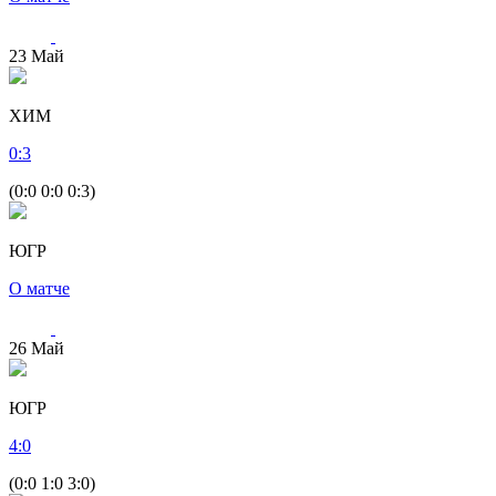
23
Май
ХИМ
0
:
3
(0:0 0:0 0:3)
ЮГР
О матче
26
Май
ЮГР
4
:
0
(0:0 1:0 3:0)