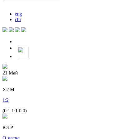
eng
chi
21
Май
ХИМ
1
:
2
(0:1 1:1 0:0)
ЮГР
О матче