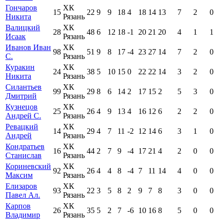
Гончаров
ХК
15
22
9
9
18
4
18
14
13
7
2
0
Никита
Рязань
Валицкий
ХК
28
48
6
12
18
-1
20
21
20
4
1
1
Исаак
Рязань
Иванов Иван
ХК
98
51
9
8
17
-4
23
27
14
7
2
0
С.
Рязань
Куракин
ХК
24
38
5
10
15
0
22
22
14
3
2
0
Никита
Рязань
Силантьев
ХК
99
29
8
6
14
2
17
15
2
5
3
0
Дмитрий
Рязань
Кузнецов
ХК
25
26
4
9
13
4
16
12
6
2
2
0
Андрей С.
Рязань
Ревацкий
ХК
14
29
4
7
11
-2
12
14
6
3
1
0
Андрей
Рязань
Кондратьев
ХК
16
44
2
7
9
-4
17
21
4
2
0
0
Станислав
Рязань
Кориневский
ХК
92
26
4
4
8
-4
7
11
14
4
0
0
Максим
Рязань
Елизаров
ХК
93
22
3
5
8
2
9
7
8
3
0
0
Павел Ал.
Рязань
Карпов
ХК
26
35
5
2
7
-6
10
16
8
5
0
0
Владимир
Рязань