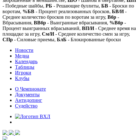
заброшенные в меньшинстве,
ШО
- Шайбы в овертайме,
ШП
- Победные шайбы,
РБ
- Решающие буллиты,
БВ
- Броски по
воротам,
%БВ
- Процент реализованных бросков,
БВ/И
-
Среднее количество бросков по воротам за игру,
Вбр
-
Вбрасывания,
ВВбр
- Выигранные вбрасывания,
%Вбр
-
Процент выигранных вбрасываний,
ВП/И
- Среднее время на
площадке за игру,
См/И
- Среднее количество смен за игру,
СПр
- Силовые приемы,
БлБ
- Блокированные броски
Новости
Медиа
Календарь
Таблицы
Игроки
Клубы
О Чемпионате
Документы
Антидопинг
Судейство