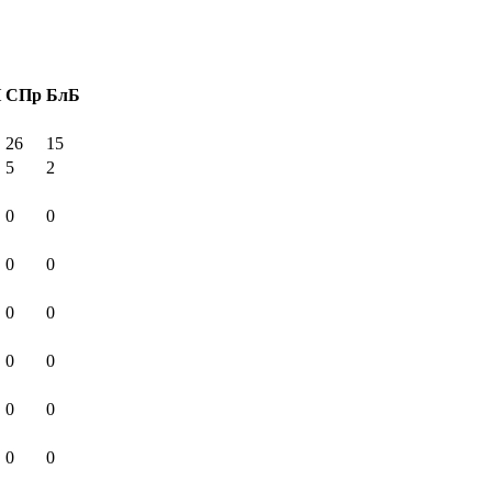
И
СПр
БлБ
26
15
5
2
0
0
0
0
0
0
0
0
0
0
0
0