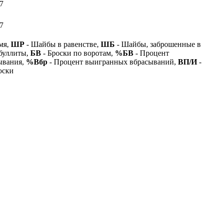
7
7
мя,
ШР
- Шайбы в равенстве,
ШБ
- Шайбы, заброшенные в
буллиты,
БВ
- Броски по воротам,
%БВ
- Процент
ывания,
%Вбр
- Процент выигранных вбрасываний,
ВП/И
-
оски