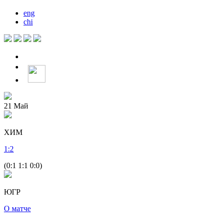
eng
chi
21
Май
ХИМ
1
:
2
(0:1 1:1 0:0)
ЮГР
О матче