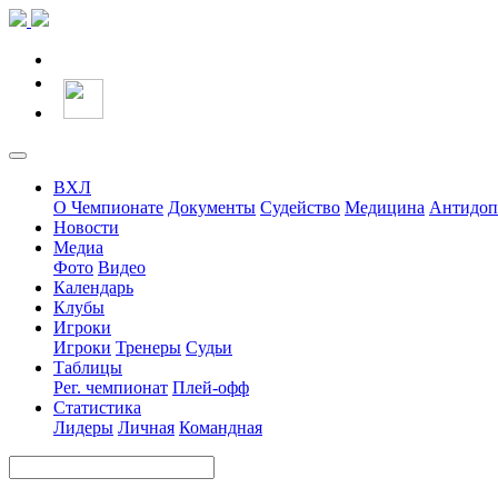
ВХЛ
О Чемпионате
Документы
Судейство
Медицина
Антидоп
Новости
Медиа
Фото
Видео
Календарь
Клубы
Игроки
Игроки
Тренеры
Судьи
Таблицы
Рег. чемпионат
Плей-офф
Статистика
Лидеры
Личная
Командная