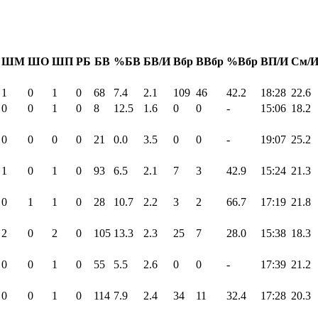
ШМ
ШО
ШП
РБ
БВ
%БВ
БВ/И
Вбр
ВВбр
%Вбр
ВП/И
См/
1
0
1
0
68
7.4
2.1
109
46
42.2
18:28
22.6
0
0
1
0
8
12.5
1.6
0
0
-
15:06
18.2
0
0
0
0
21
0.0
3.5
0
0
-
19:07
25.2
1
0
1
0
93
6.5
2.1
7
3
42.9
15:24
21.3
0
1
1
0
28
10.7
2.2
3
2
66.7
17:19
21.8
2
0
2
0
105
13.3
2.3
25
7
28.0
15:38
18.3
0
0
1
0
55
5.5
2.6
0
0
-
17:39
21.2
0
0
1
0
114
7.9
2.4
34
11
32.4
17:28
20.3