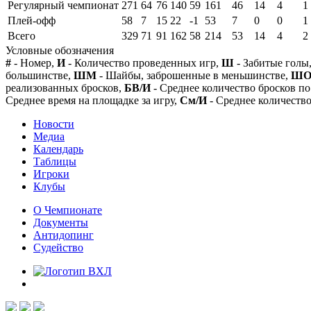
Регулярный чемпионат
271
64
76
140
59
161
46
14
4
1
Плей-офф
58
7
15
22
-1
53
7
0
0
1
Всего
329
71
91
162
58
214
53
14
4
2
Условные обозначения
#
- Номер,
И
- Количество проведенных игр,
Ш
- Забитые голы
большинстве,
ШМ
- Шайбы, заброшенные в меньшинстве,
Ш
реализованных бросков,
БВ/И
- Среднее количество бросков по
Среднее время на площадке за игру,
См/И
- Среднее количество
Новости
Медиа
Календарь
Таблицы
Игроки
Клубы
О Чемпионате
Документы
Антидопинг
Судейство