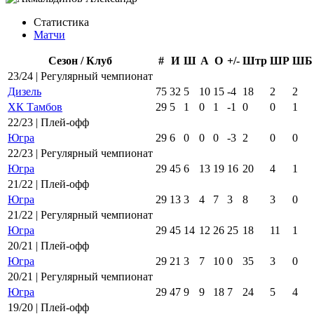
Статистика
Матчи
Сезон / Клуб
#
И
Ш
А
О
+/-
Штр
ШР
ШБ
23/24 | Регулярный чемпионат
Дизель
75
32
5
10
15
-4
18
2
2
ХК Тамбов
29
5
1
0
1
-1
0
0
1
22/23 | Плей-офф
Югра
29
6
0
0
0
-3
2
0
0
22/23 | Регулярный чемпионат
Югра
29
45
6
13
19
16
20
4
1
21/22 | Плей-офф
Югра
29
13
3
4
7
3
8
3
0
21/22 | Регулярный чемпионат
Югра
29
45
14
12
26
25
18
11
1
20/21 | Плей-офф
Югра
29
21
3
7
10
0
35
3
0
20/21 | Регулярный чемпионат
Югра
29
47
9
9
18
7
24
5
4
19/20 | Плей-офф