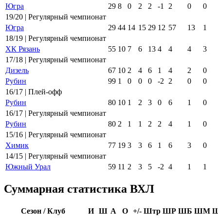
Югра
29
8
0
2
2
-1
2
0
0
19/20 | Регулярный чемпионат
Югра
29
44
14
15
29
12
57
13
1
18/19 | Регулярный чемпионат
ХК Рязань
55
10
7
6
13
4
4
4
3
17/18 | Регулярный чемпионат
Дизель
67
10
2
4
6
1
4
2
0
Рубин
99
1
0
0
0
-2
2
0
0
16/17 | Плей-офф
Рубин
80
10
1
2
3
0
6
1
0
16/17 | Регулярный чемпионат
Рубин
80
2
1
1
2
2
4
1
0
15/16 | Регулярный чемпионат
Химик
77
19
3
3
6
1
6
3
0
14/15 | Регулярный чемпионат
Южный Урал
59
11
2
3
5
-2
4
1
1
Суммарная статистика ВХЛ
Сезон / Клуб
И
Ш
А
О
+/-
Штр
ШР
ШБ
ШМ