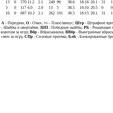
13
0
570
11.2
2.1
249
96
38.6
16:16
20.1
31
1
3
0
117
6.0
2.0
13
5
38.5
16:10
20.5
0
0
16
0
687
10.3
2.1
262
101
38.5
16:15
20.1
31
1
,
А
- Передачи,
О
- Очки,
+/-
- Плюс/минус,
Штр
- Штрафное вре
О
- Шайбы в овертайме,
ШП
- Победные шайбы,
РБ
- Решающие 
 воротам за игру,
Вбр
- Вбрасывания,
ВВбр
- Выигранные вбрас
 смен за игру,
СПр
- Силовые приемы,
БлБ
- Блокированные бр