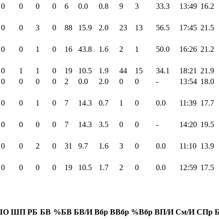
0
0
0
0
6
0.0
0.8
9
3
33.3
13:49
16.2
0
0
3
0
88
15.9
2.0
23
13
56.5
17:45
21.5
0
0
1
0
16
43.8
1.6
2
1
50.0
16:26
21.2
0
1
1
0
19
10.5
1.9
44
15
34.1
18:21
21.9
0
0
0
0
2
0.0
2.0
0
0
-
13:54
18.0
0
0
1
0
7
14.3
0.7
1
0
0.0
11:39
17.7
0
0
0
0
7
14.3
3.5
0
0
-
14:20
19.5
0
0
2
0
31
9.7
1.6
3
0
0.0
11:10
13.9
0
0
0
0
19
10.5
1.7
2
0
0.0
12:59
17.5
ШО
ШП
РБ
БВ
%БВ
БВ/И
Вбр
ВВбр
%Вбр
ВП/И
См/И
СПр