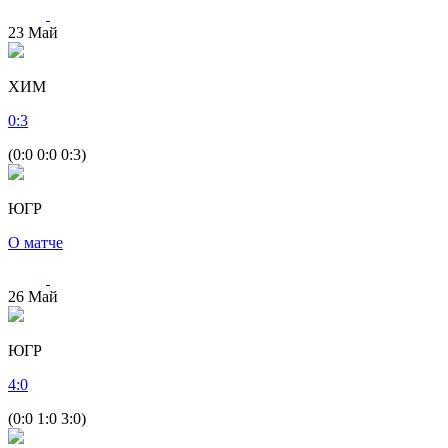
23
Май
ХИМ
0
:
3
(0:0 0:0 0:3)
ЮГР
О матче
26
Май
ЮГР
4
:
0
(0:0 1:0 3:0)