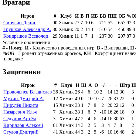
Вратари
Игрок
#
Клуб
И
В
П
ИБ
БВ
ПШ
ОБ
%О
Синягин Денис
90
Химик
27
7
10
6
712
55
657
92.3
Трушков Александр А.
30
Химик
20
2
14
1
510
54
456
89.4
Кондрашов Всеволод
29
Химик
11
1
7
1
237
30
207
87.3
Условные обозначения
#
- Номер,
И
- Количество проведенных игр,
В
- Выигрыши,
П
%ОБ
- Процент отраженных бросков,
КН
- Коэффициент над
площадке
Защитники
Игрок
#
Клуб
И
Ш
А
О
+/-
+
-
Штр
Ш
Провольнев Владислав
36
Химик
26
4
6
10
2
14
12
30
3
Мухин Дмитрий А.
12
Химик
49
0
10
10
-7
26
33
22
0
Цирулёв Никита
15
Химик
33
1
7
8
-2
20
22
12
0
Назаревич Илья
7
Химик
38
1
6
7
-10
16
26
18
0
Седунов Артём
3
Химик
47
2
4
6
-14
16
30
63
1
Кириллов Алексей
81
Химик
14
3
2
5
-3
4
7
8
2
Стулов Дмитрий
41
Химик
44
3
2
5
-6
10
16
48
2