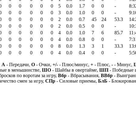
0
0
0
0
0
0
5
0.0
1.7
0
0
-
8:3
0
0
0
0
0
0
3
0.0
1.0
0
0
-
9:1
0
0
0
0
0
0
2
0.0
0.7
45
24
53.3
14:
0
0
0
0
0
0
2
0.0
0.5
0
0
-
10:
0
0
0
0
0
0
4
0.0
1.0
7
6
85.7
11:
0
0
0
0
0
0
4
0.0
0.8
0
0
-
7:3
0
0
0
0
0
0
8
0.0
1.3
3
1
33.3
13:
0
0
0
0
0
0
4
0.0
0.4
0
0
-
5:5
,
А
- Передачи,
О
- Очки,
+/-
- Плюс/минус,
+
- Плюс,
-
- Минус,
ные в меньшинстве,
ШО
- Шайбы в овертайме,
ШП
- Победные
бросков по воротам за игру,
Вбр
- Вбрасывания,
ВВбр
- Выигран
ичество смен за игру,
СПр
- Силовые приемы,
БлБ
- Блокирова