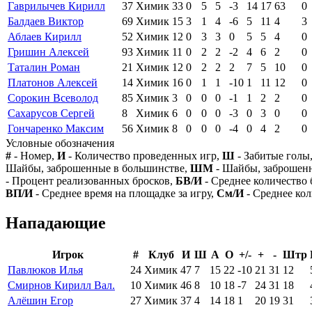
Гаврилычев Кирилл
37
Химик
33
0
5
5
-3
14
17
63
0
Балдаев Виктор
69
Химик
15
3
1
4
-6
5
11
4
3
Аблаев Кирилл
52
Химик
12
0
3
3
0
5
5
4
0
Гришин Алексей
93
Химик
11
0
2
2
-2
4
6
2
0
Таталин Роман
21
Химик
12
0
2
2
2
7
5
10
0
Платонов Алексей
14
Химик
16
0
1
1
-10
1
11
12
0
Сорокин Всеволод
85
Химик
3
0
0
0
-1
1
2
2
0
Сахарусов Сергей
8
Химик
6
0
0
0
-3
0
3
0
0
Гончаренко Максим
56
Химик
8
0
0
0
-4
0
4
2
0
Условные обозначения
#
- Номер,
И
- Количество проведенных игр,
Ш
- Забитые голы
Шайбы, заброшенные в большинстве,
ШМ
- Шайбы, заброшен
- Процент реализованных бросков,
БВ/И
- Среднее количество 
ВП/И
- Среднее время на площадке за игру,
См/И
- Среднее кол
Нападающие
Игрок
#
Клуб
И
Ш
А
О
+/-
+
-
Штр
Павлюков Илья
24
Химик
47
7
15
22
-10
21
31
12
Смирнов Кирилл Вал.
10
Химик
46
8
10
18
-7
24
31
18
Алёшин Егор
27
Химик
37
4
14
18
1
20
19
31