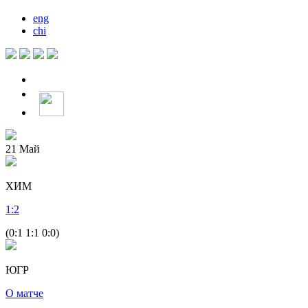
eng
chi
21
Май
ХИМ
1
:
2
(0:1 1:1 0:0)
ЮГР
О матче