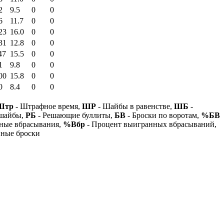
2
9.5
0
0
6
11.7
0
0
23
16.0
0
0
31
12.8
0
0
47
15.5
0
0
1
9.8
0
0
00
15.8
0
0
0
8.4
0
0
Штр
- Штрафное время,
ШР
- Шайбы в равенстве,
ШБ
-
 шайбы,
РБ
- Решающие буллиты,
БВ
- Броски по воротам,
%БВ
ные вбрасывания,
%Вбр
- Процент выигранных вбрасываний,
нные броски