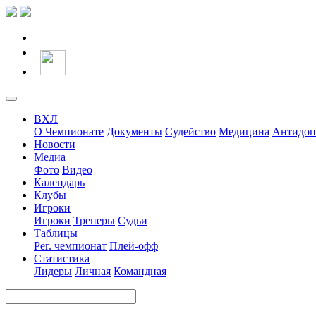
ВХЛ
О Чемпионате
Документы
Судейство
Медицина
Антидоп
Новости
Медиа
Фото
Видео
Календарь
Клубы
Игроки
Игроки
Тренеры
Судьи
Таблицы
Рег. чемпионат
Плей-офф
Статистика
Лидеры
Личная
Командная