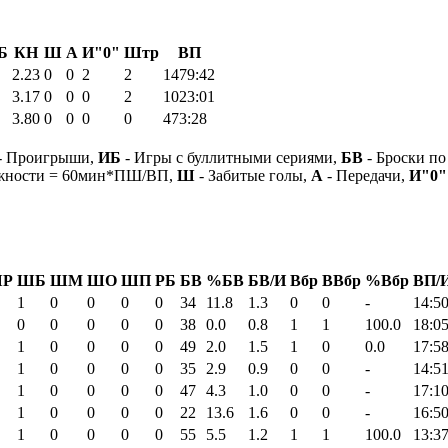
Б
КН
Ш
А
И"0"
Штр
ВП
2.23
0
0
2
2
1479:42
3.17
0
0
0
2
1023:01
3.80
0
0
0
0
473:28
- Проигрыши,
ИБ
- Игры с буллитными сериями,
БВ
- Броски по
ежности = 60мин*ПШ/ВП,
Ш
- Забитые голы,
А
- Передачи,
И"0"
Р
ШБ
ШМ
ШО
ШП
РБ
БВ
%БВ
БВ/И
Вбр
ВВбр
%Вбр
ВП/
1
0
0
0
0
34
11.8
1.3
0
0
-
14:5
0
0
0
0
0
38
0.0
0.8
1
1
100.0
18:0
1
0
0
0
0
49
2.0
1.5
1
0
0.0
17:5
1
0
0
0
0
35
2.9
0.9
0
0
-
14:5
1
0
0
0
0
47
4.3
1.0
0
0
-
17:1
1
0
0
0
0
22
13.6
1.6
0
0
-
16:5
1
0
0
0
0
55
5.5
1.2
1
1
100.0
13:3