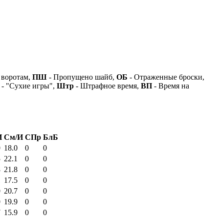
 воротам,
ПШ
- Пропущено шайб,
ОБ
- Отраженные броски,
- "Сухие игры",
Штр
- Штрафное время,
ВП
- Время на
И
См/И
СПр
БлБ
0
18.0
0
0
5
22.1
0
0
8
21.8
0
0
1
17.5
0
0
0
20.7
0
0
0
19.9
0
0
7
15.9
0
0