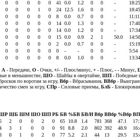
0
0
0
0
0
41
0.0
1.2
0
0
-
18:2
0
0
0
1
0
24
12.5
1.6
0
0
-
18:4
0
0
0
0
0
8
0.0
0.7
0
0
-
11:11
0
0
0
0
0
14
0.0
1.3
0
0
-
17:4
0
0
0
0
0
14
0.0
1.2
0
0
-
17:3
0
0
0
0
0
15
0.0
0.9
2
1
50.0
14:5
0
0
0
0
0
2
0.0
0.7
0
0
-
15:1
0
0
0
0
0
0
-
-
0
0
-
5:54
0
0
0
0
0
8
0.0
1.0
0
0
-
13:3
,
А
- Передачи,
О
- Очки,
+/-
- Плюс/минус,
+
- Плюс,
-
- Минус,
ные в меньшинстве,
ШО
- Шайбы в овертайме,
ШП
- Победные
бросков по воротам за игру,
Вбр
- Вбрасывания,
ВВбр
- Выигран
ичество смен за игру,
СПр
- Силовые приемы,
БлБ
- Блокирова
ШР
ШБ
ШМ
ШО
ШП
РБ
БВ
%БВ
БВ/И
Вбр
ВВбр
%Вбр
ВП
5
2
0
0
2
0
65
10.8
1.4
781
368
47.1
17:
4
3
1
0
0
0
91
8.8
2.0
802
392
48.9
16:
3
0
1
0
2
0
77
5.2
2.1
44
13
29.5
15: