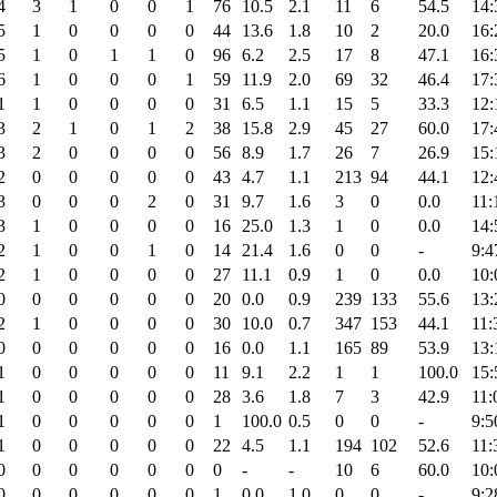
4
3
1
0
0
1
76
10.5
2.1
11
6
54.5
14:
5
1
0
0
0
0
44
13.6
1.8
10
2
20.0
16:
5
1
0
1
1
0
96
6.2
2.5
17
8
47.1
16:
6
1
0
0
0
1
59
11.9
2.0
69
32
46.4
17:
1
1
0
0
0
0
31
6.5
1.1
15
5
33.3
12:
3
2
1
0
1
2
38
15.8
2.9
45
27
60.0
17:
3
2
0
0
0
0
56
8.9
1.7
26
7
26.9
15:
2
0
0
0
0
0
43
4.7
1.1
213
94
44.1
12:
3
0
0
0
2
0
31
9.7
1.6
3
0
0.0
11:
3
1
0
0
0
0
16
25.0
1.3
1
0
0.0
14:
2
1
0
0
1
0
14
21.4
1.6
0
0
-
9:4
2
1
0
0
0
0
27
11.1
0.9
1
0
0.0
10:
0
0
0
0
0
0
20
0.0
0.9
239
133
55.6
13:
2
1
0
0
0
0
30
10.0
0.7
347
153
44.1
11:
0
0
0
0
0
0
16
0.0
1.1
165
89
53.9
13:
1
0
0
0
0
0
11
9.1
2.2
1
1
100.0
15:
1
0
0
0
0
0
28
3.6
1.8
7
3
42.9
11:
1
0
0
0
0
0
1
100.0
0.5
0
0
-
9:5
1
0
0
0
0
0
22
4.5
1.1
194
102
52.6
11:
0
0
0
0
0
0
0
-
-
10
6
60.0
10:
0
0
0
0
0
0
1
0.0
1.0
0
0
-
9:2