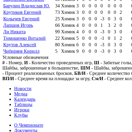
Барулин Владислав Ю.
34
Химик
3
0
0
0
0
0
0
0
Крутиков Евгений
73
Химик
3
0
0
0
0
0
0
2
Колычев Евгений
25
Химик
3
0
0
0
-3
0
3
0
Лапшов Игорь
66
Химик
4
0
0
0
1
3
2
0
Ли Никита
99
Химик
4
0
0
0
-3
0
3
0
Тимошенко Виталий
22
Химик
5
0
0
0
-1
0
1
2
Крутов Алексей
80
Химик
6
0
0
0
-3
0
3
0
Чибиряев Кирилл
5
Химик
9
0
0
0
-3
0
3
0
Условные обозначения
#
- Номер,
И
- Количество проведенных игр,
Ш
- Забитые голы
Шайбы, заброшенные в большинстве,
ШМ
- Шайбы, заброшен
- Процент реализованных бросков,
БВ/И
- Среднее количество 
ВП/И
- Среднее время на площадке за игру,
См/И
- Среднее кол
Новости
Медиа
Календарь
Таблицы
Игроки
Клубы
О Чемпионате
Документы