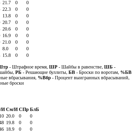
5
21.7
0
0
5
22.3
0
0
13.8
0
0
0
20.7
0
0
4
20.6
0
0
0
16.9
0
0
9
21.0
0
0
8.0
0
0
4
15.8
0
0
Штр
- Штрафное время,
ШР
- Шайбы в равенстве,
ШБ
-
 шайбы,
РБ
- Решающие буллиты,
БВ
- Броски по воротам,
%БВ
ные вбрасывания,
%Вбр
- Процент выигранных вбрасываний,
нные броски
/И
См/И
СПр
БлБ
10
20.0
0
0
48
19.8
0
0
46
18.9
0
0