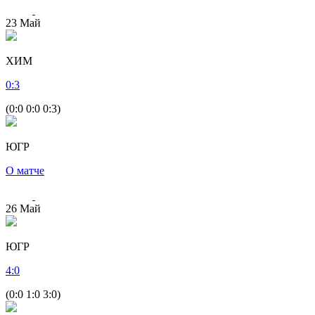
23
Май
ХИМ
0
:
3
(0:0 0:0 0:3)
ЮГР
О матче
26
Май
ЮГР
4
:
0
(0:0 1:0 3:0)