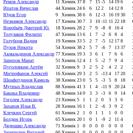
Ремов Александр
11
Химик
37
8
7
15
-5
14
19
6
Ипатов Вячеслав
44
Химик
24
6
6
12
2
14
12
8
Юдов Егор
9
Химик
38
6
6
12
-3
16
19
30
Незнамов Александр
17
Химик
30
7
3
10
-11
11
22
18
Воробьёв Дмитрий Ю.
18
Химик
28
2
7
9
-8
8
16
4
Толузаков Филипп
47
Химик
13
6
1
7
-2
6
8
4
Голубцов Вадим
19
Химик
33
5
2
7
-5
12
17
8
Пухов Никита
54
Химик
38
2
5
7
-6
7
13
37
Акмальдинов Александр
77
Химик
19
3
3
6
1
7
6
6
Зарипов Марат
51
Химик
12
4
1
5
-2
7
9
4
Пуголовкин Артём
32
Химик
9
3
2
5
2
4
2
2
Митрофанов Алексей
16
Химик
29
3
2
5
-13
4
17
20
Шиафотдинов Камиль
38
Химик
23
0
5
5
-3
5
8
18
Мутных Владислав
88
Химик
41
3
1
4
-11
9
20
24
Бакика Владимир
48
Химик
14
0
3
3
-3
6
9
14
Гоголев Александр
23
Химик
5
1
1
2
0
3
3
6
Захаров Илья В.
28
Химик
16
1
1
2
-6
3
9
2
Клечкин Сергей
61
Химик
2
1
0
1
1
1
0
0
Болдин Игорь
65
Химик
20
1
0
1
-9
2
11
4
Дядюшко Александр
71
Химик
1
0
0
0
0
0
0
0
Зацепилин Виталий
60
Химик
1
0
0
0
0
0
0
0