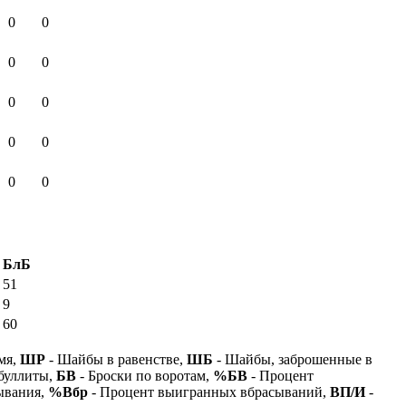
0
0
0
0
0
0
0
0
0
0
БлБ
51
9
60
мя,
ШР
- Шайбы в равенстве,
ШБ
- Шайбы, заброшенные в
буллиты,
БВ
- Броски по воротам,
%БВ
- Процент
ывания,
%Вбр
- Процент выигранных вбрасываний,
ВП/И
-