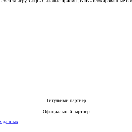
 смен за игру,
СПр
- Силовые приемы,
БлБ
- Блокированные бр
Титульный партнер
Официальный партнер
х данных