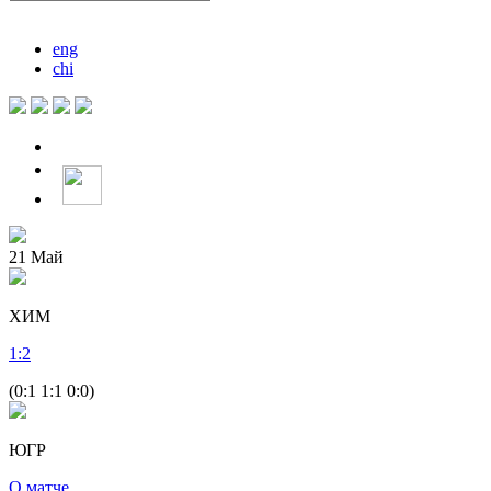
eng
chi
21
Май
ХИМ
1
:
2
(0:1 1:1 0:0)
ЮГР
О матче