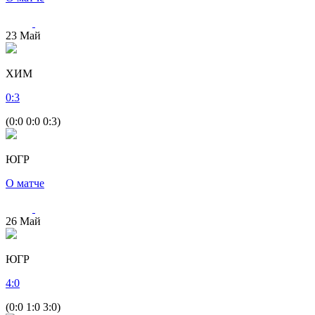
23
Май
ХИМ
0
:
3
(0:0 0:0 0:3)
ЮГР
О матче
26
Май
ЮГР
4
:
0
(0:0 1:0 3:0)