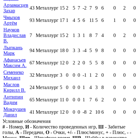
Арзамасцев
43
Металлург
15
2
5
7
-2
7
9
6
0
2
0
Захар
Чмыхов
93
Металлург
17
1
4
5
6
11
5
6
1
0
0
Артём
Наумов
Владислав
7
Металлург
15
2
1
3
1
8
7
4
0
2
0
В.
Лыпкань
94
Металлург
18
0
3
3
-4
5
9
8
0
0
0
Марк
Афанасьев
67
Металлург
12
0
2
2
0
5
5
8
0
0
0
Максим А.
Семенеко
32
Металлург
3
0
0
0
-1
1
2
0
0
0
0
Михаил
Маслов
24
Металлург
5
0
0
0
1
4
3
8
0
0
0
Кирилл В.
Антипин
65
Металлург
11
0
0
0
1
7
6
2
0
0
0
Вадим
Мокрушев
41
Металлург
12
0
0
0
-8
2
10
6
0
0
0
Данил
Условные обозначения
#
- Номер,
И
- Количество проведенных игр,
Ш
- Забитые
голы,
А
- Передачи,
О
- Очки,
+/-
- Плюс/минус,
+
- Плюс,
-
-
Минус,
Штр
- Штрафное время,
ШР
- Шайбы в равенстве,