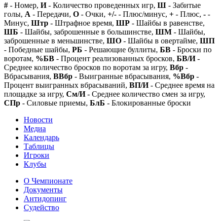
#
- Номер,
И
- Количество проведенных игр,
Ш
- Забитые
голы,
А
- Передачи,
О
- Очки,
+/-
- Плюс/минус,
+
- Плюс,
-
-
Минус,
Штр
- Штрафное время,
ШР
- Шайбы в равенстве,
ШБ
- Шайбы, заброшенные в большинстве,
ШМ
- Шайбы,
заброшенные в меньшинстве,
ШО
- Шайбы в овертайме,
ШП
- Победные шайбы,
РБ
- Решающие буллиты,
БВ
- Броски по
воротам,
%БВ
- Процент реализованных бросков,
БВ/И
-
Среднее количество бросков по воротам за игру,
Вбр
-
Вбрасывания,
ВВбр
- Выигранные вбрасывания,
%Вбр
-
Процент выигранных вбрасываний,
ВП/И
- Среднее время на
площадке за игру,
См/И
- Среднее количество смен за игру,
СПр
- Силовые приемы,
БлБ
- Блокированные броски
Новости
Медиа
Календарь
Таблицы
Игроки
Клубы
О Чемпионате
Документы
Антидопинг
Судейство