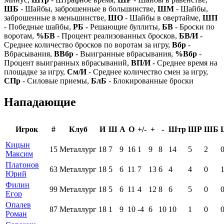
ШБ
- Шайбы, заброшенные в большинстве,
ШМ
- Шайбы,
заброшенные в меньшинстве,
ШО
- Шайбы в овертайме,
ШП
- Победные шайбы,
РБ
- Решающие буллиты,
БВ
- Броски по
воротам,
%БВ
- Процент реализованных бросков,
БВ/И
-
Среднее количество бросков по воротам за игру,
Вбр
-
Вбрасывания,
ВВбр
- Выигранные вбрасывания,
%Вбр
-
Процент выигранных вбрасываний,
ВП/И
- Среднее время на
площадке за игру,
См/И
- Среднее количество смен за игру,
СПр
- Силовые приемы,
БлБ
- Блокированные броски
Нападающие
Игрок
#
Клуб
И
Ш
А
О
+/-
+
-
Штр
ШР
ШБ
Кицын
15
Металлург
18
7
9
16
1
9
8
14
5
2
Максим
Платонов
63
Металлург
18
5
6
11
7
13
6
4
4
0
Юрий
Филин
99
Металлург
18
5
6
11
4
12
8
6
5
0
Егор
Опалев
87
Металлург
18
1
9
10
-4
6
10
10
1
0
Роман