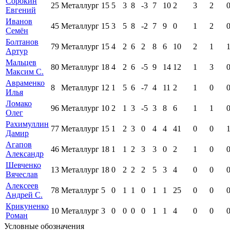
Сорокин
25
Металлург
15
5
3
8
-3
7
10
2
3
2
Евгений
Иванов
45
Металлург
15
3
5
8
-2
7
9
0
1
2
Семён
Болтанов
79
Металлург
15
4
2
6
2
8
6
10
2
1
Артур
Мальцев
80
Металлург
18
4
2
6
-5
9
14
12
1
3
Максим С.
Авраменко
8
Металлург
12
1
5
6
-7
4
11
2
1
0
Илья
Ломако
96
Металлург
10
2
1
3
-5
3
8
6
1
1
Олег
Рахимуллин
77
Металлург
15
1
2
3
0
4
4
41
0
0
Дамир
Агапов
46
Металлург
18
1
1
2
3
3
0
2
1
0
Александр
Шевченко
13
Металлург
18
0
2
2
2
5
3
4
0
0
Вячеслав
Алексеев
78
Металлург
5
0
1
1
0
1
1
25
0
0
Андрей С.
Крикуненко
10
Металлург
3
0
0
0
0
1
1
4
0
0
Роман
Условные обозначения