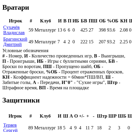
Вратари
Игрок
#
Клуб
И
В
П
ИБ
БВ
ПШ
ОБ
%ОБ
КН
Сухачёв
59
Металлург
13
6
6
0
425
27
398
93.6
2.08
0
Владислав
Брагинский
49
Металлург
7
4
2
0
222
15
207
93.2
2.25
0
Дмитрий
Условные обозначения
#
- Номер,
И
- Количество проведенных игр,
В
- Выигрыши,
П
- Проигрыши,
ИБ
- Игры с буллитными сериями,
БВ
-
Броски по воротам,
ПШ
- Пропущено шайб,
ОБ
-
Отраженные броски,
%ОБ
- Процент отраженных бросков,
КН
- Коэффициент надежности = 60мин*ПШ/ВП,
Ш
-
Забитые голы,
А
- Передачи,
И"0"
- "Сухие игры",
Штр
-
Штрафное время,
ВП
- Время на площадке
Защитники
Игрок
#
Клуб
И
Ш
А
О
+/-
+
-
Штр
ШР
ШБ
Теряев
89
Металлург
18
5
4
9
4
11
7
18
2
3
0
Сергей