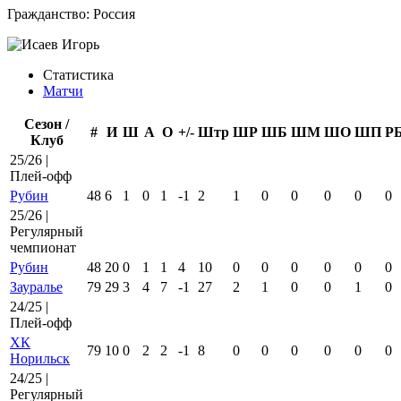
Гражданство:
Россия
Статистика
Матчи
Сезон /
#
И
Ш
А
О
+/-
Штр
ШР
ШБ
ШМ
ШО
ШП
Р
Клуб
25/26 |
Плей-офф
Рубин
48
6
1
0
1
-1
2
1
0
0
0
0
0
25/26 |
Регулярный
чемпионат
Рубин
48
20
0
1
1
4
10
0
0
0
0
0
0
Зауралье
79
29
3
4
7
-1
27
2
1
0
0
1
0
24/25 |
Плей-офф
ХК
79
10
0
2
2
-1
8
0
0
0
0
0
0
Норильск
24/25 |
Регулярный