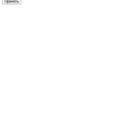
Принять