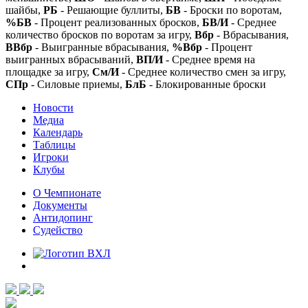
шайбы,
РБ
- Решающие буллиты,
БВ
- Броски по воротам,
%БВ
- Процент реализованных бросков,
БВ/И
- Среднее
количество бросков по воротам за игру,
Вбр
- Вбрасывания,
ВВбр
- Выигранные вбрасывания,
%Вбр
- Процент
выигранных вбрасываний,
ВП/И
- Среднее время на
площадке за игру,
См/И
- Среднее количество смен за игру,
СПр
- Силовые приемы,
БлБ
- Блокированные броски
Новости
Медиа
Календарь
Таблицы
Игроки
Клубы
О Чемпионате
Документы
Антидопинг
Судейство