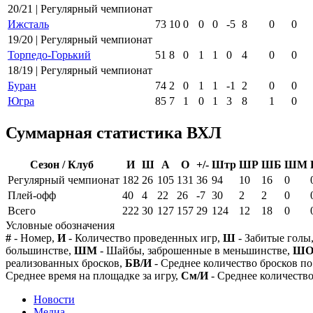
20/21 | Регулярный чемпионат
Ижсталь
73
10
0
0
0
-5
8
0
0
19/20 | Регулярный чемпионат
Торпедо-Горький
51
8
0
1
1
0
4
0
0
18/19 | Регулярный чемпионат
Буран
74
2
0
1
1
-1
2
0
0
Югра
85
7
1
0
1
3
8
1
0
Суммарная статистика ВХЛ
Сезон / Клуб
И
Ш
А
О
+/-
Штр
ШР
ШБ
ШМ
Регулярный чемпионат
182
26
105
131
36
94
10
16
0
Плей-офф
40
4
22
26
-7
30
2
2
0
Всего
222
30
127
157
29
124
12
18
0
Условные обозначения
#
- Номер,
И
- Количество проведенных игр,
Ш
- Забитые голы
большинстве,
ШМ
- Шайбы, заброшенные в меньшинстве,
Ш
реализованных бросков,
БВ/И
- Среднее количество бросков по
Среднее время на площадке за игру,
См/И
- Среднее количество
Новости
Медиа