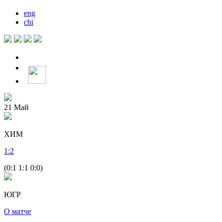
eng
chi
21
Май
ХИМ
1
:
2
(0:1 1:1 0:0)
ЮГР
О матче