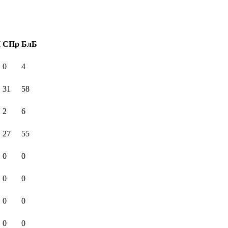
И
СПр
БлБ
0
4
31
58
2
6
27
55
0
0
0
0
0
0
0
0