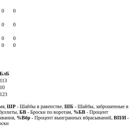
0
0
0
0
0
0
0
0
БлБ
113
10
123
мя,
ШР
- Шайбы в равенстве,
ШБ
- Шайбы, заброшенные в
буллиты,
БВ
- Броски по воротам,
%БВ
- Процент
ывания,
%Вбр
- Процент выигранных вбрасываний,
ВП/И
-
оски