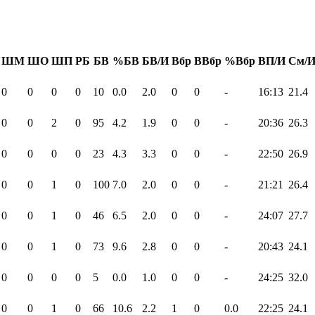
ШМ
ШО
ШП
РБ
БВ
%БВ
БВ/И
Вбр
ВВбр
%Вбр
ВП/И
См/
0
0
0
0
10
0.0
2.0
0
0
-
16:13
21.4
0
0
2
0
95
4.2
1.9
0
0
-
20:36
26.3
0
0
0
0
23
4.3
3.3
0
0
-
22:50
26.9
0
0
1
0
100
7.0
2.0
0
0
-
21:21
26.4
0
0
1
0
46
6.5
2.0
0
0
-
24:07
27.7
0
0
1
0
73
9.6
2.8
0
0
-
20:43
24.1
0
0
0
0
5
0.0
1.0
0
0
-
24:25
32.0
0
0
1
0
66
10.6
2.2
1
0
0.0
22:25
24.1