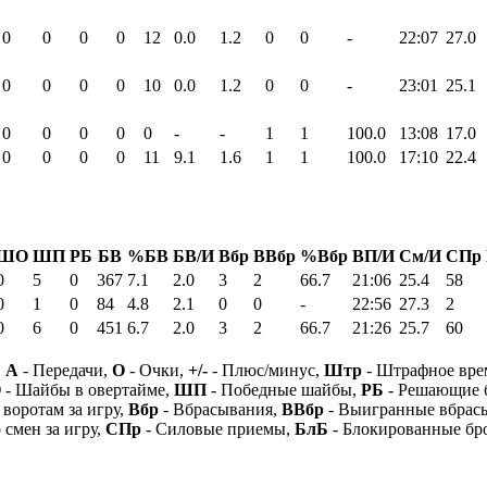
0
0
0
0
12
0.0
1.2
0
0
-
22:07
27.0
0
0
0
0
10
0.0
1.2
0
0
-
23:01
25.1
0
0
0
0
0
-
-
1
1
100.0
13:08
17.0
0
0
0
0
11
9.1
1.6
1
1
100.0
17:10
22.4
ШО
ШП
РБ
БВ
%БВ
БВ/И
Вбр
ВВбр
%Вбр
ВП/И
См/И
СПр
0
5
0
367
7.1
2.0
3
2
66.7
21:06
25.4
58
0
1
0
84
4.8
2.1
0
0
-
22:56
27.3
2
0
6
0
451
6.7
2.0
3
2
66.7
21:26
25.7
60
,
А
- Передачи,
О
- Очки,
+/-
- Плюс/минус,
Штр
- Штрафное вре
О
- Шайбы в овертайме,
ШП
- Победные шайбы,
РБ
- Решающие 
 воротам за игру,
Вбр
- Вбрасывания,
ВВбр
- Выигранные вбрас
 смен за игру,
СПр
- Силовые приемы,
БлБ
- Блокированные бр