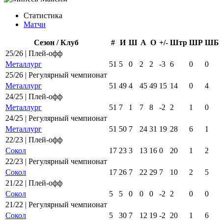
Статистика
Матчи
Сезон / Клуб
#
И
Ш
А
О
+/-
Штр
ШР
ШБ
25/26 | Плей-офф
Металлург
51
5
0
2
2
-3
6
0
0
25/26 | Регулярный чемпионат
Металлург
51
49
4
45
49
15
14
0
4
24/25 | Плей-офф
Металлург
51
7
1
7
8
-2
2
1
0
24/25 | Регулярный чемпионат
Металлург
51
50
7
24
31
19
28
6
1
22/23 | Плей-офф
Сокол
17
23
3
13
16
0
20
1
2
22/23 | Регулярный чемпионат
Сокол
17
26
7
22
29
7
10
2
5
21/22 | Плей-офф
Сокол
5
5
0
0
0
-2
2
0
0
21/22 | Регулярный чемпионат
Сокол
5
30
7
12
19
-2
20
1
6