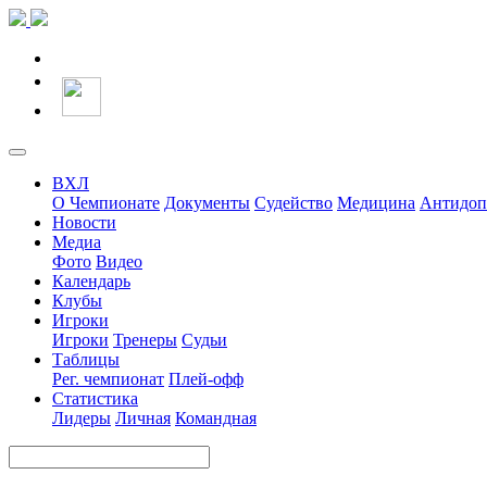
ВХЛ
О Чемпионате
Документы
Судейство
Медицина
Антидоп
Новости
Медиа
Фото
Видео
Календарь
Клубы
Игроки
Игроки
Тренеры
Судьи
Таблицы
Рег. чемпионат
Плей-офф
Статистика
Лидеры
Личная
Командная