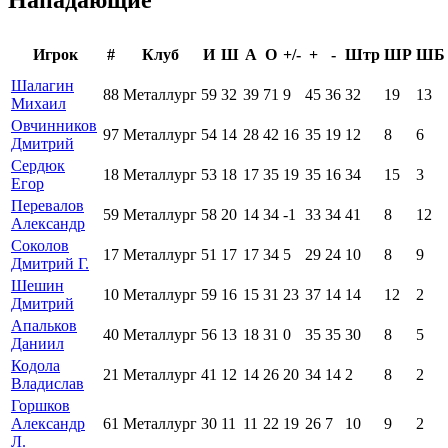
Нападающие
Игрок
#
Клуб
И
Ш
А
О
+/-
+
-
Штр
ШР
ШБ
Шалагин
88
Металлург
59
32
39
71
9
45
36
32
19
13
Михаил
Овчинников
97
Металлург
54
14
28
42
16
35
19
12
8
6
Дмитрий
Сердюк
18
Металлург
53
18
17
35
19
35
16
34
15
3
Егор
Перевалов
59
Металлург
58
20
14
34
-1
33
34
41
8
12
Александр
Соколов
17
Металлург
51
17
17
34
5
29
24
10
8
9
Дмитрий Г.
Шешин
10
Металлург
59
16
15
31
23
37
14
14
12
2
Дмитрий
Апальков
40
Металлург
56
13
18
31
0
35
35
30
8
5
Даниил
Кодола
21
Металлург
41
12
14
26
20
34
14
2
8
2
Владислав
Горшков
Александр
61
Металлург
30
11
11
22
19
26
7
10
9
2
Л.