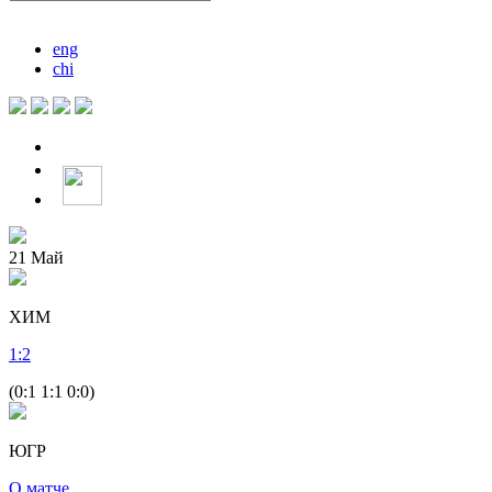
eng
chi
21
Май
ХИМ
1
:
2
(0:1 1:1 0:0)
ЮГР
О матче