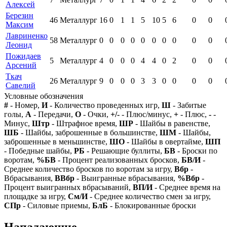
Алексей
Березин
46
Металлург
16
0
1
1
5
10
5
6
0
0
Максим
Лавриненко
58
Металлург
0
0
0
0
0
0
0
0
0
0
Леонид
Пожидаев
5
Металлург
4
0
0
0
4
4
0
2
0
0
Арсений
Ткач
26
Металлург
9
0
0
0
3
3
0
0
0
0
Савелий
Условные обозначения
#
- Номер,
И
- Количество проведенных игр,
Ш
- Забитые
голы,
А
- Передачи,
О
- Очки,
+/-
- Плюс/минус,
+
- Плюс,
-
-
Минус,
Штр
- Штрафное время,
ШР
- Шайбы в равенстве,
ШБ
- Шайбы, заброшенные в большинстве,
ШМ
- Шайбы,
заброшенные в меньшинстве,
ШО
- Шайбы в овертайме,
ШП
- Победные шайбы,
РБ
- Решающие буллиты,
БВ
- Броски по
воротам,
%БВ
- Процент реализованных бросков,
БВ/И
-
Среднее количество бросков по воротам за игру,
Вбр
-
Вбрасывания,
ВВбр
- Выигранные вбрасывания,
%Вбр
-
Процент выигранных вбрасываний,
ВП/И
- Среднее время на
площадке за игру,
См/И
- Среднее количество смен за игру,
СПр
- Силовые приемы,
БлБ
- Блокированные броски