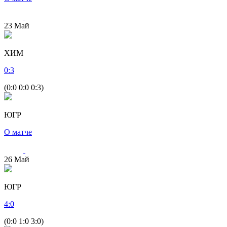
23
Май
ХИМ
0
:
3
(0:0 0:0 0:3)
ЮГР
О матче
26
Май
ЮГР
4
:
0
(0:0 1:0 3:0)