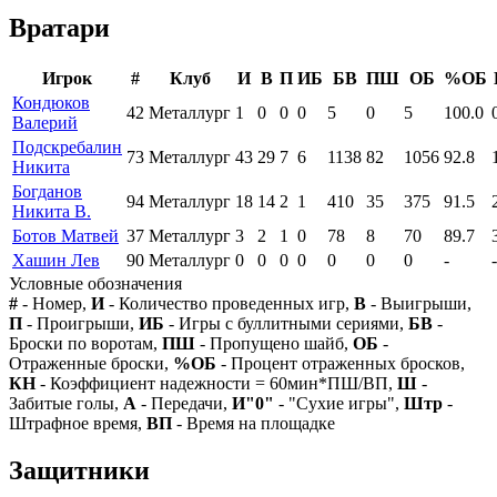
Вратари
Игрок
#
Клуб
И
В
П
ИБ
БВ
ПШ
ОБ
%ОБ
Кондюков
42
Металлург
1
0
0
0
5
0
5
100.0
Валерий
Подскребалин
73
Металлург
43
29
7
6
1138
82
1056
92.8
Никита
Богданов
94
Металлург
18
14
2
1
410
35
375
91.5
Никита В.
Ботов Матвей
37
Металлург
3
2
1
0
78
8
70
89.7
Хашин Лев
90
Металлург
0
0
0
0
0
0
0
-
-
Условные обозначения
#
- Номер,
И
- Количество проведенных игр,
В
- Выигрыши,
П
- Проигрыши,
ИБ
- Игры с буллитными сериями,
БВ
-
Броски по воротам,
ПШ
- Пропущено шайб,
ОБ
-
Отраженные броски,
%ОБ
- Процент отраженных бросков,
КН
- Коэффициент надежности = 60мин*ПШ/ВП,
Ш
-
Забитые голы,
А
- Передачи,
И"0"
- "Сухие игры",
Штр
-
Штрафное время,
ВП
- Время на площадке
Защитники