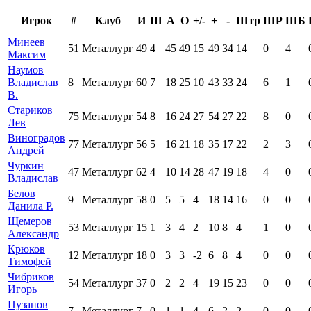
Игрок
#
Клуб
И
Ш
А
О
+/-
+
-
Штр
ШР
ШБ
Минеев
51
Металлург
49
4
45
49
15
49
34
14
0
4
Максим
Наумов
Владислав
8
Металлург
60
7
18
25
10
43
33
24
6
1
В.
Стариков
75
Металлург
54
8
16
24
27
54
27
22
8
0
Лев
Виноградов
77
Металлург
56
5
16
21
18
35
17
22
2
3
Андрей
Чуркин
47
Металлург
62
4
10
14
28
47
19
18
4
0
Владислав
Белов
9
Металлург
58
0
5
5
4
18
14
16
0
0
Данила Р.
Щемеров
53
Металлург
15
1
3
4
2
10
8
4
1
0
Александр
Крюков
12
Металлург
18
0
3
3
-2
6
8
4
0
0
Тимофей
Чибриков
54
Металлург
37
0
2
2
4
19
15
23
0
0
Игорь
Пузанов
7
Металлург
7
0
1
1
4
6
2
2
0
0