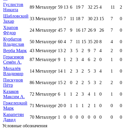
Гуслистов
89
Металлург
59
13
6
19
7
32
25
4
11
2
Никита
Шабловский
33
Металлург
55
7
11
18
7
30
23
15
7
0
Захар
Храпов
24
Металлург
45
7
9
16
17
26
9
26
7
0
Фёдор
Курбатов
50
Металлург
60
4
7
11
15
35
20
8
4
0
Владислав
Верба Марк
43
Металлург
13
2
3
5
2
9
7
4
2
0
Герасимов
87
Металлург
9
1
2
3
4
6
2
0
1
0
Семён А.
Михалёв
14
Металлург
14
1
2
3
2
5
3
4
1
0
Владимир
Пискунов
86
Металлург
15
2
0
2
2
5
3
2
2
0
Пётр
Казаков
72
Металлург
6
1
1
2
3
4
1
0
1
0
Максим А.
Гржелецкий
71
Металлург
20
0
1
1
1
2
1
0
0
0
Марк
Карапетян
70
Металлург
1
0
0
0
0
0
0
0
0
0
Давид
Условные обозначения