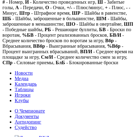
#
- Номер,
И
- Количество проведенных игр,
Ш
- Забитые
голы,
А
- Передачи,
О
- Очки,
+/-
- Плюс/минус,
+
- Плюс,
-
-
Минус,
Штр
- Штрафное время,
ШР
- Шайбы в равенстве,
ШБ
- Шайбы, заброшенные в большинстве,
ШМ
- Шайбы,
заброшенные в меньшинстве,
ШО
- Шайбы в овертайме,
ШП
- Победные шайбы,
РБ
- Решающие буллиты,
БВ
- Броски по
воротам,
%БВ
- Процент реализованных бросков,
БВ/И
-
Среднее количество бросков по воротам за игру,
Вбр
-
Вбрасывания,
ВВбр
- Выигранные вбрасывания,
%Вбр
-
Процент выигранных вбрасываний,
ВП/И
- Среднее время на
площадке за игру,
См/И
- Среднее количество смен за игру,
СПр
- Силовые приемы,
БлБ
- Блокированные броски
Новости
Медиа
Календарь
Таблицы
Игроки
Клубы
О Чемпионате
Документы
Антидопинг
Судейство