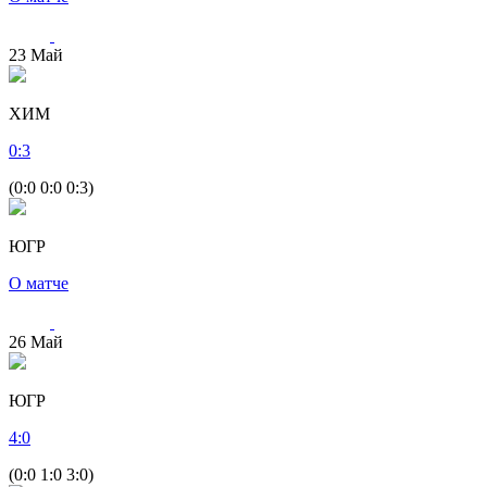
23
Май
ХИМ
0
:
3
(0:0 0:0 0:3)
ЮГР
О матче
26
Май
ЮГР
4
:
0
(0:0 1:0 3:0)