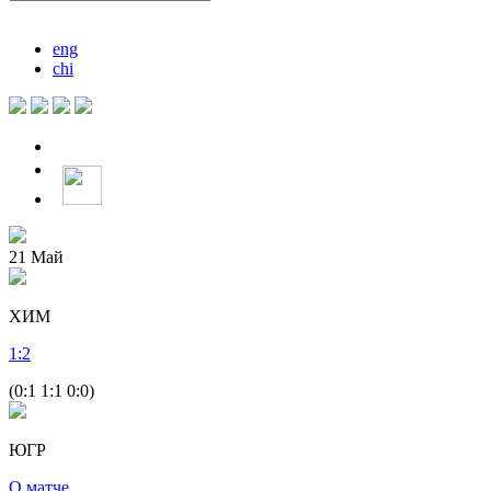
eng
chi
21
Май
ХИМ
1
:
2
(0:1 1:1 0:0)
ЮГР
О матче