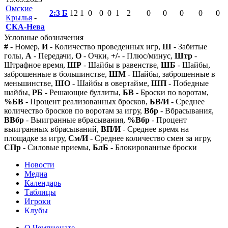
Омские
2:3 Б
12
1
0
0
0
1
2
0
0
0
0
0
Крылья
-
СКА-Нева
Условные обозначения
#
- Номер,
И
- Количество проведенных игр,
Ш
- Забитые
голы,
А
- Передачи,
О
- Очки,
+/-
- Плюс/минус,
Штр
-
Штрафное время,
ШР
- Шайбы в равенстве,
ШБ
- Шайбы,
заброшенные в большинстве,
ШМ
- Шайбы, заброшенные в
меньшинстве,
ШО
- Шайбы в овертайме,
ШП
- Победные
шайбы,
РБ
- Решающие буллиты,
БВ
- Броски по воротам,
%БВ
- Процент реализованных бросков,
БВ/И
- Среднее
количество бросков по воротам за игру,
Вбр
- Вбрасывания,
ВВбр
- Выигранные вбрасывания,
%Вбр
- Процент
выигранных вбрасываний,
ВП/И
- Среднее время на
площадке за игру,
См/И
- Среднее количество смен за игру,
СПр
- Силовые приемы,
БлБ
- Блокированные броски
Новости
Медиа
Календарь
Таблицы
Игроки
Клубы
О Чемпионате