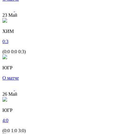
23
Май
ХИМ
0
:
3
(0:0 0:0 0:3)
ЮГР
О матче
26
Май
ЮГР
4
:
0
(0:0 1:0 3:0)