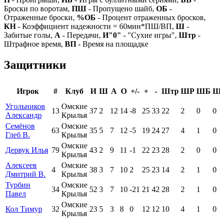
Броски по воротам,
ПШ
- Пропущено шайб,
ОБ
-
Отраженные броски,
%ОБ
- Процент отраженных бросков,
КН
- Коэффициент надежности = 60мин*ПШ/ВП,
Ш
-
Забитые голы,
А
- Передачи,
И"0"
- "Сухие игры",
Штр
-
Штрафное время,
ВП
- Время на площадке
Защитники
Игрок
#
Клуб
И
Ш
А
О
+/-
+
-
Штр
ШР
ШБ
Угольников
Омские
13
37
2
12
14
-8
25
33
22
2
0
0
Александр
Крылья
Семёнов
Омские
63
35
5
7
12
-5
19
24
27
4
1
0
Глеб В.
Крылья
Омские
Дервук Илья
79
43
2
9
11
-1
22
23
28
2
0
0
Крылья
Алексеев
Омские
4
38
3
7
10
2
25
23
14
2
1
0
Дмитрий В.
Крылья
Турбин
Омские
34
52
3
7
10
-21
21
42
28
2
1
0
Павел
Крылья
Омские
Кол Тимур
32
23
5
3
8
0
12
12
10
4
1
0
Крылья