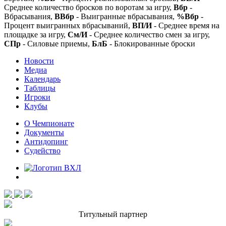
Среднее количество бросков по воротам за игру,
Вбр
-
Вбрасывания,
ВВбр
- Выигранные вбрасывания,
%Вбр
-
Процент выигранных вбрасываний,
ВП/И
- Среднее время на
площадке за игру,
См/И
- Среднее количество смен за игру,
СПр
- Силовые приемы,
БлБ
- Блокированные броски
Новости
Медиа
Календарь
Таблицы
Игроки
Клубы
О Чемпионате
Документы
Антидопинг
Судейство
Титульный партнер