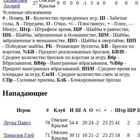
Перфильев
Омские
27
9
0
0
0
-1
3
4
0
0
0
0
Андрей
Крылья
Условные обозначения
#
- Номер,
И
- Количество проведенных игр,
Ш
- Забитые
голы,
А
- Передачи,
О
- Очки,
+/-
- Плюс/минус,
+
- Плюс,
-
-
Минус,
Штр
- Штрафное время,
ШР
- Шайбы в равенстве,
ШБ
- Шайбы, заброшенные в большинстве,
ШМ
- Шайбы,
заброшенные в меньшинстве,
ШО
- Шайбы в овертайме,
ШП
- Победные шайбы,
РБ
- Решающие буллиты,
БВ
- Броски по
воротам,
%БВ
- Процент реализованных бросков,
БВ/И
-
Среднее количество бросков по воротам за игру,
Вбр
-
Вбрасывания,
ВВбр
- Выигранные вбрасывания,
%Вбр
-
Процент выигранных вбрасываний,
ВП/И
- Среднее время на
площадке за игру,
См/И
- Среднее количество смен за игру,
СПр
- Силовые приемы,
БлБ
- Блокированные броски
Нападающие
Игрок
#
Клуб
И
Ш
А
О
+/-
+
-
Штр
ШР
Омские
Леука Павел
78
54
4
20
24
-2
23
25
41
2
2
Крылья
Омские
Трикозов Глеб
71
39
11
10
21
-2
23
25
18
8
3
Крылья