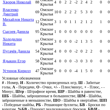
Хворов Николай
88
4
0
2
2
-2
2
4
2
0
0
Крылья
Власенко
Омские
69
10
0
2
2
2
5
3
0
0
0
Дмитрий
Крылья
Михайлов Никита
Омские
12
3
1
0
1
1
2
1
2
1
0
В.
Крылья
Омские
Сысоев Данила
95
1
0
0
0
0
0
0
0
0
0
Крылья
Холодилин
Омские
97
3
0
0
0
-2
1
3
5
0
0
Никита
Крылья
Омские
Пугачёв Данила
54
4
0
0
0
-2
0
2
2
0
0
Крылья
Омские
Ядыкин Егор
58
4
0
0
0
-3
0
3
0
0
0
Крылья
Омские
Устинов Кирилл
47
9
0
0
0
-4
1
5
0
0
0
Крылья
Условные обозначения
#
- Номер,
И
- Количество проведенных игр,
Ш
- Забитые
голы,
А
- Передачи,
О
- Очки,
+/-
- Плюс/минус,
+
- Плюс,
-
-
Минус,
Штр
- Штрафное время,
ШР
- Шайбы в равенстве,
ШБ
- Шайбы, заброшенные в большинстве,
ШМ
- Шайбы,
заброшенные в меньшинстве,
ШО
- Шайбы в овертайме,
ШП
- Победные шайбы,
РБ
- Решающие буллиты,
БВ
- Броски по
воротам,
%БВ
- Процент реализованных бросков,
БВ/И
-