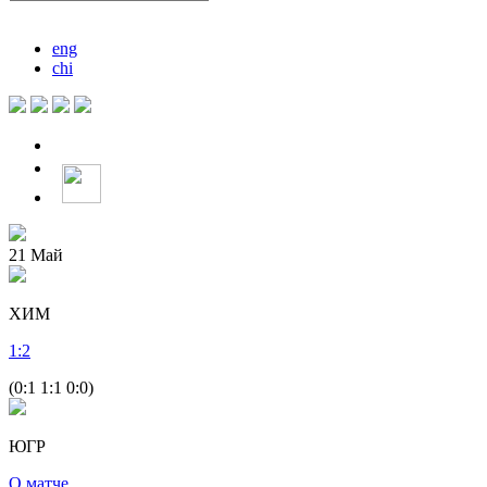
eng
chi
21
Май
ХИМ
1
:
2
(0:1 1:1 0:0)
ЮГР
О матче