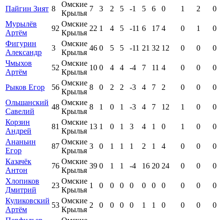
Омские
Пайгин Зият
8
7
3
2
5
-1
5
6
0
1
2
0
Крылья
Мурылёв
Омские
92
22
1
4
5
-11
6
17
4
0
1
0
Артём
Крылья
Фигурин
Омские
3
46
0
5
5
-11
21
32
12
0
0
0
Александр
Крылья
Чмыхов
Омские
52
10
0
4
4
-4
7
11
4
0
0
0
Артём
Крылья
Омские
Рыков Егор
56
8
0
2
2
-3
4
7
2
0
0
0
Крылья
Ольшанский
Омские
48
8
1
0
1
-3
4
7
12
1
0
0
Савелий
Крылья
Корзин
Омские
81
13
1
0
1
3
4
1
0
1
0
0
Андрей
Крылья
Ананьин
Омские
87
3
0
1
1
1
2
1
4
0
0
0
Егор
Крылья
Казачёк
Омские
76
39
0
1
1
-4
16
20
24
0
0
0
Антон
Крылья
Хлопиков
Омские
23
1
0
0
0
0
0
0
0
0
0
0
Дмитрий
Крылья
Куликовский
Омские
53
2
0
0
0
0
1
1
0
0
0
0
Артём
Крылья