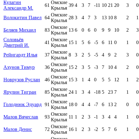
Кулагин
Омские
61
39
4
3
7
-11
10
21
20
3
0
Александр М.
Крылья
Омские
Волокитин Павел
64
28
3
4
7
3
13
10
8
2
1
Крылья
Омские
Беляев Михаил
83
13
6
0
6
0
9
9
10
2
3
Крылья
Соловьёв
Омские
41
15
1
5
6
-5
6
11
0
1
0
Дмитрий И.
Крылья
Омские
Рейнгардт Илья
37
8
3
2
5
-5
4
9
2
3
0
Крылья
Омские
Ахунов Тимур
36
15
2
3
5
-3
7
10
4
2
0
Крылья
Омские
Новрузов Руслан
46
15
3
1
4
0
5
5
12
1
2
Крылья
Омские
Ярулин Тигран
85
24
1
3
4
-18
5
23
7
1
0
Крылья
Омские
Голоднюк Эдуард
91
18
0
4
4
-7
6
13
2
0
0
Крылья
Омские
Малов Вячеслав
93
11
1
2
3
-1
3
4
4
1
0
Крылья
Омские
Малов Денис
72
16
1
2
3
-2
5
7
6
1
0
Крылья
Омские