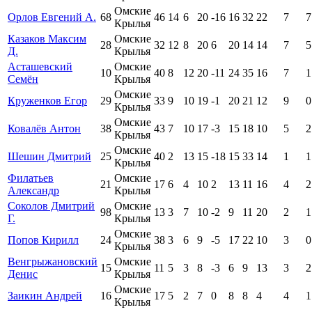
Омские
Орлов Евгений А.
68
46
14
6
20
-16
16
32
22
7
7
Крылья
Казаков Максим
Омские
28
32
12
8
20
6
20
14
14
7
5
Д.
Крылья
Асташевский
Омские
10
40
8
12
20
-11
24
35
16
7
1
Семён
Крылья
Омские
Круженков Егор
29
33
9
10
19
-1
20
21
12
9
0
Крылья
Омские
Ковалёв Антон
38
43
7
10
17
-3
15
18
10
5
2
Крылья
Омские
Шешин Дмитрий
25
40
2
13
15
-18
15
33
14
1
1
Крылья
Филатьев
Омские
21
17
6
4
10
2
13
11
16
4
2
Александр
Крылья
Соколов Дмитрий
Омские
98
13
3
7
10
-2
9
11
20
2
1
Г.
Крылья
Омские
Попов Кирилл
24
38
3
6
9
-5
17
22
10
3
0
Крылья
Венгрыжановский
Омские
15
11
5
3
8
-3
6
9
13
3
2
Денис
Крылья
Омские
Заикин Андрей
16
17
5
2
7
0
8
8
4
4
1
Крылья