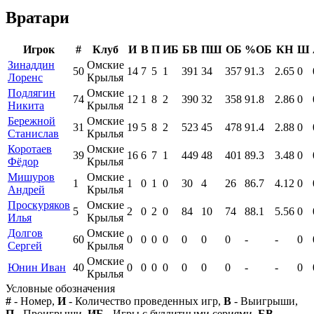
Вратари
Игрок
#
Клуб
И
В
П
ИБ
БВ
ПШ
ОБ
%ОБ
КН
Ш
Зинаддин
Омские
50
14
7
5
1
391
34
357
91.3
2.65
0
Лоренс
Крылья
Подлягин
Омские
74
12
1
8
2
390
32
358
91.8
2.86
0
Никита
Крылья
Бережной
Омские
31
19
5
8
2
523
45
478
91.4
2.88
0
Станислав
Крылья
Коротаев
Омские
39
16
6
7
1
449
48
401
89.3
3.48
0
Фёдор
Крылья
Мишуров
Омские
1
1
0
1
0
30
4
26
86.7
4.12
0
Андрей
Крылья
Проскуряков
Омские
5
2
0
2
0
84
10
74
88.1
5.56
0
Илья
Крылья
Долгов
Омские
60
0
0
0
0
0
0
0
-
-
0
Сергей
Крылья
Омские
Юнин Иван
40
0
0
0
0
0
0
0
-
-
0
Крылья
Условные обозначения
#
- Номер,
И
- Количество проведенных игр,
В
- Выигрыши,
П
- Проигрыши,
ИБ
- Игры с буллитными сериями,
БВ
-