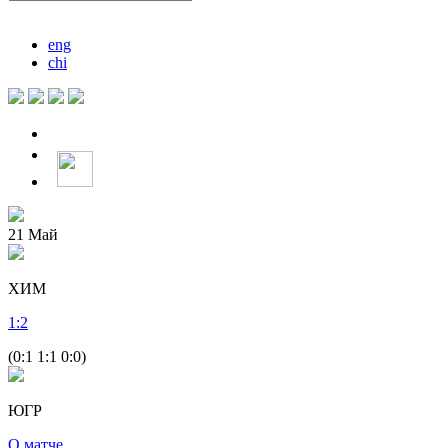
eng
chi
21
Май
ХИМ
1
:
2
(0:1 1:1 0:0)
ЮГР
О матче