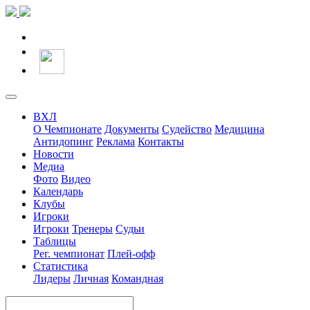
ВХЛ
О Чемпионате
Документы
Судейство
Медицина
Антидопинг
Реклама
Контакты
Новости
Медиа
Фото
Видео
Календарь
Клубы
Игроки
Игроки
Тренеры
Судьи
Таблицы
Рег. чемпионат
Плей-офф
Статистика
Лидеры
Личная
Командная