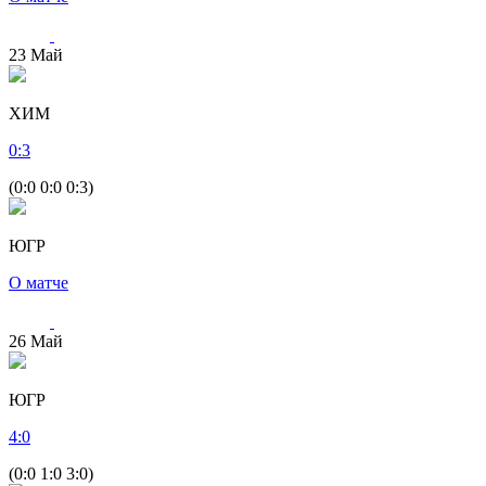
23
Май
ХИМ
0
:
3
(0:0 0:0 0:3)
ЮГР
О матче
26
Май
ЮГР
4
:
0
(0:0 1:0 3:0)