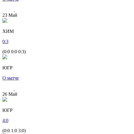
23
Май
ХИМ
0
:
3
(0:0 0:0 0:3)
ЮГР
О матче
26
Май
ЮГР
4
:
0
(0:0 1:0 3:0)