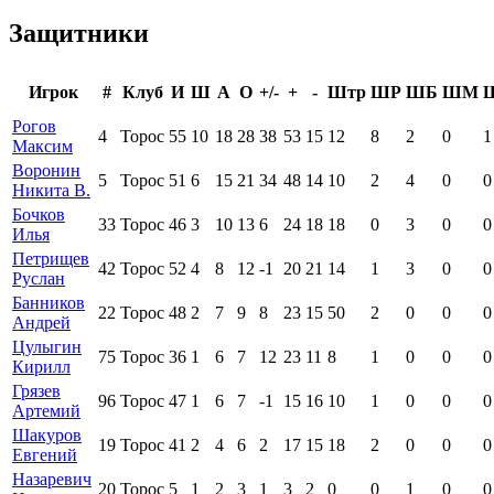
Защитники
Игрок
#
Клуб
И
Ш
А
О
+/-
+
-
Штр
ШР
ШБ
ШМ
Рогов
4
Торос
55
10
18
28
38
53
15
12
8
2
0
1
Максим
Воронин
5
Торос
51
6
15
21
34
48
14
10
2
4
0
0
Никита В.
Бочков
33
Торос
46
3
10
13
6
24
18
18
0
3
0
0
Илья
Петрищев
42
Торос
52
4
8
12
-1
20
21
14
1
3
0
0
Руслан
Банников
22
Торос
48
2
7
9
8
23
15
50
2
0
0
0
Андрей
Цулыгин
75
Торос
36
1
6
7
12
23
11
8
1
0
0
0
Кирилл
Грязев
96
Торос
47
1
6
7
-1
15
16
10
1
0
0
0
Артемий
Шакуров
19
Торос
41
2
4
6
2
17
15
18
2
0
0
0
Евгений
Назаревич
20
Торос
5
1
2
3
1
3
2
0
0
1
0
0