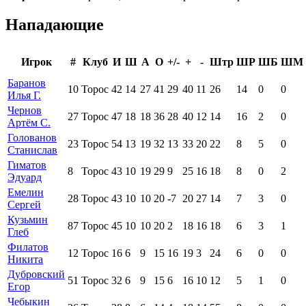
Нападающие
Игрок
#
Клуб
И
Ш
А
О
+/-
+
-
Штр
ШР
ШБ
ШМ
Баранов
10
Торос
42
14
27
41
29
40
11
26
14
0
0
Илья Г.
Чернов
27
Торос
47
18
18
36
28
40
12
14
16
2
0
Артём С.
Голованов
23
Торос
54
13
19
32
13
33
20
22
8
5
0
Станислав
Гиматов
8
Торос
43
10
19
29
9
25
16
18
8
0
2
Эдуард
Емелин
28
Торос
43
10
10
20
-7
20
27
14
7
3
0
Сергей
Кузьмин
87
Торос
45
10
10
20
2
18
16
18
6
3
1
Глеб
Филатов
12
Торос
16
6
9
15
16
19
3
24
6
0
0
Никита
Дубровский
51
Торос
32
6
9
15
6
16
10
12
5
1
0
Егор
Чебыкин