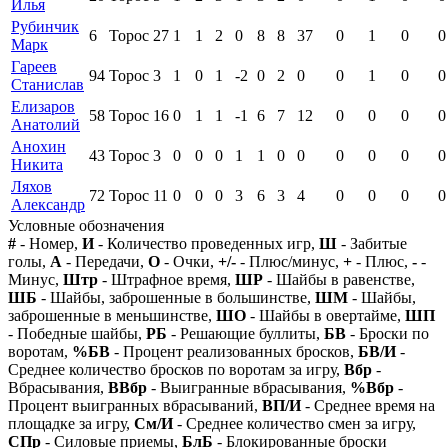
Илья
Рубинчик
6
Торос
27
1
1
2
0
8
8
37
0
1
0
0
Марк
Гареев
94
Торос
3
1
0
1
-2
0
2
0
0
1
0
0
Станислав
Елизаров
58
Торос
16
0
1
1
-1
6
7
12
0
0
0
0
Анатолий
Анохин
43
Торос
3
0
0
0
1
1
0
0
0
0
0
0
Никита
Ляхов
72
Торос
11
0
0
0
3
6
3
4
0
0
0
0
Александр
Условные обозначения
#
- Номер,
И
- Количество проведенных игр,
Ш
- Забитые
голы,
А
- Передачи,
О
- Очки,
+/-
- Плюс/минус,
+
- Плюс,
-
-
Минус,
Штр
- Штрафное время,
ШР
- Шайбы в равенстве,
ШБ
- Шайбы, заброшенные в большинстве,
ШМ
- Шайбы,
заброшенные в меньшинстве,
ШО
- Шайбы в овертайме,
ШП
- Победные шайбы,
РБ
- Решающие буллиты,
БВ
- Броски по
воротам,
%БВ
- Процент реализованных бросков,
БВ/И
-
Среднее количество бросков по воротам за игру,
Вбр
-
Вбрасывания,
ВВбр
- Выигранные вбрасывания,
%Вбр
-
Процент выигранных вбрасываний,
ВП/И
- Среднее время на
площадке за игру,
См/И
- Среднее количество смен за игру,
СПр
- Силовые приемы,
БлБ
- Блокированные броски