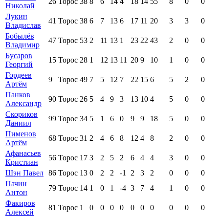
26
Торос
38
8
6
14
4
18
14
55
8
0
0
Николай
Лукин
41
Торос
38
6
7
13
6
17
11
20
3
3
0
Владислав
Бобылёв
47
Торос
53
2
11
13
1
23
22
43
2
0
0
Владимир
Бусаров
15
Торос
28
1
12
13
11
20
9
10
1
0
0
Георгий
Гордеев
9
Торос
49
7
5
12
7
22
15
6
5
2
0
Артём
Панков
90
Торос
26
5
4
9
3
13
10
4
5
0
0
Александр
Скориков
99
Торос
34
5
1
6
0
9
9
18
5
0
0
Даниил
Пименов
68
Торос
31
2
4
6
8
12
4
8
2
0
0
Артём
Афанасьев
56
Торос
17
3
2
5
2
6
4
4
3
0
0
Кристиан
Шэн Павел
86
Торос
13
0
2
2
-1
2
3
2
0
0
0
Пачин
79
Торос
14
1
0
1
-4
3
7
4
1
0
0
Антон
Факиров
81
Торос
1
0
0
0
0
0
0
0
0
0
0
Алексей