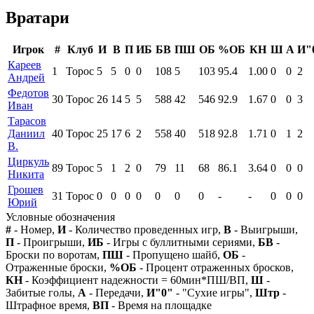
Вратари
Игрок
#
Клуб
И
В
П
ИБ
БВ
ПШ
ОБ
%ОБ
КН
Ш
А
И"
Кареев
1
Торос
5
5
0
0
108
5
103
95.4
1.00
0
0
2
Андрей
Федотов
30
Торос
26
14
5
5
588
42
546
92.9
1.67
0
0
3
Иван
Тарасов
Даниил
40
Торос
25
17
6
2
558
40
518
92.8
1.71
0
1
2
В.
Циркуль
89
Торос
5
1
2
0
79
11
68
86.1
3.64
0
0
0
Никита
Грошев
31
Торос
0
0
0
0
0
0
0
-
-
0
0
0
Юрий
Условные обозначения
#
- Номер,
И
- Количество проведенных игр,
В
- Выигрыши,
П
- Проигрыши,
ИБ
- Игры с буллитными сериями,
БВ
-
Броски по воротам,
ПШ
- Пропущено шайб,
ОБ
-
Отраженные броски,
%ОБ
- Процент отраженных бросков,
КН
- Коэффициент надежности = 60мин*ПШ/ВП,
Ш
-
Забитые голы,
А
- Передачи,
И"0"
- "Сухие игры",
Штр
-
Штрафное время,
ВП
- Время на площадке