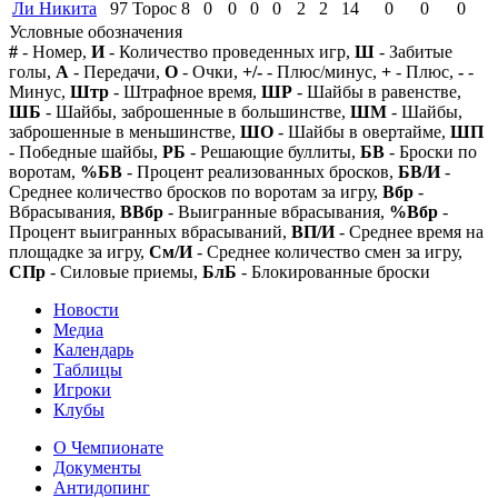
Ли Никита
97
Торос
8
0
0
0
0
2
2
14
0
0
0
Условные обозначения
#
- Номер,
И
- Количество проведенных игр,
Ш
- Забитые
голы,
А
- Передачи,
О
- Очки,
+/-
- Плюс/минус,
+
- Плюс,
-
-
Минус,
Штр
- Штрафное время,
ШР
- Шайбы в равенстве,
ШБ
- Шайбы, заброшенные в большинстве,
ШМ
- Шайбы,
заброшенные в меньшинстве,
ШО
- Шайбы в овертайме,
ШП
- Победные шайбы,
РБ
- Решающие буллиты,
БВ
- Броски по
воротам,
%БВ
- Процент реализованных бросков,
БВ/И
-
Среднее количество бросков по воротам за игру,
Вбр
-
Вбрасывания,
ВВбр
- Выигранные вбрасывания,
%Вбр
-
Процент выигранных вбрасываний,
ВП/И
- Среднее время на
площадке за игру,
См/И
- Среднее количество смен за игру,
СПр
- Силовые приемы,
БлБ
- Блокированные броски
Новости
Медиа
Календарь
Таблицы
Игроки
Клубы
О Чемпионате
Документы
Антидопинг