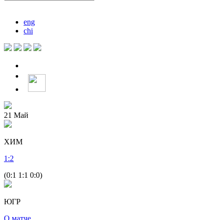
eng
chi
21
Май
ХИМ
1
:
2
(0:1 1:1 0:0)
ЮГР
О матче