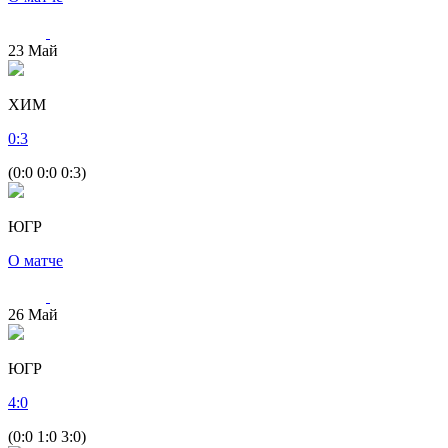
23
Май
ХИМ
0
:
3
(0:0 0:0 0:3)
ЮГР
О матче
26
Май
ЮГР
4
:
0
(0:0 1:0 3:0)