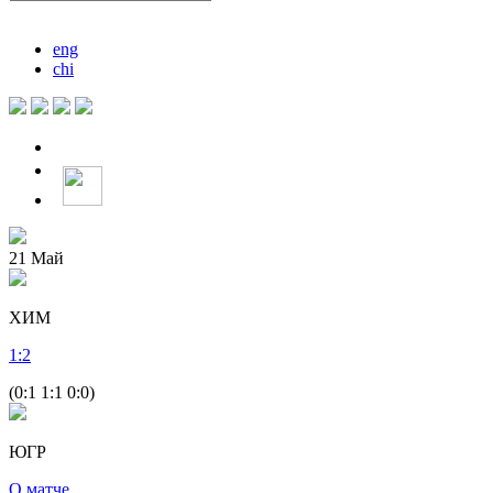
eng
chi
21
Май
ХИМ
1
:
2
(0:1 1:1 0:0)
ЮГР
О матче