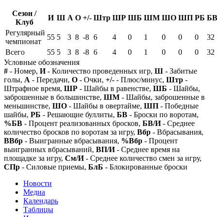
Сезон /
И
Ш
А
О
+/-
Штр
ШР
ШБ
ШМ
ШО
ШП
РБ
Б
Клуб
Регулярный
55
5
3
8
-8
6
4
0
1
0
0
0
32
чемпионат
Всего
55
5
3
8
-8
6
4
0
1
0
0
0
32
Условные обозначения
#
- Номер,
И
- Количество проведенных игр,
Ш
- Забитые
голы,
А
- Передачи,
О
- Очки,
+/-
- Плюс/минус,
Штр
-
Штрафное время,
ШР
- Шайбы в равенстве,
ШБ
- Шайбы,
заброшенные в большинстве,
ШМ
- Шайбы, заброшенные в
меньшинстве,
ШО
- Шайбы в овертайме,
ШП
- Победные
шайбы,
РБ
- Решающие буллиты,
БВ
- Броски по воротам,
%БВ
- Процент реализованных бросков,
БВ/И
- Среднее
количество бросков по воротам за игру,
Вбр
- Вбрасывания,
ВВбр
- Выигранные вбрасывания,
%Вбр
- Процент
выигранных вбрасываний,
ВП/И
- Среднее время на
площадке за игру,
См/И
- Среднее количество смен за игру,
СПр
- Силовые приемы,
БлБ
- Блокированные броски
Новости
Медиа
Календарь
Таблицы