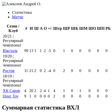
Статистика
Матчи
Сезон /
#
И
Ш
А
О
+/-
Штр
ШР
ШБ
ШМ
ШО
ШП
РБ
Клуб
20/21 |
Регулярный
чемпионат
Ижсталь
99
13
1
1
2
-5
0
1
0
0
0
0
0
19/20 |
Регулярный
чемпионат
Ростов
11
21
2
0
2
-4
0
2
0
0
0
0
0
18/19 |
Регулярный
чемпионат
ХК Саров
4
20
2
2
4
1
4
1
0
1
0
0
0
Ценг Тоу
9
1
0
0
0
0
2
0
0
0
0
0
0
Суммарная статистика ВХЛ