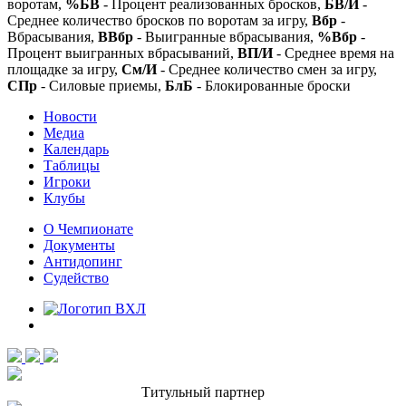
воротам,
%БВ
- Процент реализованных бросков,
БВ/И
-
Среднее количество бросков по воротам за игру,
Вбр
-
Вбрасывания,
ВВбр
- Выигранные вбрасывания,
%Вбр
-
Процент выигранных вбрасываний,
ВП/И
- Среднее время на
площадке за игру,
См/И
- Среднее количество смен за игру,
СПр
- Силовые приемы,
БлБ
- Блокированные броски
Новости
Медиа
Календарь
Таблицы
Игроки
Клубы
О Чемпионате
Документы
Антидопинг
Судейство
Титульный партнер