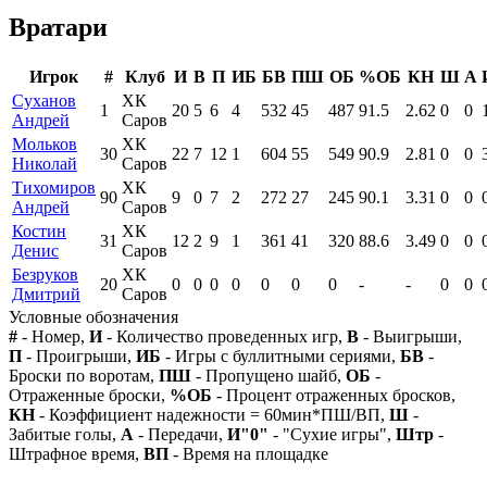
Вратари
Игрок
#
Клуб
И
В
П
ИБ
БВ
ПШ
ОБ
%ОБ
КН
Ш
А
Суханов
ХК
1
20
5
6
4
532
45
487
91.5
2.62
0
0
Андрей
Саров
Мольков
ХК
30
22
7
12
1
604
55
549
90.9
2.81
0
0
Николай
Саров
Тихомиров
ХК
90
9
0
7
2
272
27
245
90.1
3.31
0
0
Андрей
Саров
Костин
ХК
31
12
2
9
1
361
41
320
88.6
3.49
0
0
Денис
Саров
Безруков
ХК
20
0
0
0
0
0
0
0
-
-
0
0
Дмитрий
Саров
Условные обозначения
#
- Номер,
И
- Количество проведенных игр,
В
- Выигрыши,
П
- Проигрыши,
ИБ
- Игры с буллитными сериями,
БВ
-
Броски по воротам,
ПШ
- Пропущено шайб,
ОБ
-
Отраженные броски,
%ОБ
- Процент отраженных бросков,
КН
- Коэффициент надежности = 60мин*ПШ/ВП,
Ш
-
Забитые голы,
А
- Передачи,
И"0"
- "Сухие игры",
Штр
-
Штрафное время,
ВП
- Время на площадке