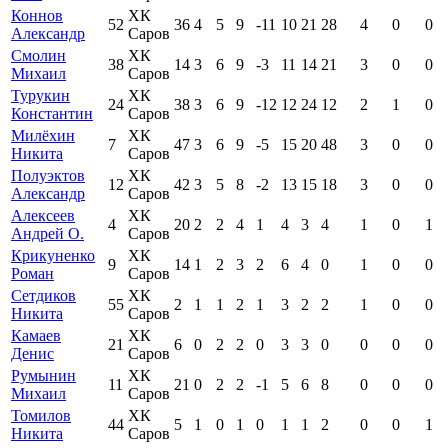
Коннов
ХК
52
36
4
5
9
-11
10
21
28
4
0
0
Александр
Саров
Смолин
ХК
38
14
3
6
9
-3
11
14
21
3
0
0
Михаил
Саров
Турукин
ХК
24
38
3
6
9
-12
12
24
12
2
1
0
Константин
Саров
Милёхин
ХК
7
47
3
6
9
-5
15
20
48
3
0
0
Никита
Саров
Полуэктов
ХК
12
42
3
5
8
-2
13
15
18
3
0
0
Александр
Саров
Алексеев
ХК
4
20
2
2
4
1
4
3
4
1
0
1
Андрей О.
Саров
Крикуненко
ХК
9
14
1
2
3
2
6
4
0
1
0
0
Роман
Саров
Сетдиков
ХК
55
2
1
1
2
1
3
2
2
1
0
0
Никита
Саров
Камаев
ХК
21
6
0
2
2
0
3
3
0
0
0
0
Денис
Саров
Румынин
ХК
11
21
0
2
2
-1
5
6
8
0
0
0
Михаил
Саров
Томилов
ХК
44
5
1
0
1
0
1
1
2
0
0
1
Никита
Саров