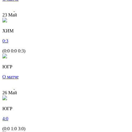
23
Май
ХИМ
0
:
3
(0:0 0:0 0:3)
ЮГР
О матче
26
Май
ЮГР
4
:
0
(0:0 1:0 3:0)