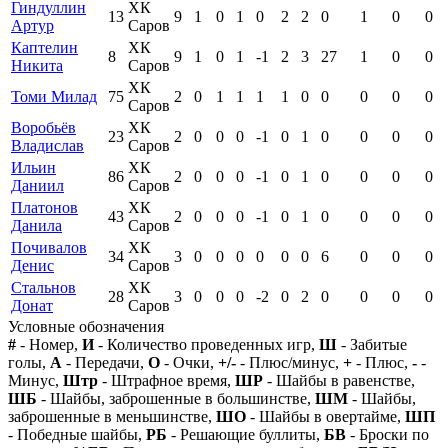
Гиндуллин
ХК
13
9
1
0
1
0
2
2
0
1
0
0
Артур
Саров
Каптелин
ХК
8
9
1
0
1
-1
2
3
27
1
0
0
Никита
Саров
ХК
Томи Милад
75
2
0
1
1
1
1
0
0
0
0
0
Саров
Воробьёв
ХК
23
2
0
0
0
-1
0
1
0
0
0
0
Владислав
Саров
Ильин
ХК
86
2
0
0
0
-1
0
1
0
0
0
0
Даниил
Саров
Платонов
ХК
43
2
0
0
0
-1
0
1
0
0
0
0
Данила
Саров
Почивалов
ХК
34
3
0
0
0
0
0
0
6
0
0
0
Денис
Саров
Стальнов
ХК
28
3
0
0
0
-2
0
2
0
0
0
0
Донат
Саров
Условные обозначения
#
- Номер,
И
- Количество проведенных игр,
Ш
- Забитые
голы,
А
- Передачи,
О
- Очки,
+/-
- Плюс/минус,
+
- Плюс,
-
-
Минус,
Штр
- Штрафное время,
ШР
- Шайбы в равенстве,
ШБ
- Шайбы, заброшенные в большинстве,
ШМ
- Шайбы,
заброшенные в меньшинстве,
ШО
- Шайбы в овертайме,
ШП
- Победные шайбы,
РБ
- Решающие буллиты,
БВ
- Броски по