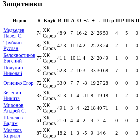
Защитники
Игрок
#
Клуб
И
Ш
А
О
+/-
+
-
Штр
ШР
ШБ
Медведев
ХК
74
48
9
7
16
-2
24
26
50
4
5
0
Павел С.
Саров
Трубкин
ХК
82
47
3
11
14
2
25
23
24
2
1
0
Руслан
Саров
Белохвостиков
ХК
77
41
1
10
11
4
24
20
49
1
0
0
Евгений
Саров
Полунин
ХК
32
52
8
2
10
3
33
30
68
7
1
0
Николай
Саров
ХК
Огиенко Егор
72
33
0
7
7
-8
19
27
28
0
0
0
Саров
Зеленин
ХК
33
31
3
1
4
-11
8
19
18
1
2
0
Никита
Саров
Миронов
ХК
70
49
1
3
4
-22
18
40
71
1
0
0
Андрей С.
Саров
Шепелев
ХК
61
21
0
4
4
2
9
7
4
0
0
0
Вадим
Саров
Меляков
ХК
87
18
2
1
3
-5
9
14
6
2
0
0
Кирилл
Саров