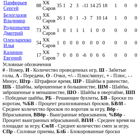
Парфирьев
ХК
88
35
1
2
3
-11
14
25
18
1
0
0
Сергей
Саров
Белоглазов
ХК
63
26
1
0
1
-3
7
10
14
1
0
0
Владимир
Саров
Родионычев
ХК
73
1
0
1
1
1
1
0
0
0
0
0
Дмитрий
Саров
Олендаренко
ХК
54
1
0
0
0
0
0
0
0
0
0
0
Илья
Саров
Калинин
ХК
17
7
0
0
0
-6
0
6
6
0
0
0
Евгений
Саров
Условные обозначения
#
- Номер,
И
- Количество проведенных игр,
Ш
- Забитые
голы,
А
- Передачи,
О
- Очки,
+/-
- Плюс/минус,
+
- Плюс,
-
-
Минус,
Штр
- Штрафное время,
ШР
- Шайбы в равенстве,
ШБ
- Шайбы, заброшенные в большинстве,
ШМ
- Шайбы,
заброшенные в меньшинстве,
ШО
- Шайбы в овертайме,
ШП
- Победные шайбы,
РБ
- Решающие буллиты,
БВ
- Броски по
воротам,
%БВ
- Процент реализованных бросков,
БВ/И
-
Среднее количество бросков по воротам за игру,
Вбр
-
Вбрасывания,
ВВбр
- Выигранные вбрасывания,
%Вбр
-
Процент выигранных вбрасываний,
ВП/И
- Среднее время на
площадке за игру,
См/И
- Среднее количество смен за игру,
СПр
- Силовые приемы,
БлБ
- Блокированные броски