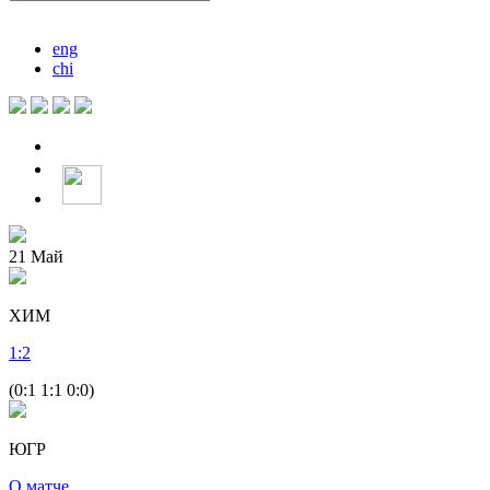
eng
chi
21
Май
ХИМ
1
:
2
(0:1 1:1 0:0)
ЮГР
О матче