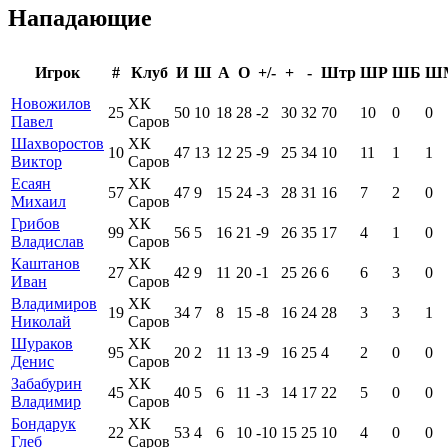
Нападающие
Игрок
#
Клуб
И
Ш
А
О
+/-
+
-
Штр
ШР
ШБ
Ш
Новожилов
ХК
25
50
10
18
28
-2
30
32
70
10
0
0
Павел
Саров
Шахворостов
ХК
10
47
13
12
25
-9
25
34
10
11
1
1
Виктор
Саров
Есаян
ХК
57
47
9
15
24
-3
28
31
16
7
2
0
Михаил
Саров
Грибов
ХК
99
56
5
16
21
-9
26
35
17
4
1
0
Владислав
Саров
Каштанов
ХК
27
42
9
11
20
-1
25
26
6
6
3
0
Иван
Саров
Владимиров
ХК
19
34
7
8
15
-8
16
24
28
3
3
1
Николай
Саров
Шураков
ХК
95
20
2
11
13
-9
16
25
4
2
0
0
Денис
Саров
Забабурин
ХК
45
40
5
6
11
-3
14
17
22
5
0
0
Владимир
Саров
Бондарук
ХК
22
53
4
6
10
-10
15
25
10
4
0
0
Глеб
Саров