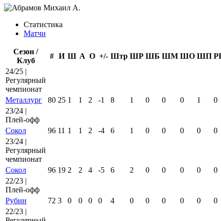
Статистика
Матчи
Сезон /
#
И
Ш
А
О
+/-
Штр
ШР
ШБ
ШМ
ШО
ШП
Р
Клуб
24/25 |
Регулярный
чемпионат
Металлург
80
25
1
1
2
-1
8
1
0
0
0
1
0
23/24 |
Плей-офф
Сокол
96
11
1
1
2
-4
6
1
0
0
0
0
0
23/24 |
Регулярный
чемпионат
Сокол
96
19
2
2
4
-5
6
2
0
0
0
0
0
22/23 |
Плей-офф
Рубин
72
3
0
0
0
0
4
0
0
0
0
0
0
22/23 |
Регулярный