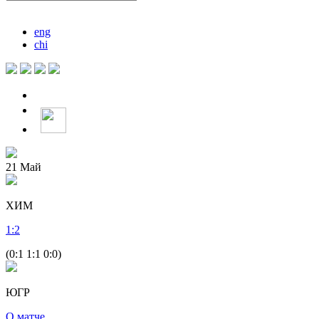
eng
chi
21
Май
ХИМ
1
:
2
(0:1 1:1 0:0)
ЮГР
О матче