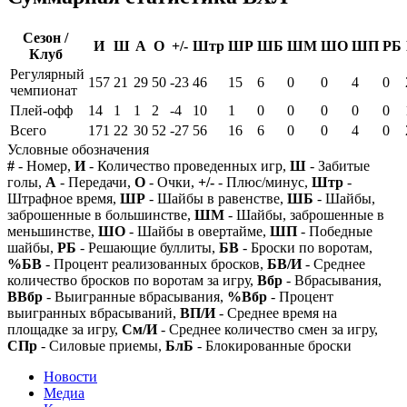
Сезон /
И
Ш
А
О
+/-
Штр
ШР
ШБ
ШМ
ШО
ШП
РБ
Клуб
Регулярный
157
21
29
50
-23
46
15
6
0
0
4
0
чемпионат
Плей-офф
14
1
1
2
-4
10
1
0
0
0
0
0
Всего
171
22
30
52
-27
56
16
6
0
0
4
0
Условные обозначения
#
- Номер,
И
- Количество проведенных игр,
Ш
- Забитые
голы,
А
- Передачи,
О
- Очки,
+/-
- Плюс/минус,
Штр
-
Штрафное время,
ШР
- Шайбы в равенстве,
ШБ
- Шайбы,
заброшенные в большинстве,
ШМ
- Шайбы, заброшенные в
меньшинстве,
ШО
- Шайбы в овертайме,
ШП
- Победные
шайбы,
РБ
- Решающие буллиты,
БВ
- Броски по воротам,
%БВ
- Процент реализованных бросков,
БВ/И
- Среднее
количество бросков по воротам за игру,
Вбр
- Вбрасывания,
ВВбр
- Выигранные вбрасывания,
%Вбр
- Процент
выигранных вбрасываний,
ВП/И
- Среднее время на
площадке за игру,
См/И
- Среднее количество смен за игру,
СПр
- Силовые приемы,
БлБ
- Блокированные броски
Новости
Медиа