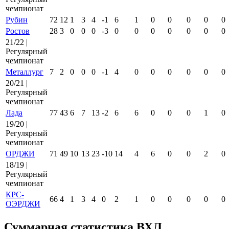
чемпионат
Рубин
72
12
1
3
4
-1
6
1
0
0
0
0
0
Ростов
28
3
0
0
0
-3
0
0
0
0
0
0
0
21/22 |
Регулярный
чемпионат
Металлург
7
2
0
0
0
-1
4
0
0
0
0
0
0
20/21 |
Регулярный
чемпионат
Лада
77
43
6
7
13
-2
6
6
0
0
0
1
0
19/20 |
Регулярный
чемпионат
ОРДЖИ
71
49
10
13
23
-10
14
4
6
0
0
2
0
18/19 |
Регулярный
чемпионат
КРС-
66
4
1
3
4
0
2
1
0
0
0
0
0
ОЭРДЖИ
Суммарная статистика ВХЛ