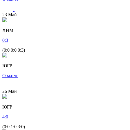
23
Май
ХИМ
0
:
3
(0:0 0:0 0:3)
ЮГР
О матче
26
Май
ЮГР
4
:
0
(0:0 1:0 3:0)