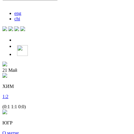
eng
chi
21
Май
ХИМ
1
:
2
(0:1 1:1 0:0)
ЮГР
О матче