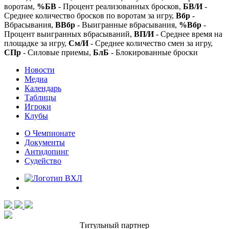
воротам,
%БВ
- Процент реализованных бросков,
БВ/И
-
Среднее количество бросков по воротам за игру,
Вбр
-
Вбрасывания,
ВВбр
- Выигранные вбрасывания,
%Вбр
-
Процент выигранных вбрасываний,
ВП/И
- Среднее время на
площадке за игру,
См/И
- Среднее количество смен за игру,
СПр
- Силовые приемы,
БлБ
- Блокированные броски
Новости
Медиа
Календарь
Таблицы
Игроки
Клубы
О Чемпионате
Документы
Антидопинг
Судейство
Титульный партнер