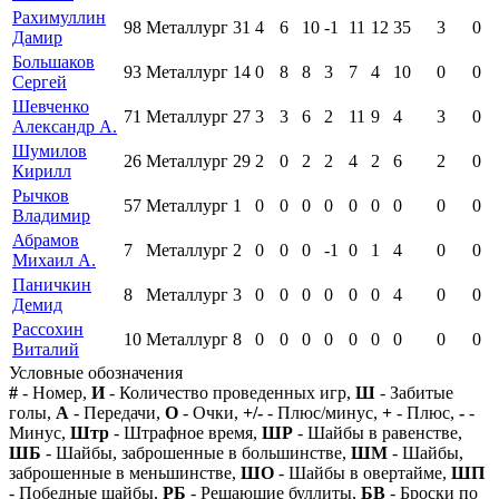
Рахимуллин
98
Металлург
31
4
6
10
-1
11
12
35
3
0
Дамир
Большаков
93
Металлург
14
0
8
8
3
7
4
10
0
0
Сергей
Шевченко
71
Металлург
27
3
3
6
2
11
9
4
3
0
Александр А.
Шумилов
26
Металлург
29
2
0
2
2
4
2
6
2
0
Кирилл
Рычков
57
Металлург
1
0
0
0
0
0
0
0
0
0
Владимир
Абрамов
7
Металлург
2
0
0
0
-1
0
1
4
0
0
Михаил А.
Паничкин
8
Металлург
3
0
0
0
0
0
0
4
0
0
Демид
Рассохин
10
Металлург
8
0
0
0
0
0
0
0
0
0
Виталий
Условные обозначения
#
- Номер,
И
- Количество проведенных игр,
Ш
- Забитые
голы,
А
- Передачи,
О
- Очки,
+/-
- Плюс/минус,
+
- Плюс,
-
-
Минус,
Штр
- Штрафное время,
ШР
- Шайбы в равенстве,
ШБ
- Шайбы, заброшенные в большинстве,
ШМ
- Шайбы,
заброшенные в меньшинстве,
ШО
- Шайбы в овертайме,
ШП
- Победные шайбы,
РБ
- Решающие буллиты,
БВ
- Броски по