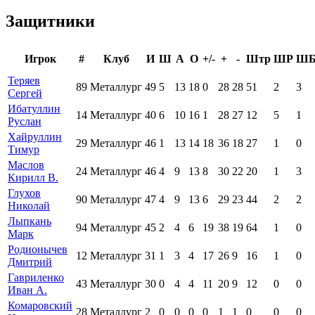
Защитники
Игрок
#
Клуб
И
Ш
А
О
+/-
+
-
Штр
ШР
Ш
Теряев
89
Металлург
49
5
13
18
0
28
28
51
2
3
Сергей
Ибатуллин
14
Металлург
40
6
10
16
1
28
27
12
5
1
Руслан
Хайруллин
29
Металлург
46
1
13
14
18
36
18
27
1
0
Тимур
Маслов
24
Металлург
46
4
9
13
8
30
22
20
1
3
Кирилл В.
Глухов
90
Металлург
47
4
9
13
6
29
23
44
2
2
Николай
Лыпкань
94
Металлург
45
2
4
6
19
38
19
64
1
0
Марк
Родионычев
12
Металлург
31
1
3
4
17
26
9
16
1
0
Дмитрий
Гавриленко
43
Металлург
30
0
4
4
11
20
9
12
0
0
Иван А.
Комаровский
28
Металлург
2
0
0
0
0
1
1
0
0
0