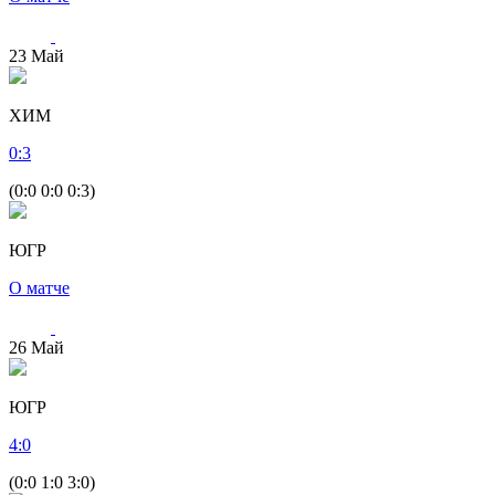
23
Май
ХИМ
0
:
3
(0:0 0:0 0:3)
ЮГР
О матче
26
Май
ЮГР
4
:
0
(0:0 1:0 3:0)