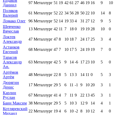
Ердаков
97
Металлург
51
19
42
61
27
46
19
16
9
10
Даниил
Поляков
61
Металлург
52
22
34
56
28
50
22
10
14
8
Валерий
Ломако Олег
96
Металлург
52
14
19
33
4
31
27
12
9
5
Шевченко
13
Металлург
42
11
7
18
0
19
19
28
10
0
Вячеслав
Локтев
47
Металлург
47
8
10
18
7
24
17
25
3
4
Александр
Астанков
68
Металлург
47
7
10
17
5
24
19
19
7
0
Евгений
Тарасов
Александр
63
Металлург
42
5
9
14
-6
17
23
10
5
0
Ан.
Артёмов
48
Металлург
22
8
5
13
3
14
11
0
5
3
Артём
Дюрягин
17
Металлург
29
5
6
11
-1
9
10
20
3
1
Денис
Карлин
67
Металлург
41
4
7
11
9
22
13
45
3
1
Руслан
Баин Максим
38
Металлург
29
5
5
10
3
12
9
14
4
1
Котляревский
22
Металлург
19
4
6
10
-2
8
10
12
4
0
Михаил