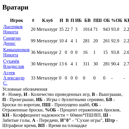
Вратари
Игрок
#
Клуб
И
В
П
ИБ
БВ
ПШ
ОБ
%ОБ
К
Лысенков
20
Металлург
35
22
7
3
1014
71
943
93.0
2.
Никита
Синягин
99
Металлург
10
4
4
1
281
20
261
92.9
2.
Денис
Камышников
36
Металлург
2
0
0
0
16
1
15
93.8
2.
Никита
Сухачёв
30
Металлург
13
6
4
1
311
30
281
90.4
2.
Владислав
Агеев
Александр
33
Металлург
0
0
0
0
0
0
0
-
-
С.
Условные обозначения
#
- Номер,
И
- Количество проведенных игр,
В
- Выигрыши,
П
- Проигрыши,
ИБ
- Игры с буллитными сериями,
БВ
-
Броски по воротам,
ПШ
- Пропущено шайб,
ОБ
-
Отраженные броски,
%ОБ
- Процент отраженных бросков,
КН
- Коэффициент надежности = 60мин*ПШ/ВП,
Ш
-
Забитые голы,
А
- Передачи,
И"0"
- "Сухие игры",
Штр
-
Штрафное время,
ВП
- Время на площадке