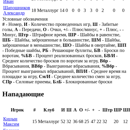
Иван
Шапошников
18
Металлург
14
0
0
0
3
3
0
2
0
0
Александр
Условные обозначения
#
- Номер,
И
- Количество проведенных игр,
Ш
- Забитые
голы,
А
- Передачи,
О
- Очки,
+/-
- Плюс/минус,
+
- Плюс,
-
-
Минус,
Штр
- Штрафное время,
ШР
- Шайбы в равенстве,
ШБ
- Шайбы, заброшенные в большинстве,
ШМ
- Шайбы,
заброшенные в меньшинстве,
ШО
- Шайбы в овертайме,
ШП
- Победные шайбы,
РБ
- Решающие буллиты,
БВ
- Броски по
воротам,
%БВ
- Процент реализованных бросков,
БВ/И
-
Среднее количество бросков по воротам за игру,
Вбр
-
Вбрасывания,
ВВбр
- Выигранные вбрасывания,
%Вбр
-
Процент выигранных вбрасываний,
ВП/И
- Среднее время на
площадке за игру,
См/И
- Среднее количество смен за игру,
СПр
- Силовые приемы,
БлБ
- Блокированные броски
Нападающие
Игрок
#
Клуб
И
Ш
А
О
+/-
+
-
Штр
ШР
Ш
Кицын
15
Металлург
52
32
36
68
25
47
22
32
20
12
Максим