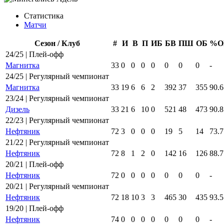
Статистика
Матчи
Сезон / Клуб
#
И
В
П
ИБ
БВ
ПШ
ОБ
%О
24/25 | Плей-офф
Магнитка
33
0
0
0
0
0
0
0
-
24/25 | Регулярный чемпионат
Магнитка
33
19
6
6
2
392
37
355
90.6
23/24 | Регулярный чемпионат
Дизель
33
21
6
10
0
521
48
473
90.8
22/23 | Регулярный чемпионат
Нефтяник
72
3
0
0
0
19
5
14
73.7
21/22 | Регулярный чемпионат
Нефтяник
72
8
1
2
0
142
16
126
88.7
20/21 | Плей-офф
Нефтяник
72
0
0
0
0
0
0
0
-
20/21 | Регулярный чемпионат
Нефтяник
72
18
10
3
3
465
30
435
93.5
19/20 | Плей-офф
Нефтяник
74
0
0
0
0
0
0
0
-