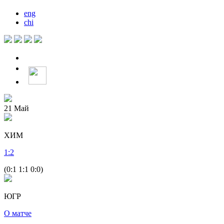
eng
chi
21
Май
ХИМ
1
:
2
(0:1 1:1 0:0)
ЮГР
О матче