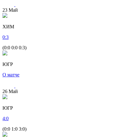
23
Май
ХИМ
0
:
3
(0:0 0:0 0:3)
ЮГР
О матче
26
Май
ЮГР
4
:
0
(0:0 1:0 3:0)