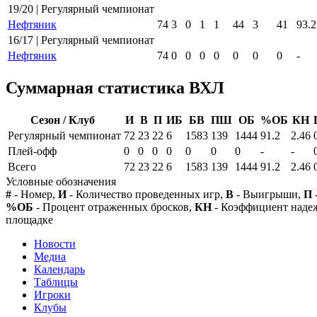
19/20 | Регулярный чемпионат
Нефтяник
74
3
0
1
1
44
3
41
93.2
16/17 | Регулярный чемпионат
Нефтяник
74
0
0
0
0
0
0
0
-
Суммарная статистика ВХЛ
Сезон / Клуб
И
В
П
ИБ
БВ
ПШ
ОБ
%ОБ
КН
Регулярный чемпионат
72
23
22
6
1583
139
1444
91.2
2.46
Плей-офф
0
0
0
0
0
0
0
-
-
Всего
72
23
22
6
1583
139
1444
91.2
2.46
Условные обозначения
#
- Номер,
И
- Количество проведенных игр,
В
- Выигрыши,
П
%ОБ
- Процент отраженных бросков,
КН
- Коэффициент над
площадке
Новости
Медиа
Календарь
Таблицы
Игроки
Клубы