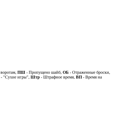
 воротам,
ПШ
- Пропущено шайб,
ОБ
- Отраженные броски,
- "Сухие игры",
Штр
- Штрафное время,
ВП
- Время на