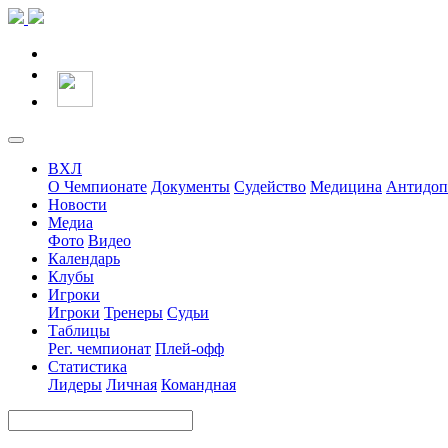
ВХЛ
О Чемпионате
Документы
Судейство
Медицина
Антидоп
Новости
Медиа
Фото
Видео
Календарь
Клубы
Игроки
Игроки
Тренеры
Судьи
Таблицы
Рег. чемпионат
Плей-офф
Статистика
Лидеры
Личная
Командная