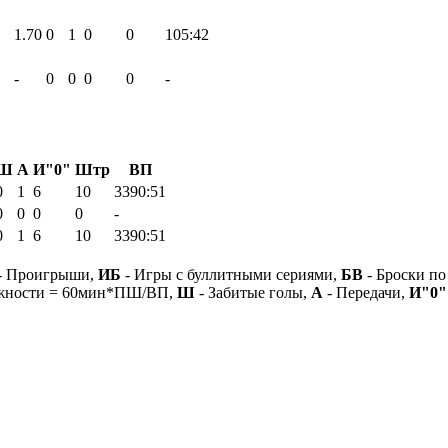
1.70
0
1
0
0
105:42
-
0
0
0
0
-
Ш
А
И"0"
Штр
ВП
0
1
6
10
3390:51
0
0
0
0
-
0
1
6
10
3390:51
- Проигрыши,
ИБ
- Игры с буллитными сериями,
БВ
- Броски по
ежности = 60мин*ПШ/ВП,
Ш
- Забитые голы,
А
- Передачи,
И"0"