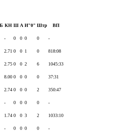
Б
КН
Ш
А
И"0"
Штр
ВП
-
0
0
0
0
-
2.71
0
0
1
0
818:08
2.75
0
0
2
6
1045:33
8.00
0
0
0
0
37:31
2.74
0
0
0
2
350:47
-
0
0
0
0
-
1.74
0
0
3
2
1033:10
-
0
0
0
0
-