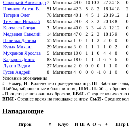
Сиряцкий Александр
7
Магнитка
49
0
10
10
3
27
24
18
0
Новиков Антон В.
51
Магнитка
42
3
5
8
2
16
14
18
2
Тетерин Олег
78
Магнитка
40
1
4
5
1
20
19
12
1
Тимашов Николай
94
Магнитка
29
0
3
3
2
20
18
8
0
Крохалев Богдан
3
Магнитка
40
0
3
3
-4
8
12
12
0
Медведев Савелий
14
Магнитка
47
0
2
2
3
18
15
9
0
Паливко Данила
55
Магнитка
1
0
1
1
2
2
0
0
0
Кузык Михаил
29
Магнитка
3
0
1
1
1
1
0
2
0
Мухранов Ярослав
5
Магнитка
10
0
1
1
0
4
4
8
0
Кадыров Динис
83
Магнитка
18
0
1
1
-1
6
7
6
0
Лукин Вадим
27
Магнитка
2
0
0
0
0
1
1
0
0
Гусев Андрей
8
Магнитка
4
0
0
0
-1
0
1
0
0
Условные обозначения
#
- Номер,
И
- Количество проведенных игр,
Ш
- Забитые голы
Шайбы, заброшенные в большинстве,
ШМ
- Шайбы, заброшен
- Процент реализованных бросков,
БВ/И
- Среднее количество 
ВП/И
- Среднее время на площадке за игру,
См/И
- Среднее кол
Нападающие
Игрок
#
Клуб
И
Ш
А
О
+/-
+
-
Штр