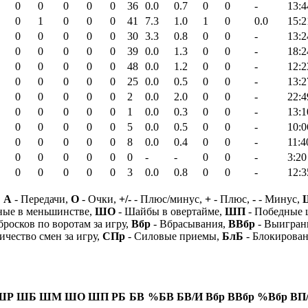
0
0
0
0
0
36
0.0
0.7
0
0
-
13:4
0
1
0
0
0
41
7.3
1.0
1
0
0.0
15:2
0
0
0
0
0
30
3.3
0.8
0
0
-
13:2
0
0
0
0
0
39
0.0
1.3
0
0
-
18:2
0
0
0
0
0
48
0.0
1.2
0
0
-
12:2
0
0
0
0
0
25
0.0
0.5
0
0
-
13:2
0
0
0
0
0
2
0.0
2.0
0
0
-
22:4
0
0
0
0
0
1
0.0
0.3
0
0
-
13:1
0
0
0
0
0
5
0.0
0.5
0
0
-
10:0
0
0
0
0
0
8
0.0
0.4
0
0
-
11:4
0
0
0
0
0
0
-
-
0
0
-
3:20
0
0
0
0
0
3
0.0
0.8
0
0
-
12:3
,
А
- Передачи,
О
- Очки,
+/-
- Плюс/минус,
+
- Плюс,
-
- Минус,
ные в меньшинстве,
ШО
- Шайбы в овертайме,
ШП
- Победные
бросков по воротам за игру,
Вбр
- Вбрасывания,
ВВбр
- Выигран
ичество смен за игру,
СПр
- Силовые приемы,
БлБ
- Блокирова
ШР
ШБ
ШМ
ШО
ШП
РБ
БВ
%БВ
БВ/И
Вбр
ВВбр
%Вбр
ВП