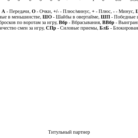
,
А
- Передачи,
О
- Очки,
+/-
- Плюс/минус,
+
- Плюс,
-
- Минус,
ные в меньшинстве,
ШО
- Шайбы в овертайме,
ШП
- Победные
бросков по воротам за игру,
Вбр
- Вбрасывания,
ВВбр
- Выигран
ичество смен за игру,
СПр
- Силовые приемы,
БлБ
- Блокирова
Титульный партнер