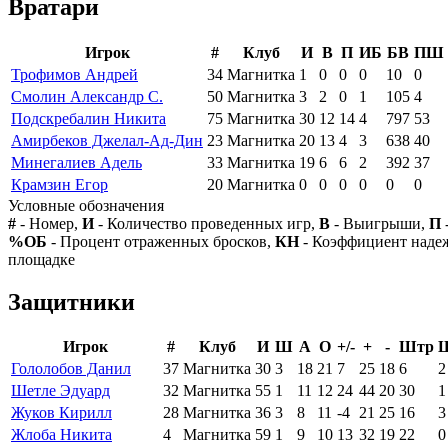
Вратари
Игрок
#
Клуб
И
В
П
ИБ
БВ
ПШ
Трофимов Андрей
34
Магнитка
1
0
0
0
10
0
Смолин Александр С.
50
Магнитка
3
2
0
1
105
4
Подскребалин Никита
75
Магнитка
30
12
14
4
797
53
Амирбеков Джелал-Ад-Дин
23
Магнитка
20
13
4
3
638
40
Минегалиев Адель
33
Магнитка
19
6
6
2
392
37
Крамзин Егор
20
Магнитка
0
0
0
0
0
0
Условные обозначения
#
- Номер,
И
- Количество проведенных игр,
В
- Выигрыши,
П
%ОБ
- Процент отраженных бросков,
КН
- Коэффициент над
площадке
Защитники
Игрок
#
Клуб
И
Ш
А
О
+/-
+
-
Штр
Гололобов Данил
37
Магнитка
30
3
18
21
7
25
18
6
2
Шетле Эдуард
32
Магнитка
55
1
11
12
24
44
20
30
1
Жуков Кирилл
28
Магнитка
36
3
8
11
-4
21
25
16
3
Жлоба Никита
4
Магнитка
59
1
9
10
13
32
19
22
0