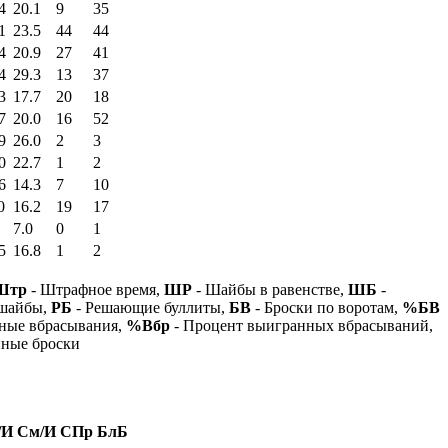
4
20.1
9
35
1
23.5
44
44
4
20.9
27
41
4
29.3
13
37
3
17.7
20
18
7
20.0
16
52
9
26.0
2
3
0
22.7
1
2
6
14.3
7
10
0
16.2
19
17
7.0
0
1
5
16.8
1
2
Штр
- Штрафное время,
ШР
- Шайбы в равенстве,
ШБ
-
 шайбы,
РБ
- Решающие буллиты,
БВ
- Броски по воротам,
%БВ
ные вбрасывания,
%Вбр
- Процент выигранных вбрасываний,
нные броски
/И
См/И
СПр
БлБ