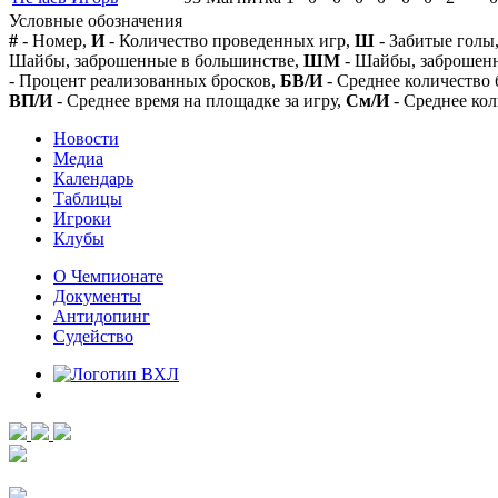
Условные обозначения
#
- Номер,
И
- Количество проведенных игр,
Ш
- Забитые голы
Шайбы, заброшенные в большинстве,
ШМ
- Шайбы, заброшен
- Процент реализованных бросков,
БВ/И
- Среднее количество 
ВП/И
- Среднее время на площадке за игру,
См/И
- Среднее кол
Новости
Медиа
Календарь
Таблицы
Игроки
Клубы
О Чемпионате
Документы
Антидопинг
Судейство