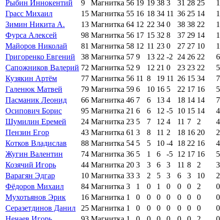
Рыбин Иннокентий
9
Магнитка
56
19
19
38
3
31
28
25
1
Грасс Михаил
15
Магнитка
55
16
18
34
11
36
25
14
1
Зимин Никита А.
13
Магнитка
64
12
22
34
0
38
38
22
1
Фурса Алексей
98
Магнитка
56
17
15
32
8
37
29
14
1
Майоров Николай
81
Магнитка
58
12
11
23
0
27
27
10
1
Григоренко Евгений
38
Магнитка
57
9
13
22
-2
24
26
22
6
Сапожников Валерий
72
Магнитка
52
9
12
21
0
23
23
22
5
Кузякин Артём
77
Магнитка
56
11
8
19
11
26
15
34
7
Галенюк Матвей
79
Магнитка
59
6
10
16
5
22
17
16
5
Пасманик Леонид
66
Магнитка
46
7
6
13
4
18
14
14
7
Осипович Борис
95
Магнитка
21
6
6
12
-5
10
15
14
4
Шумилин Еремей
24
Магнитка
23
5
7
12
4
11
7
2
4
Пензин Егор
43
Магнитка
61
3
8
11
2
18
16
20
2
Котков Владислав
88
Магнитка
54
5
5
10
-4
18
22
16
4
Жугин Валентин
74
Магнитка
36
5
1
6
-5
12
17
16
5
Козячий Игорь
44
Магнитка
20
3
3
6
3
11
8
2
3
Варагян Эдгар
10
Магнитка
33
3
2
5
3
6
3
10
2
Фёдоров Михаил
84
Магнитка
3
1
0
1
0
0
0
2
0
Мухотьянов Эрик
16
Магнитка
1
0
0
0
0
0
0
0
0
Серазетдинов Данил
25
Магнитка
1
0
0
0
0
0
0
0
0
Нечаев Игорь
93
Магнитка
1
0
0
0
0
0
0
2
0