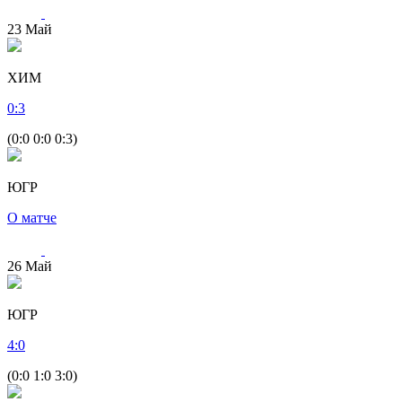
23
Май
ХИМ
0
:
3
(0:0 0:0 0:3)
ЮГР
О матче
26
Май
ЮГР
4
:
0
(0:0 1:0 3:0)