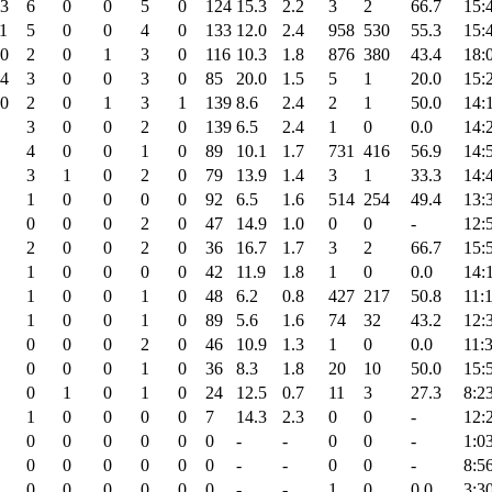
3
6
0
0
5
0
124
15.3
2.2
3
2
66.7
15:
1
5
0
0
4
0
133
12.0
2.4
958
530
55.3
15:
0
2
0
1
3
0
116
10.3
1.8
876
380
43.4
18:
4
3
0
0
3
0
85
20.0
1.5
5
1
20.0
15:
0
2
0
1
3
1
139
8.6
2.4
2
1
50.0
14:
3
0
0
2
0
139
6.5
2.4
1
0
0.0
14:
4
0
0
1
0
89
10.1
1.7
731
416
56.9
14:
3
1
0
2
0
79
13.9
1.4
3
1
33.3
14:
1
0
0
0
0
92
6.5
1.6
514
254
49.4
13:
0
0
0
2
0
47
14.9
1.0
0
0
-
12:
2
0
0
2
0
36
16.7
1.7
3
2
66.7
15:
1
0
0
0
0
42
11.9
1.8
1
0
0.0
14:
1
0
0
1
0
48
6.2
0.8
427
217
50.8
11:
1
0
0
1
0
89
5.6
1.6
74
32
43.2
12:
0
0
0
2
0
46
10.9
1.3
1
0
0.0
11:
0
0
0
1
0
36
8.3
1.8
20
10
50.0
15:
0
1
0
1
0
24
12.5
0.7
11
3
27.3
8:2
1
0
0
0
0
7
14.3
2.3
0
0
-
12:
0
0
0
0
0
0
-
-
0
0
-
1:0
0
0
0
0
0
0
-
-
0
0
-
8:5
0
0
0
0
0
0
-
-
1
0
0.0
3:3