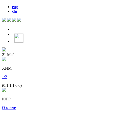
eng
chi
21
Май
ХИМ
1
:
2
(0:1 1:1 0:0)
ЮГР
О матче