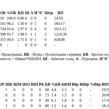
ОБ
%ОБ
КН
Ш
А
И"0"
Штр
ВП
10
100.0
0.00
0
0
0
0
24:50
101
96.2
1.30
0
0
1
0
184:17
744
93.4
1.97
0
0
4
6
1611:12
598
93.7
1.98
0
1
1
2
1210:39
355
90.6
2.71
0
0
1
0
818:08
0
-
-
0
0
0
0
-
- Проигрыши,
ИБ
- Игры с буллитными сериями,
БВ
- Броски по
ежности = 60мин*ПШ/ВП,
Ш
- Забитые голы,
А
- Передачи,
И"0"
ШР
ШБ
ШМ
ШО
ШП
РБ
БВ
%БВ
БВ/И
Вбр
ВВбр
%Вбр
ВП/
1
0
0
0
0
68
4.4
2.3
0
0
-
19:5
0
0
0
0
0
73
1.4
1.3
0
0
-
20:0
0
0
0
0
0
49
6.1
1.4
0
0
-
17:5
1
0
0
0
0
80
1.2
1.4
0
0
-
18:3