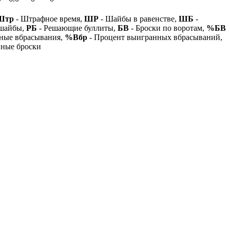
Штр
- Штрафное время,
ШР
- Шайбы в равенстве,
ШБ
-
 шайбы,
РБ
- Решающие буллиты,
БВ
- Броски по воротам,
%БВ
ные вбрасывания,
%Вбр
- Процент выигранных вбрасываний,
нные броски