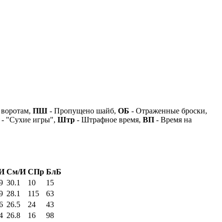
 воротам,
ПШ
- Пропущено шайб,
ОБ
- Отраженные броски,
- "Сухие игры",
Штр
- Штрафное время,
ВП
- Время на
И
См/И
СПр
БлБ
9
30.1
10
15
9
28.1
115
63
6
26.5
24
43
4
26.8
16
98