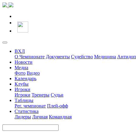
ВХЛ
О Чемпионате
Документы
Судейство
Медицина
Антидоп
Новости
Медиа
Фото
Видео
Календарь
Клубы
Игроки
Игроки
Тренеры
Судьи
Таблицы
Рег. чемпионат
Плей-офф
Статистика
Лидеры
Личная
Командная