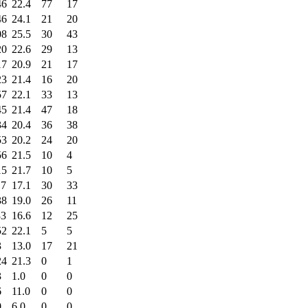
46
22.4
77
17
46
24.1
21
20
08
25.5
30
43
20
22.6
29
13
17
20.9
21
17
23
21.4
16
20
57
22.1
33
13
45
21.4
47
18
34
20.4
36
38
53
20.2
24
20
56
21.5
10
4
15
21.7
10
5
17
17.1
30
33
38
19.0
26
11
33
16.6
12
25
52
22.1
5
5
3
13.0
17
21
24
21.3
0
1
3
1.0
0
0
6
11.0
0
0
0
6.0
0
0