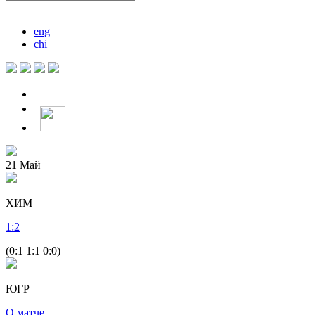
eng
chi
21
Май
ХИМ
1
:
2
(0:1 1:1 0:0)
ЮГР
О матче