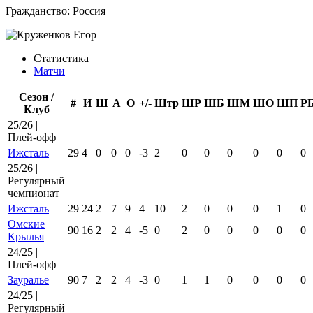
Гражданство:
Россия
Статистика
Матчи
Сезон /
#
И
Ш
А
О
+/-
Штр
ШР
ШБ
ШМ
ШО
ШП
Р
Клуб
25/26 |
Плей-офф
Ижсталь
29
4
0
0
0
-3
2
0
0
0
0
0
0
25/26 |
Регулярный
чемпионат
Ижсталь
29
24
2
7
9
4
10
2
0
0
0
1
0
Омские
90
16
2
2
4
-5
0
2
0
0
0
0
0
Крылья
24/25 |
Плей-офф
Зауралье
90
7
2
2
4
-3
0
1
1
0
0
0
0
24/25 |
Регулярный