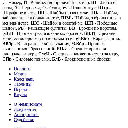
#
- Номер,
И
- Количество проведенных игр,
Ш
- Забитые
голы,
А
- Передачи,
О
- Очки,
+/-
- Плюс/минус,
Штр
-
Штрафное время,
ШР
- Шайбы в равенстве,
ШБ
- Шайбы,
заброшенные в большинстве,
ШМ
- Шайбы, заброшенные в
меньшинстве,
ШО
- Шайбы в овертайме,
ШП
- Победные
шайбы,
РБ
- Решающие буллиты,
БВ
- Броски по воротам,
%БВ
- Процент реализованных бросков,
БВ/И
- Среднее
количество бросков по воротам за игру,
Вбр
- Вбрасывания,
ВВбр
- Выигранные вбрасывания,
%Вбр
- Процент
выигранных вбрасываний,
ВП/И
- Среднее время на
площадке за игру,
См/И
- Среднее количество смен за игру,
СПр
- Силовые приемы,
БлБ
- Блокированные броски
Новости
Медиа
Календарь
Таблицы
Игроки
Клубы
О Чемпионате
Документы
Антидопинг
Судейство