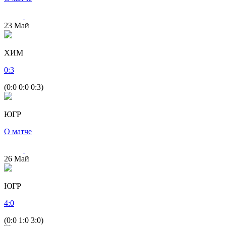
23
Май
ХИМ
0
:
3
(0:0 0:0 0:3)
ЮГР
О матче
26
Май
ЮГР
4
:
0
(0:0 1:0 3:0)