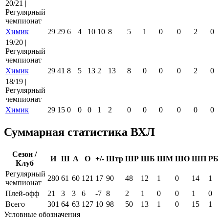
20/21 |
Регулярный
чемпионат
Химик
29
29
6
4
10
10
8
5
1
0
0
2
0
19/20 |
Регулярный
чемпионат
Химик
29
41
8
5
13
2
13
8
0
0
0
2
0
18/19 |
Регулярный
чемпионат
Химик
29
15
0
0
0
1
2
0
0
0
0
0
0
Суммарная статистика ВХЛ
Сезон /
И
Ш
А
О
+/-
Штр
ШР
ШБ
ШМ
ШО
ШП
РБ
Клуб
Регулярный
280
61
60
121
17
90
48
12
1
0
14
1
чемпионат
Плей-офф
21
3
3
6
-7
8
2
1
0
0
1
0
Всего
301
64
63
127
10
98
50
13
1
0
15
1
Условные обозначения