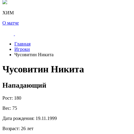
ХИМ
О матче
Главная
Игроки
Чусовитин Никита
Чусовитин Никита
Нападающий
Рост:
180
Вес:
75
Дата рождения:
19.11.1999
Возраст:
26 лет