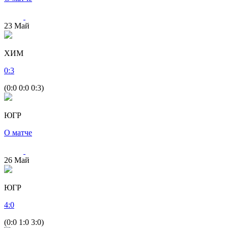
23
Май
ХИМ
0
:
3
(0:0 0:0 0:3)
ЮГР
О матче
26
Май
ЮГР
4
:
0
(0:0 1:0 3:0)