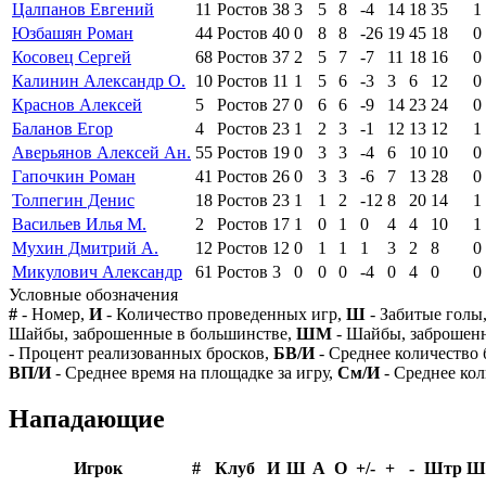
Цалпанов Евгений
11
Ростов
38
3
5
8
-4
14
18
35
1
Юзбашян Роман
44
Ростов
40
0
8
8
-26
19
45
18
0
Косовец Сергей
68
Ростов
37
2
5
7
-7
11
18
16
0
Калинин Александр О.
10
Ростов
11
1
5
6
-3
3
6
12
0
Краснов Алексей
5
Ростов
27
0
6
6
-9
14
23
24
0
Баланов Егор
4
Ростов
23
1
2
3
-1
12
13
12
1
Аверьянов Алексей Ан.
55
Ростов
19
0
3
3
-4
6
10
10
0
Гапочкин Роман
41
Ростов
26
0
3
3
-6
7
13
28
0
Толпегин Денис
18
Ростов
23
1
1
2
-12
8
20
14
1
Васильев Илья М.
2
Ростов
17
1
0
1
0
4
4
10
1
Мухин Дмитрий А.
12
Ростов
12
0
1
1
1
3
2
8
0
Микулович Александр
61
Ростов
3
0
0
0
-4
0
4
0
0
Условные обозначения
#
- Номер,
И
- Количество проведенных игр,
Ш
- Забитые голы
Шайбы, заброшенные в большинстве,
ШМ
- Шайбы, заброшен
- Процент реализованных бросков,
БВ/И
- Среднее количество 
ВП/И
- Среднее время на площадке за игру,
См/И
- Среднее кол
Нападающие
Игрок
#
Клуб
И
Ш
А
О
+/-
+
-
Штр
Ш