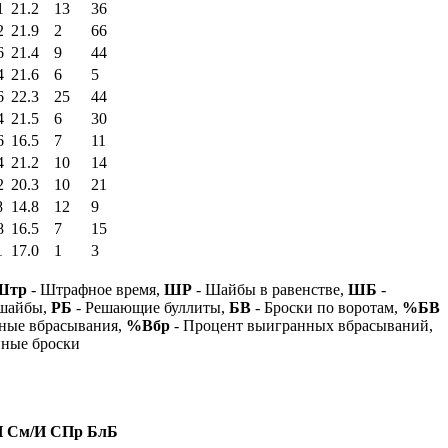
1
21.2
13
36
2
21.9
2
66
6
21.4
9
44
4
21.6
6
5
6
22.3
25
44
4
21.5
6
30
6
16.5
7
11
4
21.2
10
14
2
20.3
10
21
8
14.8
12
9
8
16.5
7
15
1
17.0
1
3
Штр
- Штрафное время,
ШР
- Шайбы в равенстве,
ШБ
-
 шайбы,
РБ
- Решающие буллиты,
БВ
- Броски по воротам,
%БВ
ные вбрасывания,
%Вбр
- Процент выигранных вбрасываний,
нные броски
И
См/И
СПр
БлБ