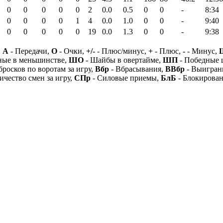
0
0
0
0
0
2
0.0
0.5
0
0
-
8:34
0
0
0
0
1
4
0.0
1.0
0
0
-
9:40
0
0
0
0
0
19
0.0
1.3
0
0
-
9:38
,
А
- Передачи,
О
- Очки,
+/-
- Плюс/минус,
+
- Плюс,
-
- Минус,
ные в меньшинстве,
ШО
- Шайбы в овертайме,
ШП
- Победные
бросков по воротам за игру,
Вбр
- Вбрасывания,
ВВбр
- Выигран
ичество смен за игру,
СПр
- Силовые приемы,
БлБ
- Блокирова