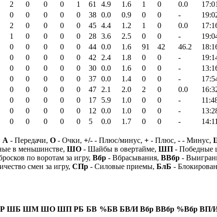
2
0
0
0
1
61
4.9
1.6
1
0
0.0
17:0
0
0
0
0
0
38
0.0
0.9
0
0
-
19:0
2
0
0
0
0
45
4.4
1.2
1
0
0.0
17:1
1
0
0
0
0
28
3.6
2.5
0
0
-
19:0
0
0
0
0
0
44
0.0
1.6
91
42
46.2
18:1
0
0
0
0
0
42
2.4
1.8
0
0
-
19:1
0
0
0
0
0
30
0.0
1.6
0
0
-
13:1
0
0
0
0
0
37
0.0
1.4
0
0
-
17:5
0
0
0
0
0
47
2.1
2.0
2
0
0.0
16:3
0
0
0
0
0
17
5.9
1.0
0
0
-
11:4
0
0
0
0
0
12
0.0
1.0
0
0
-
13:2
0
0
0
0
0
5
0.0
1.7
0
0
-
14:1
,
А
- Передачи,
О
- Очки,
+/-
- Плюс/минус,
+
- Плюс,
-
- Минус,
ные в меньшинстве,
ШО
- Шайбы в овертайме,
ШП
- Победные
бросков по воротам за игру,
Вбр
- Вбрасывания,
ВВбр
- Выигран
ичество смен за игру,
СПр
- Силовые приемы,
БлБ
- Блокирова
Р
ШБ
ШМ
ШО
ШП
РБ
БВ
%БВ
БВ/И
Вбр
ВВбр
%Вбр
ВП/