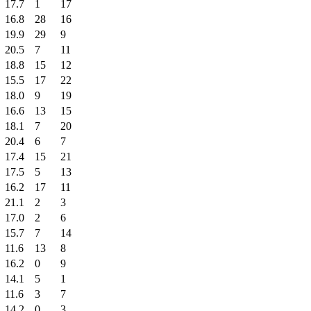
17.7
1
17
16.8
28
16
19.9
29
9
20.5
7
11
18.8
15
12
15.5
17
22
18.0
9
19
16.6
13
15
18.1
7
20
20.4
6
7
17.4
15
21
17.5
5
13
16.2
17
11
21.1
2
3
17.0
2
6
15.7
7
14
11.6
13
8
16.2
0
9
14.1
5
1
11.6
3
7
14.2
0
3