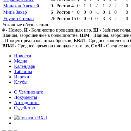
Монахов Алексей
9
Ростов
4
0
1
1
-1
1
2
2
0
Миць Захар
6
Ростов
4
0
0
0
-1
0
1
0
0
Урулин Степан
26
Ростов
15
0
0
0
0
3
3
2
0
Условные обозначения
#
- Номер,
И
- Количество проведенных игр,
Ш
- Забитые голы
Шайбы, заброшенные в большинстве,
ШМ
- Шайбы, заброшен
- Процент реализованных бросков,
БВ/И
- Среднее количество 
ВП/И
- Среднее время на площадке за игру,
См/И
- Среднее кол
Новости
Медиа
Календарь
Таблицы
Игроки
Клубы
О Чемпионате
Документы
Антидопинг
Судейство