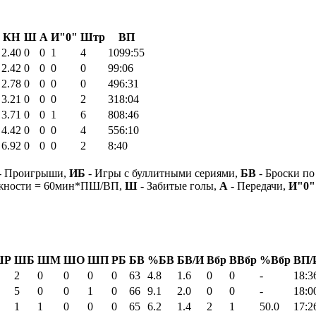
КН
Ш
А
И"0"
Штр
ВП
2.40
0
0
1
4
1099:55
2.42
0
0
0
0
99:06
2.78
0
0
0
0
496:31
3.21
0
0
0
2
318:04
3.71
0
0
1
6
808:46
4.42
0
0
0
4
556:10
6.92
0
0
0
2
8:40
- Проигрыши,
ИБ
- Игры с буллитными сериями,
БВ
- Броски по
ежности = 60мин*ПШ/ВП,
Ш
- Забитые голы,
А
- Передачи,
И"0"
ШР
ШБ
ШМ
ШО
ШП
РБ
БВ
%БВ
БВ/И
Вбр
ВВбр
%Вбр
ВП/
2
0
0
0
0
63
4.8
1.6
0
0
-
18:3
5
0
0
1
0
66
9.1
2.0
0
0
-
18:0
1
1
0
0
0
65
6.2
1.4
2
1
50.0
17:2