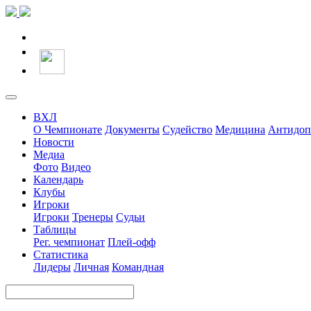
ВХЛ
О Чемпионате
Документы
Судейство
Медицина
Антидоп
Новости
Медиа
Фото
Видео
Календарь
Клубы
Игроки
Игроки
Тренеры
Судьи
Таблицы
Рег. чемпионат
Плей-офф
Статистика
Лидеры
Личная
Командная