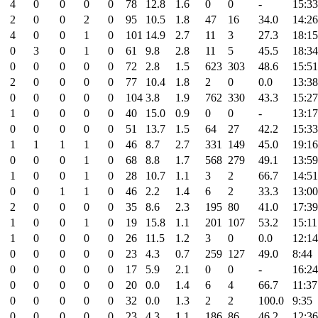
4
0
0
0
0
78
12.8
1.6
0
0
-
15:33
2
0
0
2
0
95
10.5
1.8
47
16
34.0
14:26
4
0
0
1
0
101
14.9
2.7
11
3
27.3
18:15
0
3
0
1
0
61
9.8
2.8
11
5
45.5
18:34
0
0
0
0
0
72
2.8
1.5
623
303
48.6
15:51
2
0
0
0
0
77
10.4
1.8
2
0
0.0
13:38
0
0
0
0
0
104
3.8
1.9
762
330
43.3
15:27
1
0
0
0
0
40
15.0
0.9
0
0
-
13:17
0
0
0
0
0
51
13.7
1.5
64
27
42.2
15:33
1
1
1
1
0
46
8.7
2.7
331
149
45.0
19:16
0
0
0
1
0
68
8.8
1.7
568
279
49.1
13:59
1
0
0
1
0
28
10.7
1.1
3
2
66.7
14:51
0
0
1
1
0
46
2.2
1.4
6
2
33.3
13:00
2
0
0
0
0
35
8.6
2.3
195
80
41.0
17:39
1
0
0
1
0
19
15.8
1.1
201
107
53.2
15:11
1
0
0
0
0
26
11.5
1.2
3
0
0.0
12:14
0
0
0
0
0
23
4.3
0.7
259
127
49.0
8:44
0
0
0
0
0
17
5.9
2.1
0
0
-
16:24
0
0
0
0
0
20
0.0
1.4
6
4
66.7
11:37
0
0
0
0
0
32
0.0
1.3
2
2
100.0
9:35
0
0
0
0
0
23
4.3
1.1
186
86
46.2
12:36