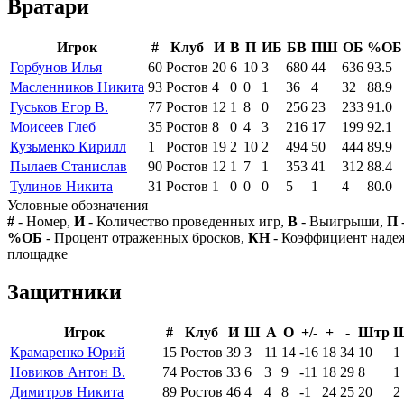
Вратари
Игрок
#
Клуб
И
В
П
ИБ
БВ
ПШ
ОБ
%ОБ
Горбунов Илья
60
Ростов
20
6
10
3
680
44
636
93.5
Масленников Никита
93
Ростов
4
0
0
1
36
4
32
88.9
Гуськов Егор В.
77
Ростов
12
1
8
0
256
23
233
91.0
Моисеев Глеб
35
Ростов
8
0
4
3
216
17
199
92.1
Кузьменко Кирилл
1
Ростов
19
2
10
2
494
50
444
89.9
Пылаев Станислав
90
Ростов
12
1
7
1
353
41
312
88.4
Тулинов Никита
31
Ростов
1
0
0
0
5
1
4
80.0
Условные обозначения
#
- Номер,
И
- Количество проведенных игр,
В
- Выигрыши,
П
%ОБ
- Процент отраженных бросков,
КН
- Коэффициент над
площадке
Защитники
Игрок
#
Клуб
И
Ш
А
О
+/-
+
-
Штр
Крамаренко Юрий
15
Ростов
39
3
11
14
-16
18
34
10
1
Новиков Антон В.
74
Ростов
33
6
3
9
-11
18
29
8
1
Димитров Никита
89
Ростов
46
4
4
8
-1
24
25
20
2