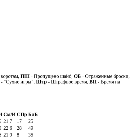
 воротам,
ПШ
- Пропущено шайб,
ОБ
- Отраженные броски,
- "Сухие игры",
Штр
- Штрафное время,
ВП
- Время на
И
См/И
СПр
БлБ
6
21.7
17
25
0
22.6
28
49
6
21.9
8
35