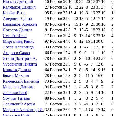
Носков Дмитрий
16
Ростов
50
10
19
29
-20
17
37
10
6
Калмыков Даниил
27
Ростов
52
10
12
22
-8
23
31
34
8
Корбит Егор
95
Ростов
37
15
4
19
-8
19
27
10
11
Авершин Данил
19
Ростов
22
6
12
18
-5
12
17
14
3
Цыплаков Алексей
87
Ростов
47
2
15
17
-9
21
30
10
2
Соколов Данила
8
Ростов
42
8
7
15
-5
18
23
16
6
Смолёв Иван
17
Ростов
56
4
9
13
-14
19
33
18
4
Миргалиев Ранис
97
Ростов
44
6
6
12
-16
14
30
8
5
Лосев Александр
33
Ростов
34
7
4
11
-6
15
21
10
7
Андреев Савва
66
Ростов
17
4
5
9
0
11
11
10
2
Уткин Дмитрий А.
78
Ростов
39
6
2
8
-10
13
23
22
6
Чусовитин Никита
67
Ростов
25
3
5
8
-5
7
12
8
2
Климов Данила
64
Ростов
34
1
7
8
-5
14
19
16
1
Бякин Михаил
28
Ростов
15
3
2
5
-11
5
16
6
1
Каменский Евгений
73
Ростов
18
3
2
5
-3
4
7
9
2
Марушев Данила
94
Ростов
21
3
1
4
-5
3
8
2
2
Лачинов Глеб
22
Ростов
32
1
2
3
-5
9
14
16
1
Ярулин Тигран
88
Ростов
8
1
1
2
-3
2
5
4
1
Левинский Артём
7
Ростов
14
0
2
2
-4
3
7
8
0
Морозов Александр И.
32
Ростов
25
0
2
2
-13
4
17
14
0
Седанцов Олег
25
Ростов
21
1
0
1
-3
5
8
2
1