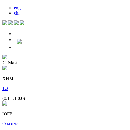
eng
chi
21
Май
ХИМ
1
:
2
(0:1 1:1 0:0)
ЮГР
О матче