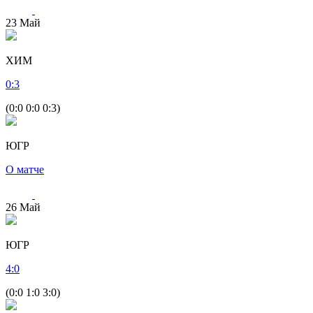
23
Май
ХИМ
0
:
3
(0:0 0:0 0:3)
ЮГР
О матче
26
Май
ЮГР
4
:
0
(0:0 1:0 3:0)