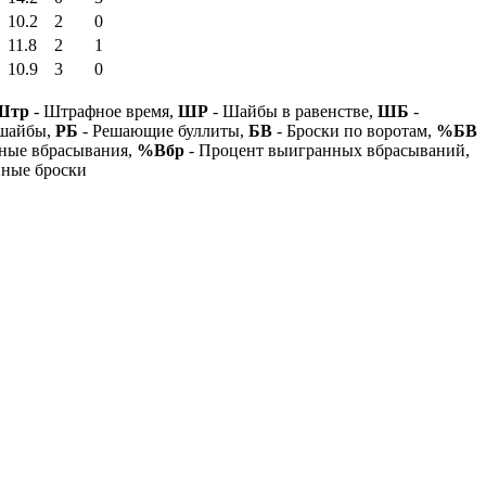
10.2
2
0
11.8
2
1
10.9
3
0
Штр
- Штрафное время,
ШР
- Шайбы в равенстве,
ШБ
-
 шайбы,
РБ
- Решающие буллиты,
БВ
- Броски по воротам,
%БВ
ные вбрасывания,
%Вбр
- Процент выигранных вбрасываний,
нные броски