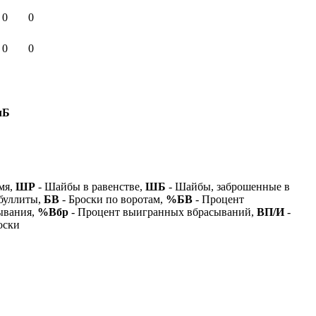
0
0
0
0
лБ
мя,
ШР
- Шайбы в равенстве,
ШБ
- Шайбы, заброшенные в
буллиты,
БВ
- Броски по воротам,
%БВ
- Процент
ывания,
%Вбр
- Процент выигранных вбрасываний,
ВП/И
-
оски