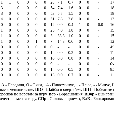
1
1
0
0
0
0
28
7.1
0.7
0
0
-
17
3
1
0
0
0
0
54
7.4
1.6
0
0
-
18
3
0
0
0
0
0
53
5.7
1.5
0
0
-
18
4
0
0
0
0
0
51
7.8
2.8
0
0
-
13
0
0
0
0
0
0
12
0.0
0.4
1
0
0.0
16
1
0
0
0
0
0
25
4.0
1.8
0
0
-
15
1
0
0
0
0
0
3
33.3
1.0
0
0
-
15
1
0
0
0
1
0
7
14.3
0.6
0
0
-
12
0
0
0
0
0
0
0
-
-
0
0
-
4:
0
0
0
0
0
0
1
0.0
0.2
0
0
-
11
0
0
0
0
0
0
16
0.0
0.8
0
0
-
14
0
0
0
0
0
0
0
-
-
0
0
-
0:
0
0
0
0
0
0
1
0.0
0.5
0
0
-
8:
0
0
0
0
0
0
13
0.0
0.7
0
0
-
11
,
А
- Передачи,
О
- Очки,
+/-
- Плюс/минус,
+
- Плюс,
-
- Минус,
ные в меньшинстве,
ШО
- Шайбы в овертайме,
ШП
- Победные
бросков по воротам за игру,
Вбр
- Вбрасывания,
ВВбр
- Выигран
ичество смен за игру,
СПр
- Силовые приемы,
БлБ
- Блокирова