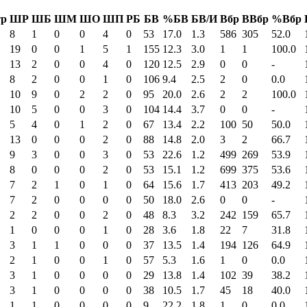
р
ШР
ШБ
ШМ
ШО
ШП
РБ
БВ
%БВ
БВ/И
Вбр
ВВбр
%Вбр
8
1
0
0
4
0
53
17.0
1.3
586
305
52.0
19
0
0
1
5
1
155
12.3
3.0
1
1
100.0
13
2
0
0
4
0
120
12.5
2.9
0
0
-
8
2
0
0
1
0
106
9.4
2.5
2
0
0.0
10
9
0
2
2
0
95
20.0
2.6
2
2
100.0
10
5
0
0
3
0
104
14.4
3.7
0
0
-
5
4
0
1
2
0
67
13.4
2.2
100
50
50.0
13
0
0
0
2
0
88
14.8
2.0
3
2
66.7
9
3
0
0
3
0
53
22.6
1.2
499
269
53.9
8
0
0
0
2
0
53
15.1
1.2
699
375
53.6
7
2
1
0
1
0
64
15.6
1.7
413
203
49.2
7
2
0
0
0
0
50
18.0
2.6
0
0
-
2
2
0
0
2
0
48
8.3
3.2
242
159
65.7
1
0
0
0
1
0
28
3.6
1.8
22
7
31.8
3
1
1
0
0
0
37
13.5
1.4
194
126
64.9
2
1
0
0
1
0
57
5.3
1.6
1
0
0.0
3
1
0
0
0
0
29
13.8
1.4
102
39
38.2
3
1
0
0
0
0
38
10.5
1.7
45
18
40.0
1
1
0
0
0
0
9
22.2
1.8
1
0
0.0