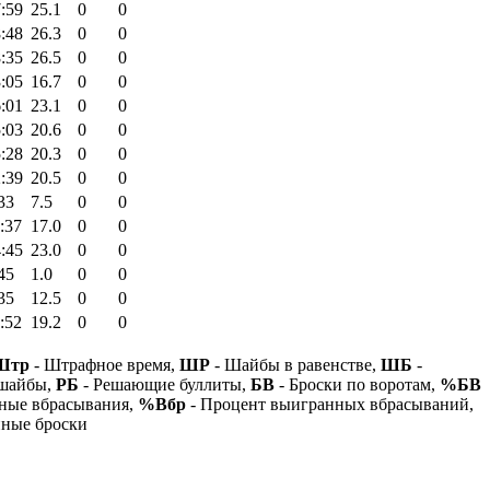
:59
25.1
0
0
:48
26.3
0
0
:35
26.5
0
0
:05
16.7
0
0
:01
23.1
0
0
:03
20.6
0
0
:28
20.3
0
0
:39
20.5
0
0
33
7.5
0
0
:37
17.0
0
0
:45
23.0
0
0
45
1.0
0
0
35
12.5
0
0
:52
19.2
0
0
Штр
- Штрафное время,
ШР
- Шайбы в равенстве,
ШБ
-
 шайбы,
РБ
- Решающие буллиты,
БВ
- Броски по воротам,
%БВ
ные вбрасывания,
%Вбр
- Процент выигранных вбрасываний,
нные броски