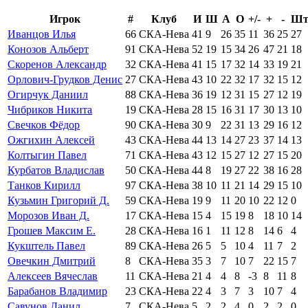
Игрок
#
Клуб
И
Ш
А
О
+/-
+
-
Шт
Иванцов Илья
66
СКА-Нева
41
9
26
35
11
36
25
27
Конозов Альберт
91
СКА-Нева
52
19
15
34
26
47
21
18
Скоренов Александр
32
СКА-Нева
41
15
17
32
14
33
19
21
Орлович-Грудков Денис
27
СКА-Нева
43
10
22
32
17
32
15
12
Огирчук Даниил
88
СКА-Нева
36
19
12
31
15
27
12
19
Чибриков Никита
19
СКА-Нева
28
15
16
31
17
30
13
10
Свечков Фёдор
90
СКА-Нева
30
9
22
31
13
29
16
12
Ожгихин Алексей
43
СКА-Нева
44
13
14
27
23
37
14
13
Колтыгин Павел
71
СКА-Нева
43
12
15
27
12
27
15
20
Курбатов Владислав
50
СКА-Нева
44
8
19
27
22
38
16
28
Танков Кирилл
97
СКА-Нева
38
10
11
21
14
29
15
10
Кузьмин Григорий Д.
59
СКА-Нева
19
9
11
20
10
22
12
0
Морозов Иван Д.
17
СКА-Нева
15
4
15
19
8
18
10
14
Грошев Максим Е.
28
СКА-Нева
16
1
11
12
8
14
6
4
Кукштель Павел
89
СКА-Нева
26
5
5
10
4
11
7
2
Овечкин Дмитрий
8
СКА-Нева
35
3
7
10
7
22
15
7
Алексеев Вячеслав
11
СКА-Нева
21
4
4
8
-3
8
11
8
Барабанов Владимир
23
СКА-Нева
22
4
3
7
3
10
7
4
Савунов Данил
7
СКА-Нева
5
2
2
4
0
2
2
0