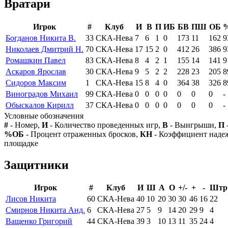
Вратари
Игрок
#
Клуб
И
В
П
ИБ
БВ
ПШ
ОБ
Богданов Никита В.
33
СКА-Нева
7
6
1
0
173
11
162
9
Николаев Дмитрий Н.
70
СКА-Нева
17
15
2
0
412
26
386
9
Ромашкин Павел
83
СКА-Нева
8
4
2
1
155
14
141
9
Аскаров Ярослав
30
СКА-Нева
9
5
2
2
228
23
205
8
Сидоров Максим
1
СКА-Нева
15
8
4
0
364
38
326
8
Виноградов Михаил
99
СКА-Нева
0
0
0
0
0
0
0
-
Обыскалов Кирилл
37
СКА-Нева
0
0
0
0
0
0
0
-
Условные обозначения
#
- Номер,
И
- Количество проведенных игр,
В
- Выигрыши,
П
%ОБ
- Процент отраженных бросков,
КН
- Коэффициент над
площадке
Защитники
Игрок
#
Клуб
И
Ш
А
О
+/-
+
-
Штр
Лисов Никита
60
СКА-Нева
40
10
20
30
30
46
16
22
Смирнов Никита Анд.
6
СКА-Нева
27
5
9
14
20
29
9
4
Ващенко Григорий
44
СКА-Нева
39
3
10
13
11
35
24
4