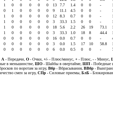
1
0
0
0
0
0
13
7.7
1.4
0
0
-
0
1
0
0
0
0
9
11.1
4.5
0
0
-
1
0
0
0
0
0
12
8.3
0.7
0
0
-
1
0
0
0
0
0
3
33.3
1.5
0
0
-
1
0
0
0
0
0
18
5.6
2.2
26
19
73.1
1
0
0
0
0
0
3
33.3
1.0
18
8
44.4
0
0
0
0
0
0
16
0.0
0.7
0
0
-
0
0
0
0
0
0
3
0.0
1.5
17
10
58.8
0
0
0
0
0
0
6
0.0
0.5
0
0
-
,
А
- Передачи,
О
- Очки,
+/-
- Плюс/минус,
+
- Плюс,
-
- Минус,
ные в меньшинстве,
ШО
- Шайбы в овертайме,
ШП
- Победные
бросков по воротам за игру,
Вбр
- Вбрасывания,
ВВбр
- Выигран
ичество смен за игру,
СПр
- Силовые приемы,
БлБ
- Блокирова