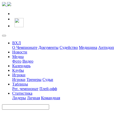
ВХЛ
О Чемпионате
Документы
Судейство
Медицина
Антидоп
Новости
Медиа
Фото
Видео
Календарь
Клубы
Игроки
Игроки
Тренеры
Судьи
Таблицы
Рег. чемпионат
Плей-офф
Статистика
Лидеры
Личная
Командная