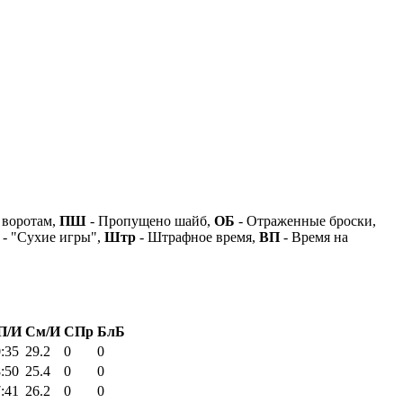
 воротам,
ПШ
- Пропущено шайб,
ОБ
- Отраженные броски,
- "Сухие игры",
Штр
- Штрафное время,
ВП
- Время на
П/И
См/И
СПр
БлБ
:35
29.2
0
0
:50
25.4
0
0
:41
26.2
0
0