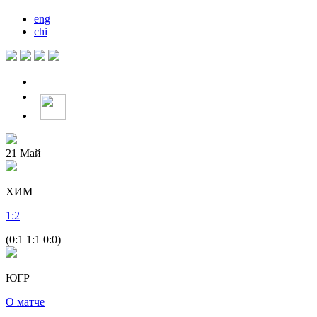
eng
chi
21
Май
ХИМ
1
:
2
(0:1 1:1 0:0)
ЮГР
О матче