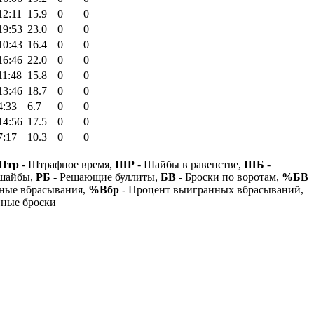
12:11
15.9
0
0
19:53
23.0
0
0
10:43
16.4
0
0
16:46
22.0
0
0
11:48
15.8
0
0
13:46
18.7
0
0
4:33
6.7
0
0
14:56
17.5
0
0
7:17
10.3
0
0
Штр
- Штрафное время,
ШР
- Шайбы в равенстве,
ШБ
-
 шайбы,
РБ
- Решающие буллиты,
БВ
- Броски по воротам,
%БВ
ные вбрасывания,
%Вбр
- Процент выигранных вбрасываний,
нные броски