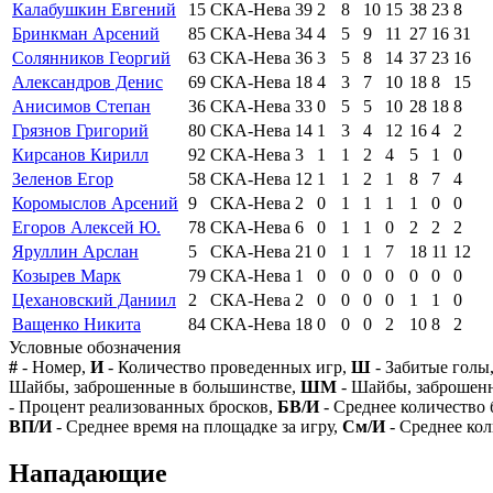
Калабушкин Евгений
15
СКА-Нева
39
2
8
10
15
38
23
8
Бринкман Арсений
85
СКА-Нева
34
4
5
9
11
27
16
31
Солянников Георгий
63
СКА-Нева
36
3
5
8
14
37
23
16
Александров Денис
69
СКА-Нева
18
4
3
7
10
18
8
15
Анисимов Степан
36
СКА-Нева
33
0
5
5
10
28
18
8
Грязнов Григорий
80
СКА-Нева
14
1
3
4
12
16
4
2
Кирсанов Кирилл
92
СКА-Нева
3
1
1
2
4
5
1
0
Зеленов Егор
58
СКА-Нева
12
1
1
2
1
8
7
4
Коромыслов Арсений
9
СКА-Нева
2
0
1
1
1
1
0
0
Егоров Алексей Ю.
78
СКА-Нева
6
0
1
1
0
2
2
2
Яруллин Арслан
5
СКА-Нева
21
0
1
1
7
18
11
12
Козырев Марк
79
СКА-Нева
1
0
0
0
0
0
0
0
Цехановский Даниил
2
СКА-Нева
2
0
0
0
0
1
1
0
Ващенко Никита
84
СКА-Нева
18
0
0
0
2
10
8
2
Условные обозначения
#
- Номер,
И
- Количество проведенных игр,
Ш
- Забитые голы
Шайбы, заброшенные в большинстве,
ШМ
- Шайбы, заброшен
- Процент реализованных бросков,
БВ/И
- Среднее количество 
ВП/И
- Среднее время на площадке за игру,
См/И
- Среднее кол
Нападающие