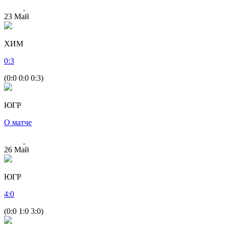
23
Май
ХИМ
0
:
3
(0:0 0:0 0:3)
ЮГР
О матче
26
Май
ЮГР
4
:
0
(0:0 1:0 3:0)