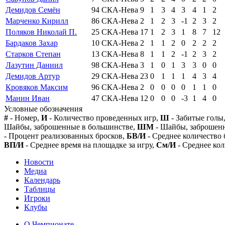
Демидов Семён
94
СКА-Нева
9
1
3
4
3
4
1
2
Марченко Кирилл
86
СКА-Нева
2
1
2
3
-1
2
3
2
Поляков Николай П.
25
СКА-Нева
17
1
2
3
1
8
7
12
Бардаков Захар
10
СКА-Нева
2
1
1
2
0
2
2
2
Старков Степан
13
СКА-Нева
8
1
1
2
-1
2
3
2
Лазутин Даниил
98
СКА-Нева
3
1
0
1
3
3
0
0
Демидов Артур
29
СКА-Нева
23
0
1
1
1
4
3
4
Кровяков Максим
96
СКА-Нева
2
0
0
0
0
1
1
0
Манин Иван
47
СКА-Нева
12
0
0
0
-3
1
4
0
Условные обозначения
#
- Номер,
И
- Количество проведенных игр,
Ш
- Забитые голы
Шайбы, заброшенные в большинстве,
ШМ
- Шайбы, заброшен
- Процент реализованных бросков,
БВ/И
- Среднее количество 
ВП/И
- Среднее время на площадке за игру,
См/И
- Среднее кол
Новости
Медиа
Календарь
Таблицы
Игроки
Клубы
О Чемпионате