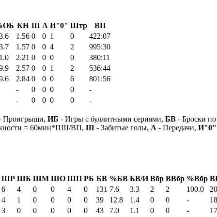
%ОБ
КН
Ш
А
И"0"
Штр
ВП
3.6
1.56
0
0
1
0
422:07
3.7
1.57
0
0
4
2
995:30
1.0
2.21
0
0
0
0
380:11
9.9
2.57
0
0
1
2
536:44
9.6
2.84
0
0
0
6
801:56
-
0
0
0
0
-
-
0
0
0
0
-
- Проигрыши,
ИБ
- Игры с буллитными сериями,
БВ
- Броски по
ежности = 60мин*ПШ/ВП,
Ш
- Забитые голы,
А
- Передачи,
И"0"
ШР
ШБ
ШМ
ШО
ШП
РБ
БВ
%БВ
БВ/И
Вбр
ВВбр
%Вбр
В
6
4
0
0
4
0
131
7.6
3.3
2
2
100.0
20
4
1
0
0
0
0
39
12.8
1.4
0
0
-
18
3
0
0
0
0
0
43
7.0
1.1
0
0
-
17