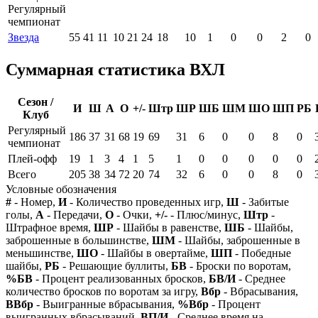
Регулярный
чемпионат
Звезда
55
41
11
10
21
24
18
10
1
0
0
2
0
Суммарная статистика ВХЛ
Сезон /
И
Ш
А
О
+/-
Штр
ШР
ШБ
ШМ
ШО
ШП
РБ
Клуб
Регулярный
186
37
31
68
19
69
31
6
0
0
8
0
чемпионат
Плей-офф
19
1
3
4
1
5
1
0
0
0
0
0
Всего
205
38
34
72
20
74
32
6
0
0
8
0
Условные обозначения
#
- Номер,
И
- Количество проведенных игр,
Ш
- Забитые
голы,
А
- Передачи,
О
- Очки,
+/-
- Плюс/минус,
Штр
-
Штрафное время,
ШР
- Шайбы в равенстве,
ШБ
- Шайбы,
заброшенные в большинстве,
ШМ
- Шайбы, заброшенные в
меньшинстве,
ШО
- Шайбы в овертайме,
ШП
- Победные
шайбы,
РБ
- Решающие буллиты,
БВ
- Броски по воротам,
%БВ
- Процент реализованных бросков,
БВ/И
- Среднее
количество бросков по воротам за игру,
Вбр
- Вбрасывания,
ВВбр
- Выигранные вбрасывания,
%Вбр
- Процент
выигранных вбрасываний,
ВП/И
- Среднее время на