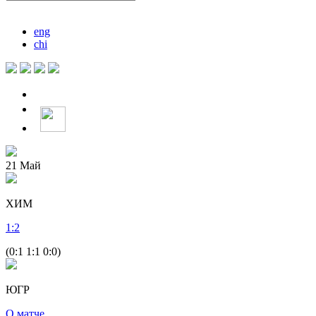
eng
chi
21
Май
ХИМ
1
:
2
(0:1 1:1 0:0)
ЮГР
О матче