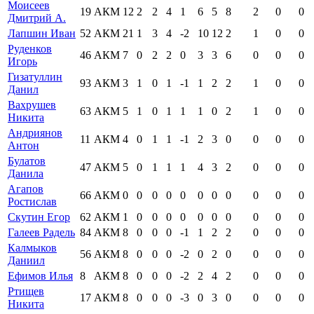
Моисеев
19
АКМ
12
2
2
4
1
6
5
8
2
0
0
Дмитрий А.
Лапшин Иван
52
АКМ
21
1
3
4
-2
10
12
2
1
0
0
Руденков
46
АКМ
7
0
2
2
0
3
3
6
0
0
0
Игорь
Гизатуллин
93
АКМ
3
1
0
1
-1
1
2
2
1
0
0
Данил
Вахрушев
63
АКМ
5
1
0
1
1
1
0
2
1
0
0
Никита
Андриянов
11
АКМ
4
0
1
1
-1
2
3
0
0
0
0
Антон
Булатов
47
АКМ
5
0
1
1
1
4
3
2
0
0
0
Данила
Агапов
66
АКМ
0
0
0
0
0
0
0
0
0
0
0
Ростислав
Скутин Егор
62
АКМ
1
0
0
0
0
0
0
0
0
0
0
Галеев Радель
84
АКМ
8
0
0
0
-1
1
2
2
0
0
0
Калмыков
56
АКМ
8
0
0
0
-2
0
2
0
0
0
0
Даниил
Ефимов Илья
8
АКМ
8
0
0
0
-2
2
4
2
0
0
0
Ртищев
17
АКМ
8
0
0
0
-3
0
3
0
0
0
0
Никита