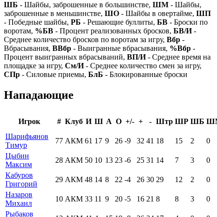
ШБ
- Шайбы, заброшенные в большинстве,
ШМ
- Шайбы,
заброшенные в меньшинстве,
ШО
- Шайбы в овертайме,
ШП
- Победные шайбы,
РБ
- Решающие буллиты,
БВ
- Броски по
воротам,
%БВ
- Процент реализованных бросков,
БВ/И
-
Среднее количество бросков по воротам за игру,
Вбр
-
Вбрасывания,
ВВбр
- Выигранные вбрасывания,
%Вбр
-
Процент выигранных вбрасываний,
ВП/И
- Среднее время на
площадке за игру,
См/И
- Среднее количество смен за игру,
СПр
- Силовые приемы,
БлБ
- Блокированные броски
Нападающие
Игрок
#
Клуб
И
Ш
А
О
+/-
+
-
Штр
ШР
ШБ
Ш
Шарифьянов
77
АКМ
61
17
9
26
-9
32
41
18
15
2
0
Тимур
Цыбин
28
АКМ
50
10
13
23
-6
25
31
14
7
3
0
Максим
Кабуров
29
АКМ
48
14
8
22
-4
26
30
29
12
2
0
Григорий
Назаров
10
АКМ
33
11
9
20
-5
16
21
8
8
3
0
Михаил
Рыбаков