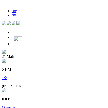
eng
chi
21
Май
ХИМ
1
:
2
(0:1 1:1 0:0)
ЮГР
О матче