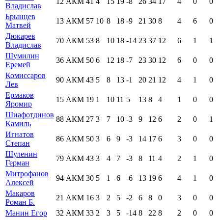
12
АКМ
41
4
15
19
-8
26
34
17
4
0
0
Владислав
Брынцев
13
АКМ
57
10
8
18
-9
21
30
8
4
6
0
Матвей
Дюкарев
70
АКМ
53
8
10
18
-14
23
37
12
6
1
1
Владислав
Шумилин
36
АКМ
50
6
12
18
-7
23
30
12
6
0
0
Еремей
Комиссаров
90
АКМ
43
5
8
13
-1
20
21
12
4
1
0
Лев
Ермаков
15
АКМ
19
1
10
11
5
13
8
4
1
0
0
Яромир
Шиафотдинов
88
АКМ
27
3
7
10
-3
9
12
6
2
0
1
Камиль
Игнатов
86
АКМ
50
3
6
9
-3
14
17
6
3
0
0
Степан
Шуленин
79
АКМ
43
3
4
7
-3
8
11
4
2
1
0
Герман
Митрофанов
94
АКМ
30
5
1
6
-6
13
19
6
4
1
0
Алексей
Макаров
21
АКМ
16
3
2
5
-2
6
8
0
3
0
0
Роман Б.
Манин Егор
32
АКМ
33
2
3
5
-14
8
22
8
2
0
0