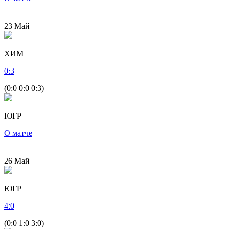
23
Май
ХИМ
0
:
3
(0:0 0:0 0:3)
ЮГР
О матче
26
Май
ЮГР
4
:
0
(0:0 1:0 3:0)