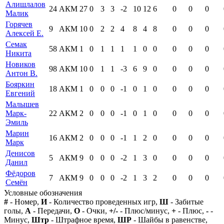
Алишлалов
24
АКМ
27
0
3
3
-2
10
12
6
0
0
0
Малик
Горячев
9
АКМ
10
0
2
2
4
8
4
8
0
0
0
Алексей Е.
Семак
58
АКМ
1
0
1
1
1
1
0
0
0
0
0
Никита
Новиков
98
АКМ
10
0
1
1
-3
6
9
0
0
0
0
Антон В.
Бояркин
18
АКМ
1
0
0
0
-1
0
1
0
0
0
0
Евгений
Малышев
Марк-
22
АКМ
2
0
0
0
-1
0
1
0
0
0
0
Эмиль
Марин
16
АКМ
2
0
0
0
-1
1
2
0
0
0
0
Марк
Денисов
5
АКМ
9
0
0
0
-2
1
3
0
0
0
0
Данил
Фёдоров
7
АКМ
9
0
0
0
-2
1
3
2
0
0
0
Семён
Условные обозначения
#
- Номер,
И
- Количество проведенных игр,
Ш
- Забитые
голы,
А
- Передачи,
О
- Очки,
+/-
- Плюс/минус,
+
- Плюс,
-
-
Минус,
Штр
- Штрафное время,
ШР
- Шайбы в равенстве,