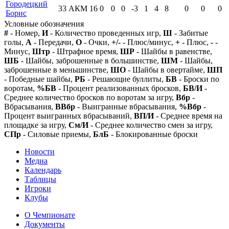
Городецкий
33
АКМ
16
0
0
0
-3
1
4
8
0
0
0
Борис
Условные обозначения
#
- Номер,
И
- Количество проведенных игр,
Ш
- Забитые
голы,
А
- Передачи,
О
- Очки,
+/-
- Плюс/минус,
+
- Плюс,
-
-
Минус,
Штр
- Штрафное время,
ШР
- Шайбы в равенстве,
ШБ
- Шайбы, заброшенные в большинстве,
ШМ
- Шайбы,
заброшенные в меньшинстве,
ШО
- Шайбы в овертайме,
ШП
- Победные шайбы,
РБ
- Решающие буллиты,
БВ
- Броски по
воротам,
%БВ
- Процент реализованных бросков,
БВ/И
-
Среднее количество бросков по воротам за игру,
Вбр
-
Вбрасывания,
ВВбр
- Выигранные вбрасывания,
%Вбр
-
Процент выигранных вбрасываний,
ВП/И
- Среднее время на
площадке за игру,
См/И
- Среднее количество смен за игру,
СПр
- Силовые приемы,
БлБ
- Блокированные броски
Новости
Медиа
Календарь
Таблицы
Игроки
Клубы
О Чемпионате
Документы