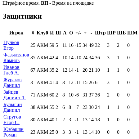
Штрафное время,
ВП
- Время на площадке
Защитники
Игрок
#
Клуб
И
Ш
А
О
+/-
+
-
Штр
ШР
ШБ
ШМ
Пучков
25
АКМ
59
5
11
16
-15
34
49
32
3
2
0
Егор
Фазылзянов
85
АКМ
42
4
10
14
-10
24
34
36
3
1
0
Камиль
Иванов
67
АКМ
35
2
12
14
-1
20
21
10
1
1
0
Глеб А.
Жураков
3
АКМ
41
4
8
12
-11
15
26
6
3
1
0
Даниил
Зайцев
71
АКМ
60
2
8
10
-6
31
37
36
2
0
0
Даниил Л.
Булыгин
38
АКМ
55
2
6
8
-7
23
30
24
1
1
0
Даниил
Стругов
80
АКМ
40
1
2
3
-1
13
14
18
1
0
0
Егор С.
Юзбашян
23
АКМ
25
0
3
3
-1
13
14
10
0
0
0
Роман