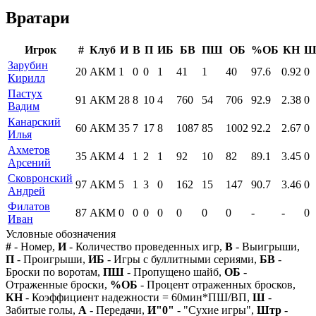
Вратари
Игрок
#
Клуб
И
В
П
ИБ
БВ
ПШ
ОБ
%ОБ
КН
Зарубин
20
АКМ
1
0
0
1
41
1
40
97.6
0.92
0
Кирилл
Пастух
91
АКМ
28
8
10
4
760
54
706
92.9
2.38
0
Вадим
Канарский
60
АКМ
35
7
17
8
1087
85
1002
92.2
2.67
0
Илья
Ахметов
35
АКМ
4
1
2
1
92
10
82
89.1
3.45
0
Арсений
Сковронский
97
АКМ
5
1
3
0
162
15
147
90.7
3.46
0
Андрей
Филатов
87
АКМ
0
0
0
0
0
0
0
-
-
0
Иван
Условные обозначения
#
- Номер,
И
- Количество проведенных игр,
В
- Выигрыши,
П
- Проигрыши,
ИБ
- Игры с буллитными сериями,
БВ
-
Броски по воротам,
ПШ
- Пропущено шайб,
ОБ
-
Отраженные броски,
%ОБ
- Процент отраженных бросков,
КН
- Коэффициент надежности = 60мин*ПШ/ВП,
Ш
-
Забитые голы,
А
- Передачи,
И"0"
- "Сухие игры",
Штр
-