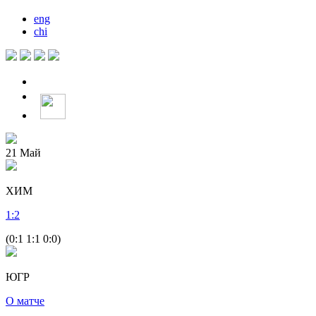
eng
chi
21
Май
ХИМ
1
:
2
(0:1 1:1 0:0)
ЮГР
О матче