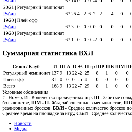
Рубин
67
14
0
0
0
-4
0
0
0
20/21 | Регулярный чемпионат
Рубин
67
25
4
2
6
2
2
4
0
19/20 | Плей-офф
Рубин
67
3
0
0
0
0
0
0
0
19/20 | Регулярный чемпионат
Рубин
67
1
0
0
0
-2
0
0
0
Суммарная статистика ВХЛ
Сезон / Клуб
И
Ш
А
О
+/-
Штр
ШР
ШБ
ШМ
Ш
Регулярный чемпионат
137
9
13
22
-2
25
8
1
0
0
Плей-офф
31
0
0
0
-5
4
0
0
0
0
Всего
168
9
13
22
-7
29
8
1
0
0
Условные обозначения
#
- Номер,
И
- Количество проведенных игр,
Ш
- Забитые голы
большинстве,
ШМ
- Шайбы, заброшенные в меньшинстве,
Ш
реализованных бросков,
БВ/И
- Среднее количество бросков по
Среднее время на площадке за игру,
См/И
- Среднее количество
Новости
Медиа