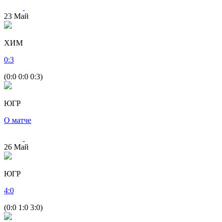
23
Май
ХИМ
0
:
3
(0:0 0:0 0:3)
ЮГР
О матче
26
Май
ЮГР
4
:
0
(0:0 1:0 3:0)