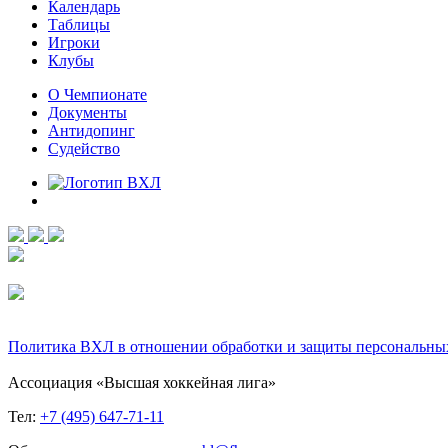
Календарь
Таблицы
Игроки
Клубы
О Чемпионате
Документы
Антидопинг
Судейство
Политика ВХЛ в отношении обработки и защиты персональны
Ассоциация «Высшая хоккейная лига»
Тел:
+7 (495) 647-71-11