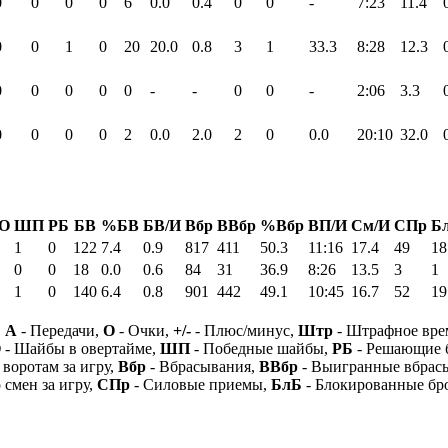
0
0
0
0
6
0.0
0.4
0
0
-
7:23
11.4
0
0
1
0
20
20.0
0.8
3
1
33.3
8:28
12.3
0
0
0
0
0
-
-
0
0
-
2:06
3.3
0
0
0
0
2
0.0
2.0
2
0
0.0
20:10
32.0
О
ШП
РБ
БВ
%БВ
БВ/И
Вбр
ВВбр
%Вбр
ВП/И
См/И
СПр
Б
1
0
122
7.4
0.9
817
411
50.3
11:16
17.4
49
18
0
0
18
0.0
0.6
84
31
36.9
8:26
13.5
3
1
1
0
140
6.4
0.8
901
442
49.1
10:45
16.7
52
19
,
А
- Передачи,
О
- Очки,
+/-
- Плюс/минус,
Штр
- Штрафное вре
О
- Шайбы в овертайме,
ШП
- Победные шайбы,
РБ
- Решающие 
 воротам за игру,
Вбр
- Вбрасывания,
ВВбр
- Выигранные вбрас
 смен за игру,
СПр
- Силовые приемы,
БлБ
- Блокированные бр