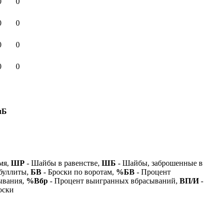
0
0
0
0
0
0
0
0
лБ
мя,
ШР
- Шайбы в равенстве,
ШБ
- Шайбы, заброшенные в
буллиты,
БВ
- Броски по воротам,
%БВ
- Процент
ывания,
%Вбр
- Процент выигранных вбрасываний,
ВП/И
-
оски