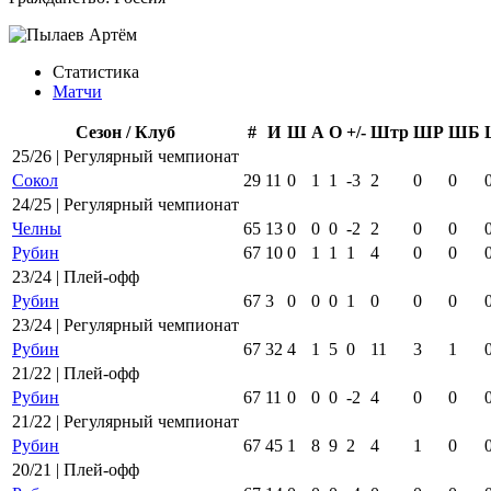
Статистика
Матчи
Сезон / Клуб
#
И
Ш
А
О
+/-
Штр
ШР
ШБ
25/26 | Регулярный чемпионат
Сокол
29
11
0
1
1
-3
2
0
0
24/25 | Регулярный чемпионат
Челны
65
13
0
0
0
-2
2
0
0
Рубин
67
10
0
1
1
1
4
0
0
23/24 | Плей-офф
Рубин
67
3
0
0
0
1
0
0
0
23/24 | Регулярный чемпионат
Рубин
67
32
4
1
5
0
11
3
1
21/22 | Плей-офф
Рубин
67
11
0
0
0
-2
4
0
0
21/22 | Регулярный чемпионат
Рубин
67
45
1
8
9
2
4
1
0
20/21 | Плей-офф