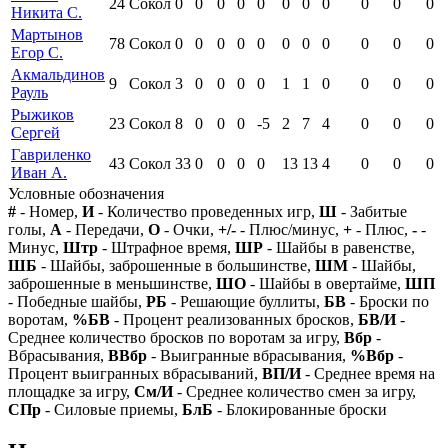
24
Сокол
0
0
0
0
0
0
0
0
0
0
0
Никита С.
Мартынов
78
Сокол
0
0
0
0
0
0
0
0
0
0
0
Егор С.
Акмальдинов
9
Сокол
3
0
0
0
0
1
1
0
0
0
0
Рауль
Рыжиков
23
Сокол
8
0
0
0
-5
2
7
4
0
0
0
Сергей
Гавриленко
43
Сокол
33
0
0
0
0
13
13
4
0
0
0
Иван А.
Условные обозначения
#
- Номер,
И
- Количество проведенных игр,
Ш
- Забитые
голы,
А
- Передачи,
О
- Очки,
+/-
- Плюс/минус,
+
- Плюс,
-
-
Минус,
Штр
- Штрафное время,
ШР
- Шайбы в равенстве,
ШБ
- Шайбы, заброшенные в большинстве,
ШМ
- Шайбы,
заброшенные в меньшинстве,
ШО
- Шайбы в овертайме,
ШП
- Победные шайбы,
РБ
- Решающие буллиты,
БВ
- Броски по
воротам,
%БВ
- Процент реализованных бросков,
БВ/И
-
Среднее количество бросков по воротам за игру,
Вбр
-
Вбрасывания,
ВВбр
- Выигранные вбрасывания,
%Вбр
-
Процент выигранных вбрасываний,
ВП/И
- Среднее время на
площадке за игру,
См/И
- Среднее количество смен за игру,
СПр
- Силовые приемы,
БлБ
- Блокированные броски