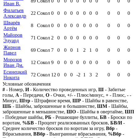
89
Сокол
0
0
0
0
0
0
0
0
0
0
0
Иван В.
Филатьев
22
Сокол
0
0
0
0
0
0
0
0
0
0
0
Александр
Шварёв
8
Сокол
0
0
0
0
0
0
0
0
0
0
0
Артём
Майоров
71
Сокол
2
0
0
0
0
0
0
0
0
0
0
Эдуард
Жирнов
69
Сокол
7
0
0
0
1
2
1
0
0
0
0
Павел
Морозов
12
Сокол
9
0
0
0
0
0
0
0
0
0
0
Иван Дм.
Есинецкий
72
Сокол
12
0
0
0
-2
1
3
2
0
0
0
Никита
Условные обозначения
#
- Номер,
И
- Количество проведенных игр,
Ш
- Забитые
голы,
А
- Передачи,
О
- Очки,
+/-
- Плюс/минус,
+
- Плюс,
-
-
Минус,
Штр
- Штрафное время,
ШР
- Шайбы в равенстве,
ШБ
- Шайбы, заброшенные в большинстве,
ШМ
- Шайбы,
заброшенные в меньшинстве,
ШО
- Шайбы в овертайме,
ШП
- Победные шайбы,
РБ
- Решающие буллиты,
БВ
- Броски по
воротам,
%БВ
- Процент реализованных бросков,
БВ/И
-
Среднее количество бросков по воротам за игру,
Вбр
-
Вбрасывания,
ВВбр
- Выигранные вбрасывания,
%Вбр
-