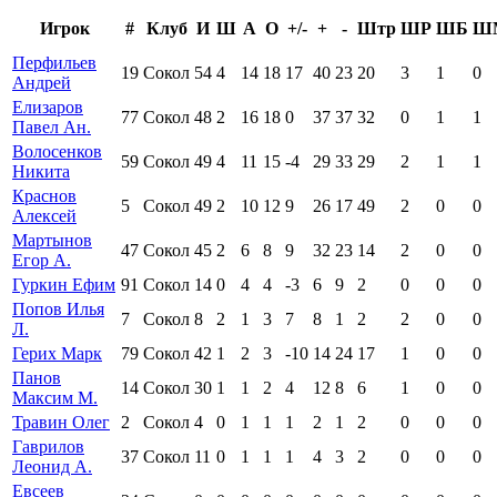
Игрок
#
Клуб
И
Ш
А
О
+/-
+
-
Штр
ШР
ШБ
Ш
Перфильев
19
Сокол
54
4
14
18
17
40
23
20
3
1
0
Андрей
Елизаров
77
Сокол
48
2
16
18
0
37
37
32
0
1
1
Павел Ан.
Волосенков
59
Сокол
49
4
11
15
-4
29
33
29
2
1
1
Никита
Краснов
5
Сокол
49
2
10
12
9
26
17
49
2
0
0
Алексей
Мартынов
47
Сокол
45
2
6
8
9
32
23
14
2
0
0
Егор А.
Гуркин Ефим
91
Сокол
14
0
4
4
-3
6
9
2
0
0
0
Попов Илья
7
Сокол
8
2
1
3
7
8
1
2
2
0
0
Л.
Герих Марк
79
Сокол
42
1
2
3
-10
14
24
17
1
0
0
Панов
14
Сокол
30
1
1
2
4
12
8
6
1
0
0
Максим М.
Травин Олег
2
Сокол
4
0
1
1
1
2
1
2
0
0
0
Гаврилов
37
Сокол
11
0
1
1
1
4
3
2
0
0
0
Леонид А.
Евсеев