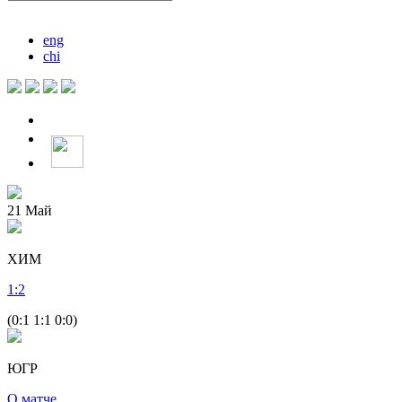
eng
chi
21
Май
ХИМ
1
:
2
(0:1 1:1 0:0)
ЮГР
О матче