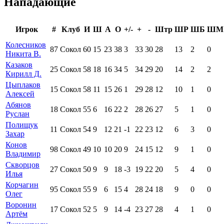
Нападающие
Игрок
#
Клуб
И
Ш
А
О
+/-
+
-
Штр
ШР
ШБ
ШМ
Колесников
87
Сокол
60
15
23
38
3
33
30
28
13
2
0
Никита В.
Казаков
25
Сокол
58
18
16
34
5
34
29
20
14
2
2
Кирилл Д.
Цыплаков
15
Сокол
58
11
15
26
1
29
28
12
10
1
0
Алексей
Абянов
18
Сокол
55
6
16
22
2
28
26
27
5
1
0
Руслан
Полищук
11
Сокол
54
9
12
21
-1
22
23
12
6
3
0
Захар
Конов
98
Сокол
49
10
10
20
9
24
15
12
9
1
0
Владимир
Скворцов
27
Сокол
50
9
9
18
-3
19
22
20
5
4
0
Илья
Корчагин
95
Сокол
55
9
6
15
4
28
24
18
9
0
0
Олег
Воронин
17
Сокол
52
5
9
14
-4
23
27
28
4
1
0
Артём