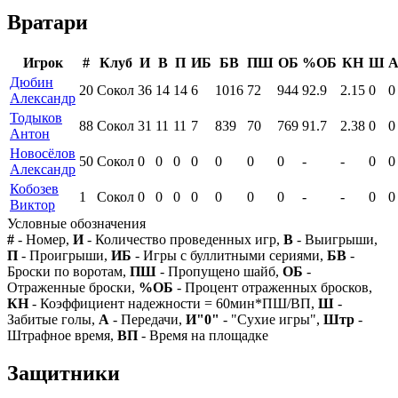
Вратари
Игрок
#
Клуб
И
В
П
ИБ
БВ
ПШ
ОБ
%ОБ
КН
Ш
Дюбин
20
Сокол
36
14
14
6
1016
72
944
92.9
2.15
0
0
Александр
Тодыков
88
Сокол
31
11
11
7
839
70
769
91.7
2.38
0
0
Антон
Новосёлов
50
Сокол
0
0
0
0
0
0
0
-
-
0
0
Александр
Кобозев
1
Сокол
0
0
0
0
0
0
0
-
-
0
0
Виктор
Условные обозначения
#
- Номер,
И
- Количество проведенных игр,
В
- Выигрыши,
П
- Проигрыши,
ИБ
- Игры с буллитными сериями,
БВ
-
Броски по воротам,
ПШ
- Пропущено шайб,
ОБ
-
Отраженные броски,
%ОБ
- Процент отраженных бросков,
КН
- Коэффициент надежности = 60мин*ПШ/ВП,
Ш
-
Забитые голы,
А
- Передачи,
И"0"
- "Сухие игры",
Штр
-
Штрафное время,
ВП
- Время на площадке
Защитники