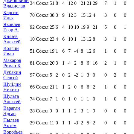
Джиошвили
34
Сокол
51
8
4
12
0
21
21
29
7
1
0
Владислав
Каргин
70
Сокол
38
3
9
12
3
15
12
4
3
0
0
Илья
Яковлев
92
Сокол
25
6
4
10
10
19
9
21
5
0
1
Егор А.
Князев
10
Сокол
23
4
6
10
1
13
12
8
3
1
0
Алексей
Волгин
51
Сокол
19
1
6
7
-4
8
12
6
1
0
0
Иван
Макаров
81
Сокол
20
3
1
4
2
8
6
16
2
1
0
Роман Б.
Дубакин
97
Сокол
5
2
0
2
-2
1
3
0
0
2
0
Сергей
Шуйдин
66
Сокол
21
1
1
2
0
6
6
2
1
0
0
Никита
Шульга
74
Сокол
7
1
0
1
0
1
1
0
1
0
0
Алексей
Варагян
28
Сокол
9
0
1
1
2
3
1
9
0
0
0
Эдгар
Пылаев
29
Сокол
11
0
1
1
-3
2
5
2
0
0
0
Артём
Воробьёв