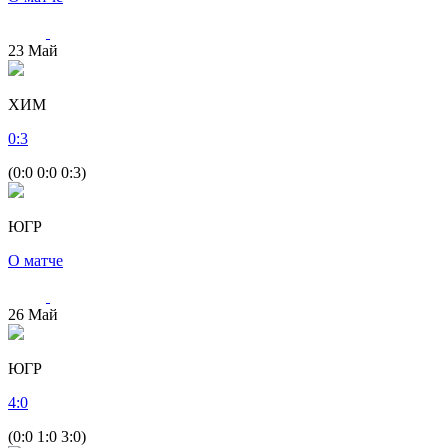
23
Май
ХИМ
0
:
3
(0:0 0:0 0:3)
ЮГР
О матче
26
Май
ЮГР
4
:
0
(0:0 1:0 3:0)