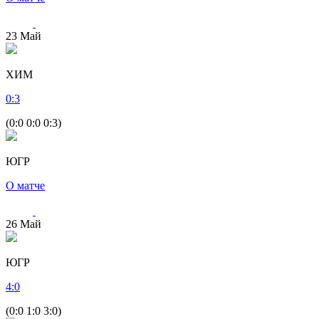
23
Май
ХИМ
0
:
3
(0:0 0:0 0:3)
ЮГР
О матче
26
Май
ЮГР
4
:
0
(0:0 1:0 3:0)