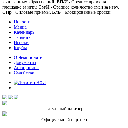
выигранных вбрасываний,
ВП/И
- Среднее время на
площадке за игру,
См/И
- Среднее количество смен за игру,
СПр
- Силовые приемы,
БлБ
- Блокированные броски
Новости
Медиа
Календарь
Таблицы
Игроки
Клубы
О Чемпионате
Документы
Антидопинг
Судейство
Титульный партнер
Официальный партнер