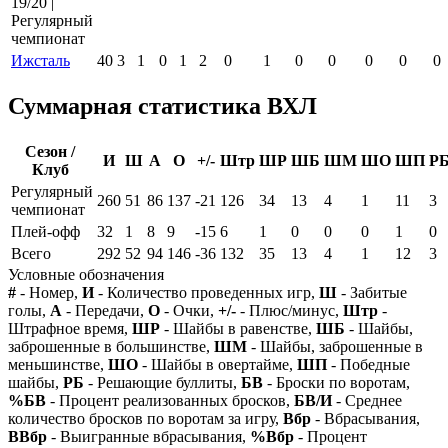
19/20 |
Регулярный
чемпионат
Ижсталь
40
3
1
0
1
2
0
1
0
0
0
0
0
Суммарная статистика ВХЛ
Сезон /
И
Ш
А
О
+/-
Штр
ШР
ШБ
ШМ
ШО
ШП
Р
Клуб
Регулярный
260
51
86
137
-21
126
34
13
4
1
11
3
чемпионат
Плей-офф
32
1
8
9
-15
6
1
0
0
0
1
0
Всего
292
52
94
146
-36
132
35
13
4
1
12
3
Условные обозначения
#
- Номер,
И
- Количество проведенных игр,
Ш
- Забитые
голы,
А
- Передачи,
О
- Очки,
+/-
- Плюс/минус,
Штр
-
Штрафное время,
ШР
- Шайбы в равенстве,
ШБ
- Шайбы,
заброшенные в большинстве,
ШМ
- Шайбы, заброшенные в
меньшинстве,
ШО
- Шайбы в овертайме,
ШП
- Победные
шайбы,
РБ
- Решающие буллиты,
БВ
- Броски по воротам,
%БВ
- Процент реализованных бросков,
БВ/И
- Среднее
количество бросков по воротам за игру,
Вбр
- Вбрасывания,
ВВбр
- Выигранные вбрасывания,
%Вбр
- Процент