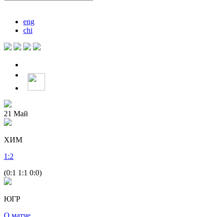
eng
chi
21
Май
ХИМ
1
:
2
(0:1 1:1 0:0)
ЮГР
О матче