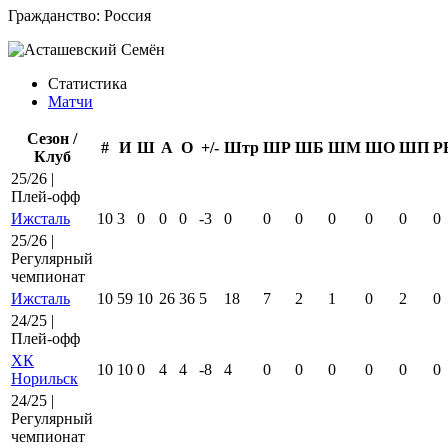
Гражданство:
Россия
Статистика
Матчи
Сезон /
#
И
Ш
А
О
+/-
Штр
ШР
ШБ
ШМ
ШО
ШП
Р
Клуб
25/26 |
Плей-офф
Ижсталь
10
3
0
0
0
-3
0
0
0
0
0
0
0
25/26 |
Регулярный
чемпионат
Ижсталь
10
59
10
26
36
5
18
7
2
1
0
2
0
24/25 |
Плей-офф
ХК
10
10
0
4
4
-8
4
0
0
0
0
0
0
Норильск
24/25 |
Регулярный
чемпионат