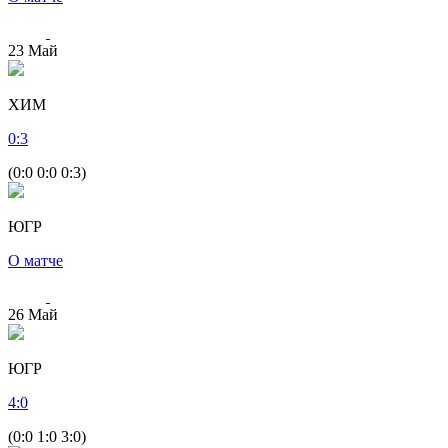
23
Май
ХИМ
0
:
3
(0:0 0:0 0:3)
ЮГР
О матче
26
Май
ЮГР
4
:
0
(0:0 1:0 3:0)