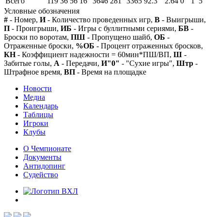
Всего
119
36
56
16
3646
281
3365
92.3
2.64
0
1
5
Условные обозначения
#
- Номер,
И
- Количество проведенных игр,
В
- Выигрыши,
П
- Проигрыши,
ИБ
- Игры с буллитными сериями,
БВ
-
Броски по воротам,
ПШ
- Пропущено шайб,
ОБ
-
Отраженные броски,
%ОБ
- Процент отраженных бросков,
КН
- Коэффициент надежности = 60мин*ПШ/ВП,
Ш
-
Забитые голы,
А
- Передачи,
И"0"
- "Сухие игры",
Штр
-
Штрафное время,
ВП
- Время на площадке
Новости
Медиа
Календарь
Таблицы
Игроки
Клубы
О Чемпионате
Документы
Антидопинг
Судейство