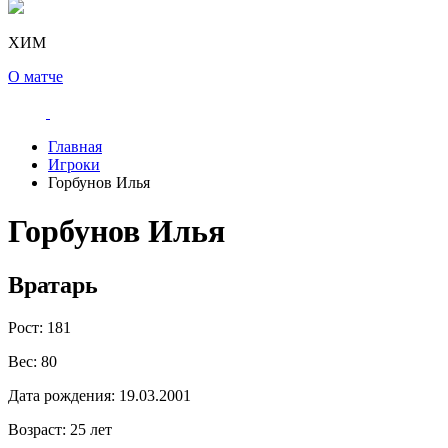
ХИМ
О матче
Главная
Игроки
Горбунов Илья
Горбунов Илья
Вратарь
Рост:
181
Вес:
80
Дата рождения:
19.03.2001
Возраст:
25 лет