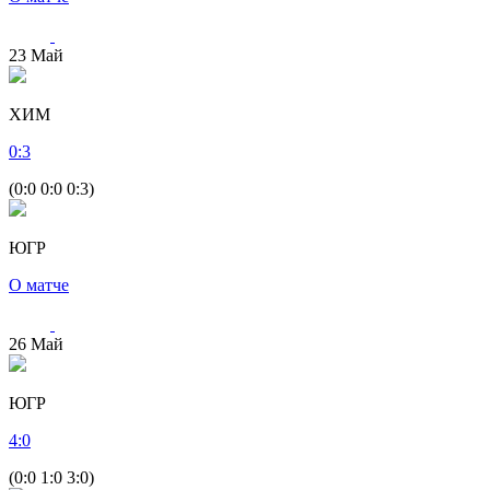
23
Май
ХИМ
0
:
3
(0:0 0:0 0:3)
ЮГР
О матче
26
Май
ЮГР
4
:
0
(0:0 1:0 3:0)