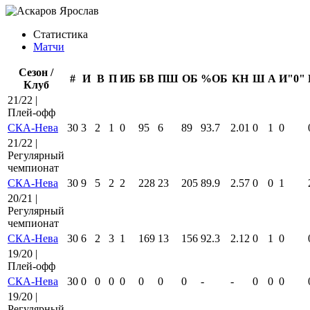
Статистика
Матчи
Сезон /
#
И
В
П
ИБ
БВ
ПШ
ОБ
%ОБ
КН
Ш
А
И"0"
Клуб
21/22 |
Плей-офф
СКА-Нева
30
3
2
1
0
95
6
89
93.7
2.01
0
1
0
21/22 |
Регулярный
чемпионат
СКА-Нева
30
9
5
2
2
228
23
205
89.9
2.57
0
0
1
20/21 |
Регулярный
чемпионат
СКА-Нева
30
6
2
3
1
169
13
156
92.3
2.12
0
1
0
19/20 |
Плей-офф
СКА-Нева
30
0
0
0
0
0
0
0
-
-
0
0
0
19/20 |
Регулярный