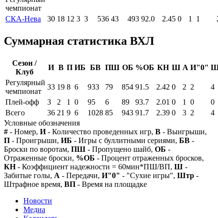
чемпионат
СКА-Нева
30
18
12
3
3
536
43
493
92.0
2.45
0
1
1
Суммарная статистика ВХЛ
Сезон /
И
В
П
ИБ
БВ
ПШ
ОБ
%ОБ
КН
Ш
А
И"0"
Ш
Клуб
Регулярный
33
19
8
6
933
79
854
91.5
2.42
0
2
2
4
чемпионат
Плей-офф
3
2
1
0
95
6
89
93.7
2.01
0
1
0
0
Всего
36
21
9
6
1028
85
943
91.7
2.39
0
3
2
4
Условные обозначения
#
- Номер,
И
- Количество проведенных игр,
В
- Выигрыши,
П
- Проигрыши,
ИБ
- Игры с буллитными сериями,
БВ
-
Броски по воротам,
ПШ
- Пропущено шайб,
ОБ
-
Отраженные броски,
%ОБ
- Процент отраженных бросков,
КН
- Коэффициент надежности = 60мин*ПШ/ВП,
Ш
-
Забитые голы,
А
- Передачи,
И"0"
- "Сухие игры",
Штр
-
Штрафное время,
ВП
- Время на площадке
Новости
Медиа