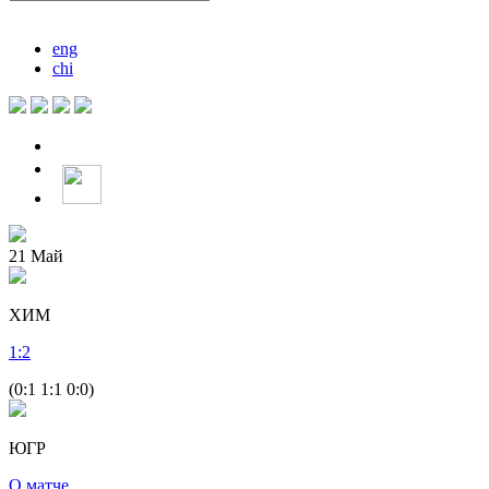
eng
chi
21
Май
ХИМ
1
:
2
(0:1 1:1 0:0)
ЮГР
О матче