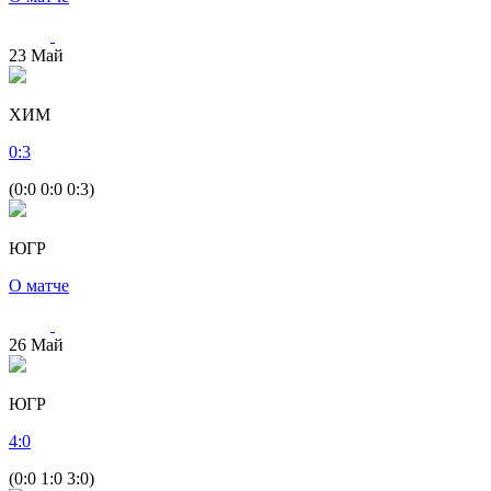
23
Май
ХИМ
0
:
3
(0:0 0:0 0:3)
ЮГР
О матче
26
Май
ЮГР
4
:
0
(0:0 1:0 3:0)