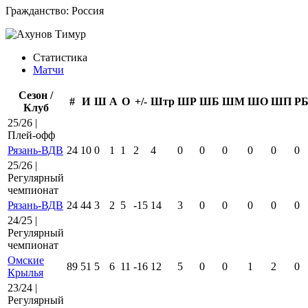
Гражданство:
Россия
Статистика
Матчи
Сезон /
#
И
Ш
А
О
+/-
Штр
ШР
ШБ
ШМ
ШО
ШП
Р
Клуб
25/26 |
Плей-офф
Рязань-ВДВ
24
10
0
1
1
2
4
0
0
0
0
0
0
25/26 |
Регулярный
чемпионат
Рязань-ВДВ
24
44
3
2
5
-15
14
3
0
0
0
0
0
24/25 |
Регулярный
чемпионат
Омские
89
51
5
6
11
-16
12
5
0
0
1
2
0
Крылья
23/24 |
Регулярный