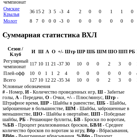
чемпионат
Омские
36
15
2
3
5
-3
4
2
0
0
1
1
0
Крылья
Молот
8
7
0
0
0
-3
0
0
0
0
0
0
0
Суммарная статистика ВХЛ
Сезон /
И
Ш
А
О
+/-
Штр
ШР
ШБ
ШМ
ШО
ШП
РБ
Клуб
Регулярный
117
10
11
21
-37
30
10
0
0
2
3
0
чемпионат
Плей-офф
10
0
1
1
2
4
0
0
0
0
0
0
Всего
127
10
12
22
-35
34
10
0
0
2
3
0
Условные обозначения
#
- Номер,
И
- Количество проведенных игр,
Ш
- Забитые
голы,
А
- Передачи,
О
- Очки,
+/-
- Плюс/минус,
Штр
-
Штрафное время,
ШР
- Шайбы в равенстве,
ШБ
- Шайбы,
заброшенные в большинстве,
ШМ
- Шайбы, заброшенные в
меньшинстве,
ШО
- Шайбы в овертайме,
ШП
- Победные
шайбы,
РБ
- Решающие буллиты,
БВ
- Броски по воротам,
%БВ
- Процент реализованных бросков,
БВ/И
- Среднее
количество бросков по воротам за игру,
Вбр
- Вбрасывания,
ВВбр
- Выигранные вбрасывания,
%Вбр
- Процент