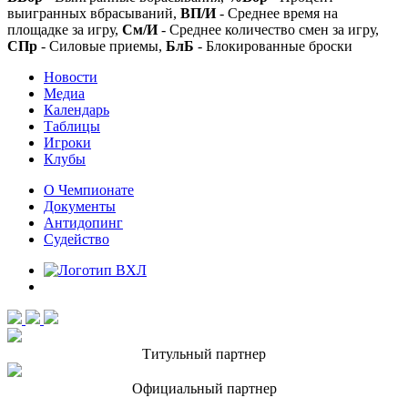
выигранных вбрасываний,
ВП/И
- Среднее время на
площадке за игру,
См/И
- Среднее количество смен за игру,
СПр
- Силовые приемы,
БлБ
- Блокированные броски
Новости
Медиа
Календарь
Таблицы
Игроки
Клубы
О Чемпионате
Документы
Антидопинг
Судейство
Титульный партнер
Официальный партнер