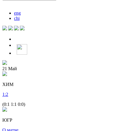
eng
chi
21
Май
ХИМ
1
:
2
(0:1 1:1 0:0)
ЮГР
О матче