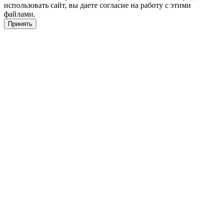
использовать сайт, вы даете согласие на работу с этими
файлами.
Принять