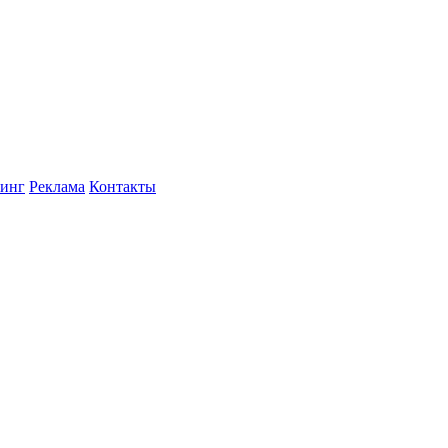
инг
Реклама
Контакты