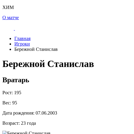
ХИМ
О матче
Главная
Игроки
Бережной Станислав
Бережной Станислав
Вратарь
Рост:
195
Вес:
95
Дата рождения:
07.06.2003
Возраст:
23 года