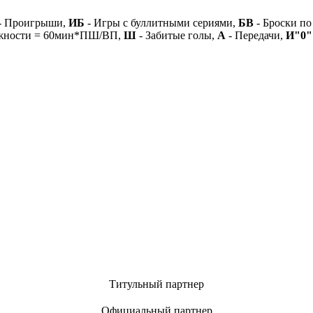
- Проигрыши,
ИБ
- Игры с буллитными сериями,
БВ
- Броски по
ежности = 60мин*ПШ/ВП,
Ш
- Забитые голы,
А
- Передачи,
И"0"
Титульный партнер
Официальный партнер