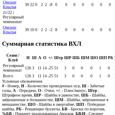
Омские
39
22
0
2
2
-8
0
0
0
0
0
0
0
Крылья
21/22 |
Регулярный
чемпионат
Омские
39
10
0
2
2
-2
8
0
0
0
0
0
0
Крылья
Суммарная статистика ВХЛ
Сезон /
И
Ш
А
О
+/-
Штр
ШР
ШБ
ШМ
ШО
ШП
РБ
Клуб
Регулярный
126
3
11
14
-25
51
3
0
0
0
1
0
чемпионат
Всего
126
3
11
14
-25
51
3
0
0
0
1
0
Условные обозначения
#
- Номер,
И
- Количество проведенных игр,
Ш
- Забитые
голы,
А
- Передачи,
О
- Очки,
+/-
- Плюс/минус,
Штр
-
Штрафное время,
ШР
- Шайбы в равенстве,
ШБ
- Шайбы,
заброшенные в большинстве,
ШМ
- Шайбы, заброшенные в
меньшинстве,
ШО
- Шайбы в овертайме,
ШП
- Победные
шайбы,
РБ
- Решающие буллиты,
БВ
- Броски по воротам,
%БВ
- Процент реализованных бросков,
БВ/И
- Среднее