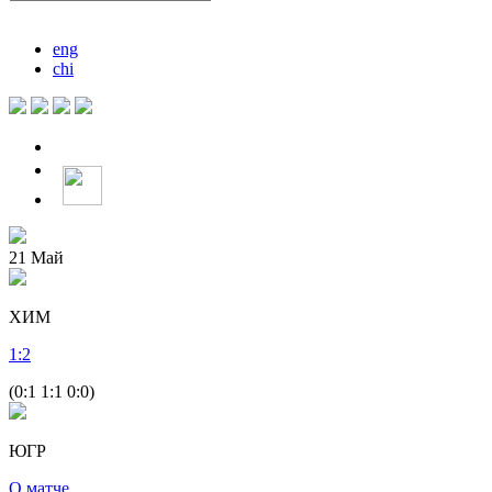
eng
chi
21
Май
ХИМ
1
:
2
(0:1 1:1 0:0)
ЮГР
О матче