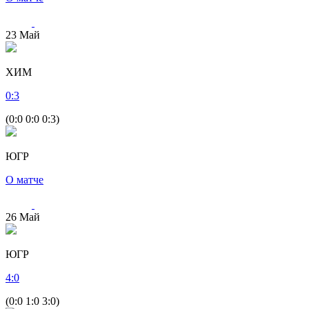
23
Май
ХИМ
0
:
3
(0:0 0:0 0:3)
ЮГР
О матче
26
Май
ЮГР
4
:
0
(0:0 1:0 3:0)