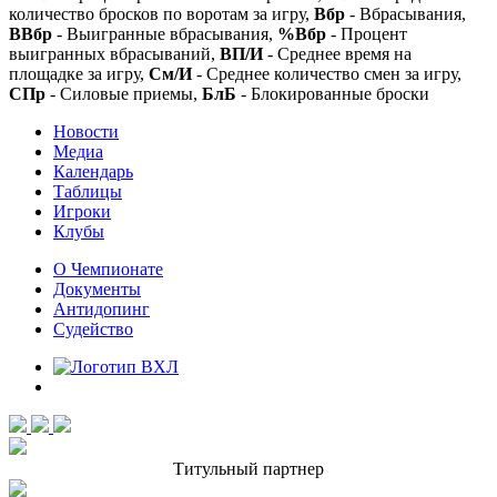
количество бросков по воротам за игру,
Вбр
- Вбрасывания,
ВВбр
- Выигранные вбрасывания,
%Вбр
- Процент
выигранных вбрасываний,
ВП/И
- Среднее время на
площадке за игру,
См/И
- Среднее количество смен за игру,
СПр
- Силовые приемы,
БлБ
- Блокированные броски
Новости
Медиа
Календарь
Таблицы
Игроки
Клубы
О Чемпионате
Документы
Антидопинг
Судейство
Титульный партнер