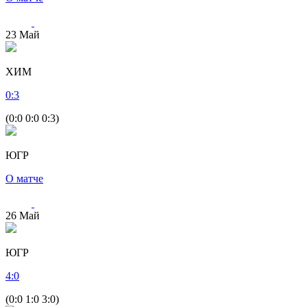
23
Май
ХИМ
0
:
3
(0:0 0:0 0:3)
ЮГР
О матче
26
Май
ЮГР
4
:
0
(0:0 1:0 3:0)