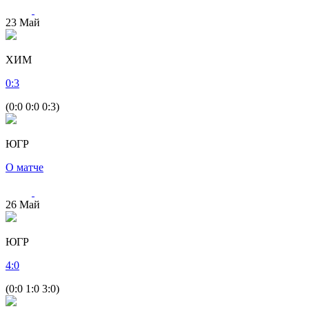
23
Май
ХИМ
0
:
3
(0:0 0:0 0:3)
ЮГР
О матче
26
Май
ЮГР
4
:
0
(0:0 1:0 3:0)