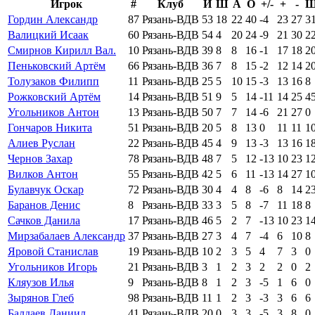
Игрок
#
Клуб
И
Ш
А
О
+/-
+
-
Ш
Гордин Александр
87
Рязань-ВДВ
53
18
22
40
-4
23
27
3
Валицкий Исаак
60
Рязань-ВДВ
54
4
20
24
-9
21
30
2
Смирнов Кирилл Вал.
10
Рязань-ВДВ
39
8
8
16
-1
17
18
2
Пеньковский Артём
66
Рязань-ВДВ
36
7
8
15
-2
12
14
2
Толузаков Филипп
11
Рязань-ВДВ
25
5
10
15
-3
13
16
8
Рожковский Артём
14
Рязань-ВДВ
51
9
5
14
-11
14
25
4
Угольников Антон
13
Рязань-ВДВ
50
7
7
14
-6
21
27
0
Гончаров Никита
51
Рязань-ВДВ
20
5
8
13
0
11
11
1
Алиев Руслан
22
Рязань-ВДВ
45
4
9
13
-3
13
16
1
Чернов Захар
78
Рязань-ВДВ
48
7
5
12
-13
10
23
1
Вилков Антон
55
Рязань-ВДВ
42
5
6
11
-13
14
27
1
Булавчук Оскар
72
Рязань-ВДВ
30
4
4
8
-6
8
14
2
Баранов Денис
8
Рязань-ВДВ
33
3
5
8
-7
11
18
8
Сачков Данила
17
Рязань-ВДВ
46
5
2
7
-13
10
23
1
Мирзабалаев Александр
37
Рязань-ВДВ
27
3
4
7
-4
6
10
8
Яровой Станислав
19
Рязань-ВДВ
10
2
3
5
4
7
3
0
Угольников Игорь
21
Рязань-ВДВ
3
1
2
3
2
2
0
2
Кляузов Илья
9
Рязань-ВДВ
8
1
2
3
-5
1
6
0
Зырянов Глеб
98
Рязань-ВДВ
11
1
2
3
-3
3
6
6
Балдаев Даниил
41
Рязань-ВДВ
20
0
3
3
-5
3
8
0