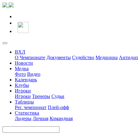
ВХЛ
О Чемпионате
Документы
Судейство
Медицина
Антидоп
Новости
Медиа
Фото
Видео
Календарь
Клубы
Игроки
Игроки
Тренеры
Судьи
Таблицы
Рег. чемпионат
Плей-офф
Статистика
Лидеры
Личная
Командная