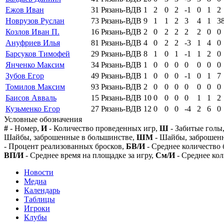
Ежов Иван
31
Рязань-ВДВ
1
2
0
2
-1
0
1
2
Новрузов Руслан
73
Рязань-ВДВ
9
1
1
2
3
4
1
3
Козлов Иван П.
16
Рязань-ВДВ
2
0
2
2
2
2
0
0
Ануфриев Илья
81
Рязань-ВДВ
4
0
2
2
-3
1
4
0
Барсуков Тимофей
29
Рязань-ВДВ
8
1
0
1
-1
1
2
0
Янченко Максим
34
Рязань-ВДВ
1
0
0
0
0
0
0
0
Зубов Егор
49
Рязань-ВДВ
1
0
0
0
-1
0
1
7
Томилов Максим
93
Рязань-ВДВ
2
0
0
0
0
0
0
0
Баисов Авваль
15
Рязань-ВДВ
10
0
0
0
0
1
1
2
Кузьменко Егор
27
Рязань-ВДВ
12
0
0
0
-4
2
6
0
Условные обозначения
#
- Номер,
И
- Количество проведенных игр,
Ш
- Забитые голы
Шайбы, заброшенные в большинстве,
ШМ
- Шайбы, заброшен
- Процент реализованных бросков,
БВ/И
- Среднее количество 
ВП/И
- Среднее время на площадке за игру,
См/И
- Среднее кол
Новости
Медиа
Календарь
Таблицы
Игроки
Клубы