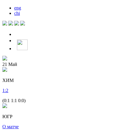
eng
chi
21
Май
ХИМ
1
:
2
(0:1 1:1 0:0)
ЮГР
О матче