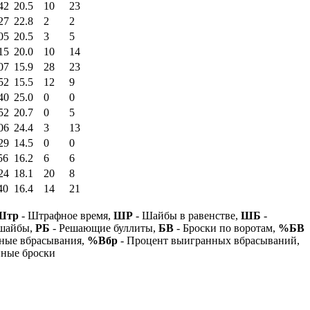
42
20.5
10
23
27
22.8
2
2
05
20.5
3
5
15
20.0
10
14
07
15.9
28
23
52
15.5
12
9
40
25.0
0
0
52
20.7
0
5
06
24.4
3
13
29
14.5
0
0
56
16.2
6
6
24
18.1
20
8
40
16.4
14
21
Штр
- Штрафное время,
ШР
- Шайбы в равенстве,
ШБ
-
 шайбы,
РБ
- Решающие буллиты,
БВ
- Броски по воротам,
%БВ
ные вбрасывания,
%Вбр
- Процент выигранных вбрасываний,
нные броски