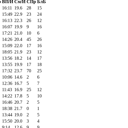
р
ВП/И
См/И
СПр
БлБ
16:11
19.6
28
15
15:49
22.9
23
24
16:13
22.3
26
12
16:07
19.9
9
16
17:21
21.0
10
6
14:26
20.4
45
26
15:09
22.0
17
16
18:05
21.9
23
12
13:56
18.2
14
17
13:55
19.9
17
18
17:32
23.7
70
25
10:06
14.6
2
6
12:36
16.7
5
7
11:43
16.9
25
12
14:22
17.8
5
10
16:46
20.7
2
5
18:38
21.7
0
1
13:44
19.0
2
5
15:50
20.0
3
4
9:14
12.6
9
9