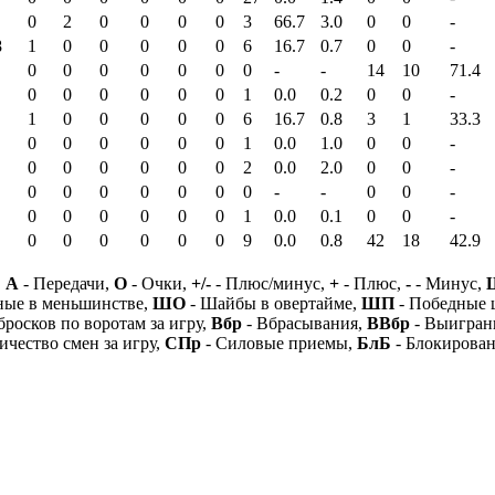
0
2
0
0
0
0
3
66.7
3.0
0
0
-
8
1
0
0
0
0
0
6
16.7
0.7
0
0
-
0
0
0
0
0
0
0
-
-
14
10
71.4
0
0
0
0
0
0
1
0.0
0.2
0
0
-
1
0
0
0
0
0
6
16.7
0.8
3
1
33.3
0
0
0
0
0
0
1
0.0
1.0
0
0
-
0
0
0
0
0
0
2
0.0
2.0
0
0
-
0
0
0
0
0
0
0
-
-
0
0
-
0
0
0
0
0
0
1
0.0
0.1
0
0
-
0
0
0
0
0
0
9
0.0
0.8
42
18
42.9
,
А
- Передачи,
О
- Очки,
+/-
- Плюс/минус,
+
- Плюс,
-
- Минус,
ные в меньшинстве,
ШО
- Шайбы в овертайме,
ШП
- Победные
бросков по воротам за игру,
Вбр
- Вбрасывания,
ВВбр
- Выигран
ичество смен за игру,
СПр
- Силовые приемы,
БлБ
- Блокирова