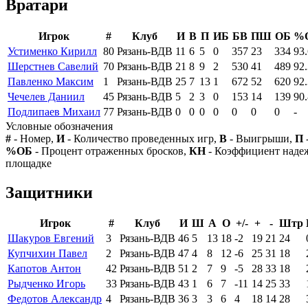
Вратари
Игрок
#
Клуб
И
В
П
ИБ
БВ
ПШ
ОБ
%
Устименко Кирилл
80
Рязань-ВДВ
11
6
5
0
357
23
334
93.
Шерстнев Савелий
70
Рязань-ВДВ
21
8
9
2
530
41
489
92.
Павленко Максим
1
Рязань-ВДВ
25
7
13
1
672
52
620
92.
Чечелев Даниил
45
Рязань-ВДВ
5
2
3
0
153
14
139
90.
Подлипаев Михаил
77
Рязань-ВДВ
0
0
0
0
0
0
0
-
Условные обозначения
#
- Номер,
И
- Количество проведенных игр,
В
- Выигрыши,
П
%ОБ
- Процент отраженных бросков,
КН
- Коэффициент над
площадке
Защитники
Игрок
#
Клуб
И
Ш
А
О
+/-
+
-
Штр
Шакуров Евгений
3
Рязань-ВДВ
46
5
13
18
-2
19
21
24
Купчихин Павел
2
Рязань-ВДВ
47
4
8
12
-6
25
31
18
Капотов Антон
42
Рязань-ВДВ
51
2
7
9
-5
28
33
18
Рыдченко Игорь
33
Рязань-ВДВ
43
1
6
7
-11
14
25
33
Федотов Александр
4
Рязань-ВДВ
36
3
3
6
4
18
14
28