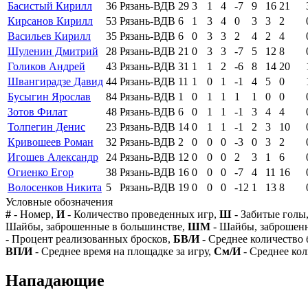
Басистый Кирилл
36
Рязань-ВДВ
29
3
1
4
-7
9
16
21
Кирсанов Кирилл
53
Рязань-ВДВ
6
1
3
4
0
3
3
2
Васильев Кирилл
35
Рязань-ВДВ
6
0
3
3
2
4
2
4
Шуленин Дмитрий
28
Рязань-ВДВ
21
0
3
3
-7
5
12
8
Голиков Андрей
43
Рязань-ВДВ
31
1
1
2
-6
8
14
20
Швангирадзе Давид
44
Рязань-ВДВ
11
1
0
1
-1
4
5
0
Бусыгин Ярослав
84
Рязань-ВДВ
1
0
1
1
1
1
0
0
Зотов Филат
48
Рязань-ВДВ
6
0
1
1
-1
3
4
4
Толпегин Денис
23
Рязань-ВДВ
14
0
1
1
-1
2
3
10
Кривошеев Роман
32
Рязань-ВДВ
2
0
0
0
-3
0
3
2
Игошев Александр
24
Рязань-ВДВ
12
0
0
0
2
3
1
6
Огиенко Егор
38
Рязань-ВДВ
16
0
0
0
-7
4
11
16
Волосенков Никита
5
Рязань-ВДВ
19
0
0
0
-12
1
13
8
Условные обозначения
#
- Номер,
И
- Количество проведенных игр,
Ш
- Забитые голы
Шайбы, заброшенные в большинстве,
ШМ
- Шайбы, заброшен
- Процент реализованных бросков,
БВ/И
- Среднее количество 
ВП/И
- Среднее время на площадке за игру,
См/И
- Среднее кол
Нападающие