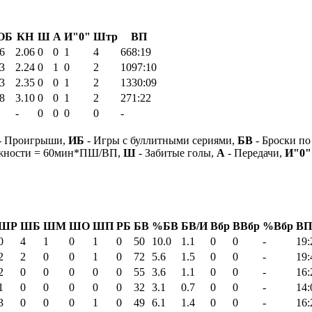
ОБ
КН
Ш
А
И"0"
Штр
ВП
6
2.06
0
0
1
4
668:19
3
2.24
0
1
0
2
1097:10
3
2.35
0
0
1
2
1330:09
8
3.10
0
0
1
2
271:22
-
0
0
0
0
-
- Проигрыши,
ИБ
- Игры с буллитными сериями,
БВ
- Броски по
ежности = 60мин*ПШ/ВП,
Ш
- Забитые голы,
А
- Передачи,
И"0"
ШР
ШБ
ШМ
ШО
ШП
РБ
БВ
%БВ
БВ/И
Вбр
ВВбр
%Вбр
ВП
0
4
1
0
1
0
50
10.0
1.1
0
0
-
19:
2
2
0
0
1
0
72
5.6
1.5
0
0
-
19:
2
0
0
0
0
0
55
3.6
1.1
0
0
-
16:
1
0
0
0
0
0
32
3.1
0.7
0
0
-
14:
3
0
0
0
1
0
49
6.1
1.4
0
0
-
16: