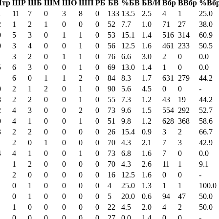
тр
ШР
ШБ
ШМ
ШО
ШП
РБ
БВ
%БВ
БВ/И
Вбр
ВВбр
%Вб
1
11
7
0
3
8
0
133
13.5
2.5
4
1
25.0
2
1
2
1
0
0
0
52
7.7
1.0
71
27
38.0
0
5
3
0
1
1
0
53
15.1
1.4
516
314
60.9
0
3
4
0
0
1
0
56
12.5
1.6
461
233
50.5
3
2
0
1
1
0
76
6.6
3.0
2
0
0.0
5
6
3
0
0
1
0
69
13.0
1.4
1
0
0.0
6
0
1
1
2
0
84
8.3
1.7
631
279
44.2
0
2
1
2
0
1
0
90
5.6
4.5
0
0
-
8
2
2
0
0
1
0
55
7.3
1.2
43
19
44.2
2
4
3
0
0
2
0
73
9.6
1.5
554
292
52.7
0
4
1
0
0
1
0
51
9.8
1.2
628
368
58.6
3
2
2
0
0
0
0
26
15.4
0.9
3
2
66.7
2
0
1
0
0
0
70
4.3
2.1
7
3
42.9
4
4
1
0
0
1
0
73
6.8
1.6
7
0
0.0
1
2
0
0
0
0
70
4.3
2.6
11
1
9.1
2
0
0
0
0
0
16
12.5
1.6
0
0
-
0
1
0
0
0
0
4
25.0
1.3
1
1
100.0
0
1
0
0
0
0
5
20.0
0.6
94
47
50.0
1
0
0
0
0
0
22
4.5
2.0
4
2
50.0
0
0
0
0
0
0
27
0.0
1.4
0
0
-