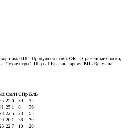
 воротам,
ПШ
- Пропущено шайб,
ОБ
- Отраженные броски,
- "Сухие игры",
Штр
- Штрафное время,
ВП
- Время на
/И
См/И
СПр
БлБ
25
25.6
39
35
41
25.1
8
36
28
22.5
23
55
09
20.1
38
30
26
22.7
18
20