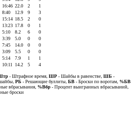
16:46
22.0
2
1
8:40
12.9
9
3
15:14
18.5
2
0
13:23
17.8
0
1
5:10
8.2
6
0
3:39
5.0
0
0
7:45
14.0
0
0
3:09
5.5
0
0
5:14
7.9
1
1
10:11
14.2
5
4
Штр
- Штрафное время,
ШР
- Шайбы в равенстве,
ШБ
-
 шайбы,
РБ
- Решающие буллиты,
БВ
- Броски по воротам,
%БВ
ные вбрасывания,
%Вбр
- Процент выигранных вбрасываний,
нные броски