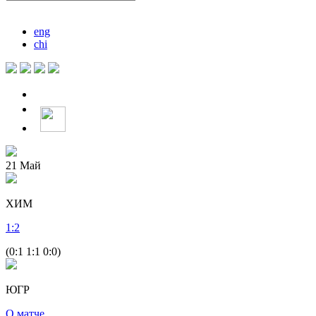
eng
chi
21
Май
ХИМ
1
:
2
(0:1 1:1 0:0)
ЮГР
О матче