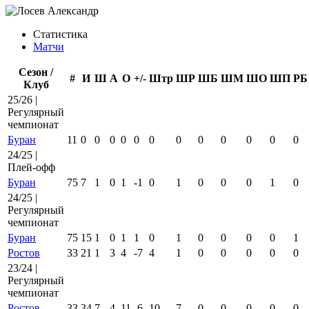
Статистика
Матчи
Сезон /
#
И
Ш
А
О
+/-
Штр
ШР
ШБ
ШМ
ШО
ШП
РБ
Клуб
25/26 |
Регулярный
чемпионат
Буран
11
0
0
0
0
0
0
0
0
0
0
0
0
24/25 |
Плей-офф
Буран
75
7
1
0
1
-1
0
1
0
0
0
1
0
24/25 |
Регулярный
чемпионат
Буран
75
15
1
0
1
1
0
1
0
0
0
0
1
Ростов
33
21
1
3
4
-7
4
1
0
0
0
0
0
23/24 |
Регулярный
чемпионат
Ростов
33
34
7
4
11
-6
10
7
0
0
0
0
0