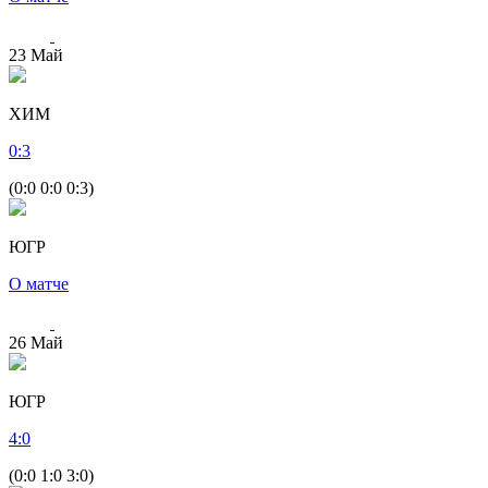
23
Май
ХИМ
0
:
3
(0:0 0:0 0:3)
ЮГР
О матче
26
Май
ЮГР
4
:
0
(0:0 1:0 3:0)