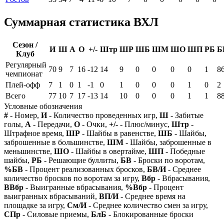
Суммарная статистика ВХЛ
Сезон /
И
Ш
А
О
+/-
Штр
ШР
ШБ
ШМ
ШО
ШП
РБ
Б
Клуб
Регулярный
70
9
7
16
-12
14
9
0
0
0
0
1
8
чемпионат
Плей-офф
7
1
0
1
-1
0
1
0
0
0
1
0
2
Всего
77
10
7
17
-13
14
10
0
0
0
1
1
8
Условные обозначения
#
- Номер,
И
- Количество проведенных игр,
Ш
- Забитые
голы,
А
- Передачи,
О
- Очки,
+/-
- Плюс/минус,
Штр
-
Штрафное время,
ШР
- Шайбы в равенстве,
ШБ
- Шайбы,
заброшенные в большинстве,
ШМ
- Шайбы, заброшенные в
меньшинстве,
ШО
- Шайбы в овертайме,
ШП
- Победные
шайбы,
РБ
- Решающие буллиты,
БВ
- Броски по воротам,
%БВ
- Процент реализованных бросков,
БВ/И
- Среднее
количество бросков по воротам за игру,
Вбр
- Вбрасывания,
ВВбр
- Выигранные вбрасывания,
%Вбр
- Процент
выигранных вбрасываний,
ВП/И
- Среднее время на
площадке за игру,
См/И
- Среднее количество смен за игру,
СПр
- Силовые приемы,
БлБ
- Блокированные броски