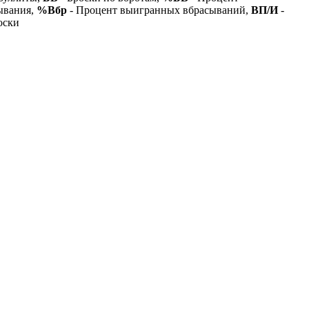
ывания,
%Вбр
- Процент выигранных вбрасываний,
ВП/И
-
оски