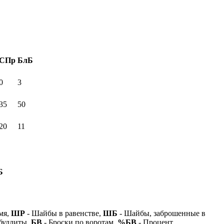
СПр
БлБ
0
3
35
50
20
11
Б
мя,
ШР
- Шайбы в равенстве,
ШБ
- Шайбы, заброшенные в
буллиты,
БВ
- Броски по воротам,
%БВ
- Процент