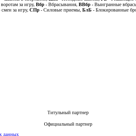
 воротам за игру,
Вбр
- Вбрасывания,
ВВбр
- Выигранные вбрас
 смен за игру,
СПр
- Силовые приемы,
БлБ
- Блокированные бр
Титульный партнер
Официальный партнер
х данных