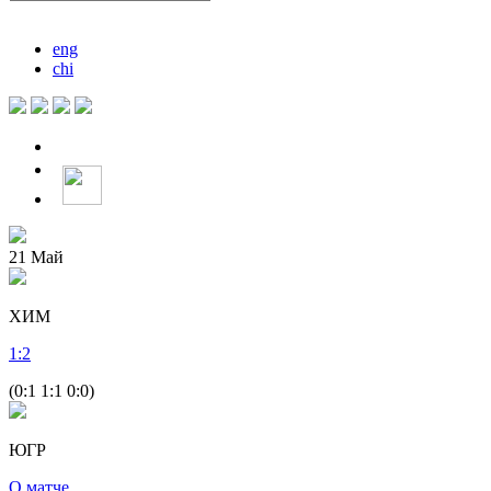
eng
chi
21
Май
ХИМ
1
:
2
(0:1 1:1 0:0)
ЮГР
О матче