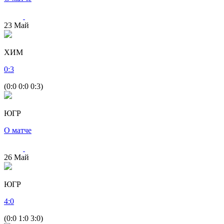
23
Май
ХИМ
0
:
3
(0:0 0:0 0:3)
ЮГР
О матче
26
Май
ЮГР
4
:
0
(0:0 1:0 3:0)