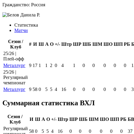
Гражданство:
Россия
Статистика
Матчи
Сезон /
#
И
Ш
А
О
+/-
Штр
ШР
ШБ
ШМ
ШО
ШП
РБ
Клуб
25/26 |
Плей-офф
Металлург
9
17
1
1
2
0
4
1
0
0
0
0
0
1
25/26 |
Регулярный
чемпионат
Металлург
9
58
0
5
5
4
16
0
0
0
0
0
0
3
Суммарная статистика ВХЛ
Сезон /
И
Ш
А
О
+/-
Штр
ШР
ШБ
ШМ
ШО
ШП
РБ
Б
Клуб
Регулярный
58
0
5
5
4
16
0
0
0
0
0
0
37
чемпионат