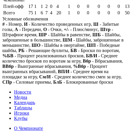
Плей-офф
17
1
1
2
0
4
1
0
0
0
0
0
13
Всего
75
1
6
7
4
20
1
0
0
0
0
0
50
Условные обозначения
#
- Номер,
И
- Количество проведенных игр,
Ш
- Забитые
голы,
А
- Передачи,
О
- Очки,
+/-
- Плюс/минус,
Штр
-
Штрафное время,
ШР
- Шайбы в равенстве,
ШБ
- Шайбы,
заброшенные в большинстве,
ШМ
- Шайбы, заброшенные в
меньшинстве,
ШО
- Шайбы в овертайме,
ШП
- Победные
шайбы,
РБ
- Решающие буллиты,
БВ
- Броски по воротам,
%БВ
- Процент реализованных бросков,
БВ/И
- Среднее
количество бросков по воротам за игру,
Вбр
- Вбрасывания,
ВВбр
- Выигранные вбрасывания,
%Вбр
- Процент
выигранных вбрасываний,
ВП/И
- Среднее время на
площадке за игру,
См/И
- Среднее количество смен за игру,
СПр
- Силовые приемы,
БлБ
- Блокированные броски
Новости
Медиа
Календарь
Таблицы
Игроки
Клубы
О Чемпионате