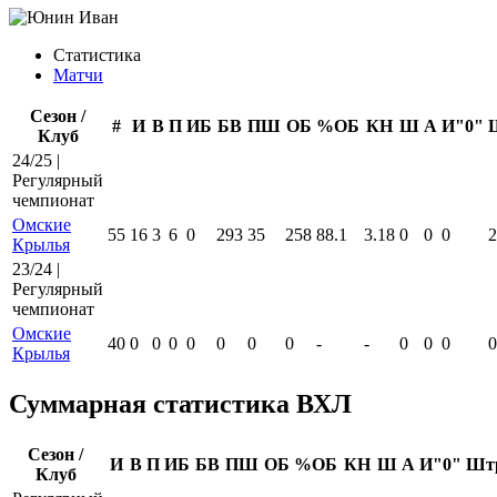
Статистика
Матчи
Сезон /
#
И
В
П
ИБ
БВ
ПШ
ОБ
%ОБ
КН
Ш
А
И"0"
Клуб
24/25 |
Регулярный
чемпионат
Омские
55
16
3
6
0
293
35
258
88.1
3.18
0
0
0
2
Крылья
23/24 |
Регулярный
чемпионат
Омские
40
0
0
0
0
0
0
0
-
-
0
0
0
0
Крылья
Суммарная статистика ВХЛ
Сезон /
И
В
П
ИБ
БВ
ПШ
ОБ
%ОБ
КН
Ш
А
И"0"
Шт
Клуб