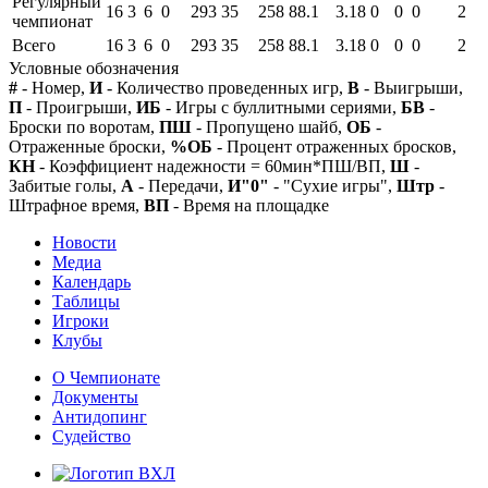
Регулярный
16
3
6
0
293
35
258
88.1
3.18
0
0
0
2
чемпионат
Всего
16
3
6
0
293
35
258
88.1
3.18
0
0
0
2
Условные обозначения
#
- Номер,
И
- Количество проведенных игр,
В
- Выигрыши,
П
- Проигрыши,
ИБ
- Игры с буллитными сериями,
БВ
-
Броски по воротам,
ПШ
- Пропущено шайб,
ОБ
-
Отраженные броски,
%ОБ
- Процент отраженных бросков,
КН
- Коэффициент надежности = 60мин*ПШ/ВП,
Ш
-
Забитые голы,
А
- Передачи,
И"0"
- "Сухие игры",
Штр
-
Штрафное время,
ВП
- Время на площадке
Новости
Медиа
Календарь
Таблицы
Игроки
Клубы
О Чемпионате
Документы
Антидопинг
Судейство