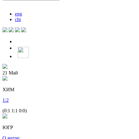
eng
chi
21
Май
ХИМ
1
:
2
(0:1 1:1 0:0)
ЮГР
О матче