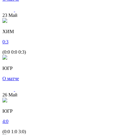
23
Май
ХИМ
0
:
3
(0:0 0:0 0:3)
ЮГР
О матче
26
Май
ЮГР
4
:
0
(0:0 1:0 3:0)