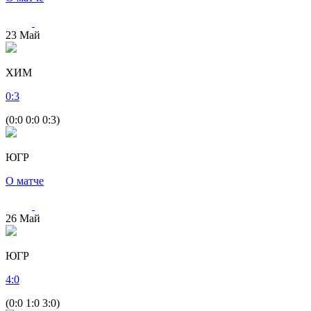
23
Май
ХИМ
0
:
3
(0:0 0:0 0:3)
ЮГР
О матче
26
Май
ЮГР
4
:
0
(0:0 1:0 3:0)