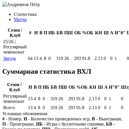
Статистика
Матчи
Сезон /
#
И
В
П
ИБ
БВ
ПШ
ОБ
%ОБ
КН
Ш
А
И"0"
Клуб
25/26 |
Регулярный
чемпионат
Звезда
64
13
4
8
0
319
26
293
91.8
2.13
0
0
1
0
Суммарная статистика ВХЛ
Сезон /
И
В
П
ИБ
БВ
ПШ
ОБ
%ОБ
КН
Ш
А
И"0"
Шт
Клуб
Регулярный
13
4
8
0
319
26
293
91.8
2.13
0
0
1
0
чемпионат
Всего
13
4
8
0
319
26
293
91.8
2.13
0
0
1
0
Условные обозначения
#
- Номер,
И
- Количество проведенных игр,
В
- Выигрыши,
П
- Проигрыши,
ИБ
- Игры с буллитными сериями,
БВ
-