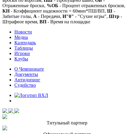
Броски по воротам,
ПШ
- Пропущено шайб,
ОБ
-
Отраженные броски,
%ОБ
- Процент отраженных бросков,
КН
- Коэффициент надежности = 60мин*ПШ/ВП,
Ш
-
Забитые голы,
А
- Передачи,
И"0"
- "Сухие игры",
Штр
-
Штрафное время,
ВП
- Время на площадке
Новости
Медиа
Календарь
Таблицы
Игроки
Клубы
О Чемпионате
Документы
Антидопинг
Судейство
Титульный партнер