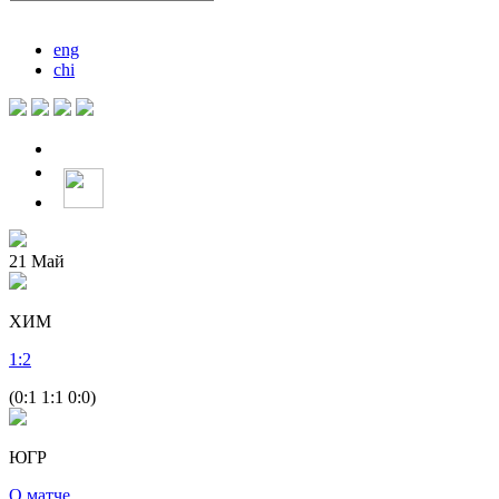
eng
chi
21
Май
ХИМ
1
:
2
(0:1 1:1 0:0)
ЮГР
О матче