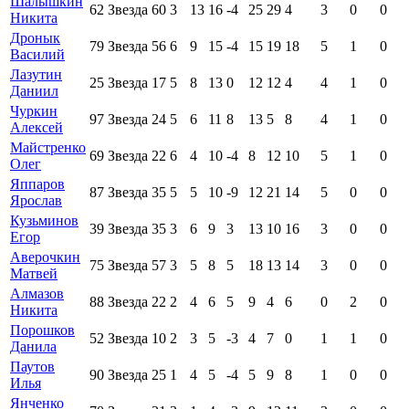
Шалышкин
62
Звезда
60
3
13
16
-4
25
29
4
3
0
0
Никита
Дронык
79
Звезда
56
6
9
15
-4
15
19
18
5
1
0
Василий
Лазутин
25
Звезда
17
5
8
13
0
12
12
4
4
1
0
Даниил
Чуркин
97
Звезда
24
5
6
11
8
13
5
8
4
1
0
Алексей
Майстренко
69
Звезда
22
6
4
10
-4
8
12
10
5
1
0
Олег
Яппаров
87
Звезда
35
5
5
10
-9
12
21
14
5
0
0
Ярослав
Кузьминов
39
Звезда
35
3
6
9
3
13
10
16
3
0
0
Егор
Аверочкин
75
Звезда
57
3
5
8
5
18
13
14
3
0
0
Матвей
Алмазов
88
Звезда
22
2
4
6
5
9
4
6
0
2
0
Никита
Порошков
52
Звезда
10
2
3
5
-3
4
7
0
1
1
0
Данила
Паутов
90
Звезда
25
1
4
5
-4
5
9
8
1
0
0
Илья
Янченко