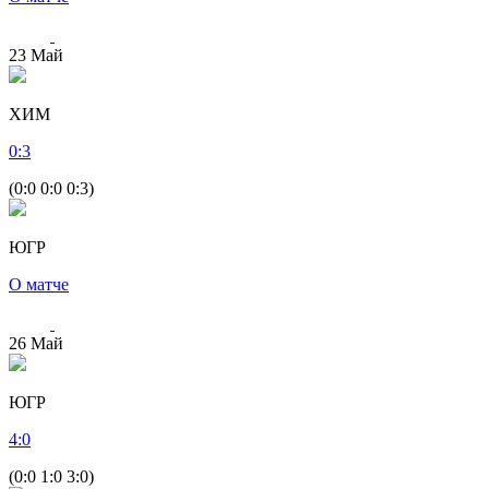
23
Май
ХИМ
0
:
3
(0:0 0:0 0:3)
ЮГР
О матче
26
Май
ЮГР
4
:
0
(0:0 1:0 3:0)