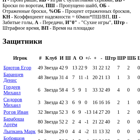
Броски по воротам,
ПШ
- Пропущено шайб,
ОБ
-
Отраженные броски,
%ОБ
- Процент отраженных бросков,
КН
- Коэффициент надежности = 60мин*ПШ/ВП,
Ш
-
Забитые голы,
А
- Передачи,
И"0"
- "Сухие игры",
Штр
-
Штрафное время,
ВП
- Время на площадке
Защитники
Игрок
#
Клуб
И
Ш
А
О
+/-
+
-
Штр
ШР
ШБ
Брютов Егор
49
Звезда
42
9
13
22
9
31
22
12
7
2
0
Баранцев
48
Звезда
31
4
7
11
-1
20
21
13
1
3
0
Денис
Гордеев
6
Звезда
58
4
5
9
1
33
32
49
4
0
0
Михаил
Сидоров
3
Звезда
42
3
6
9
0
16
16
16
2
1
0
Михаил
Рогов Иван
32
Звезда
52
3
6
9
-13
14
27
20
1
2
0
Барабоша
80
Звезда
52
2
2
4
-1
21
22
40
2
0
0
Артём
Лыпкань Марк
94
Звезда
29
0
4
4
-2
11
13
32
0
0
0
Бобряшов