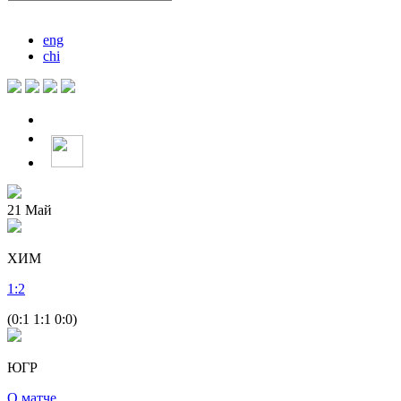
eng
chi
21
Май
ХИМ
1
:
2
(0:1 1:1 0:0)
ЮГР
О матче