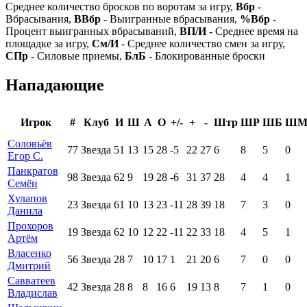
Среднее количество бросков по воротам за игру,
Вбр
-
Вбрасывания,
ВВбр
- Выигранные вбрасывания,
%Вбр
-
Процент выигранных вбрасываний,
ВП/И
- Среднее время на
площадке за игру,
См/И
- Среднее количество смен за игру,
СПр
- Силовые приемы,
БлБ
- Блокированные броски
Нападающие
Игрок
#
Клуб
И
Ш
А
О
+/-
+
-
Штр
ШР
ШБ
Ш
Соловьёв
77
Звезда
51
13
15
28
-5
22
27
6
8
5
0
Егор С.
Панкратов
98
Звезда
62
9
19
28
-6
31
37
28
4
4
1
Семён
Хулапов
23
Звезда
61
10
13
23
-11
28
39
18
7
3
0
Данила
Прохоров
19
Звезда
62
10
12
22
-11
22
33
18
4
5
1
Артём
Власенко
56
Звезда
28
7
10
17
1
21
20
6
7
0
0
Дмитрий
Савватеев
42
Звезда
28
8
8
16
6
19
13
8
7
1
0
Владислав