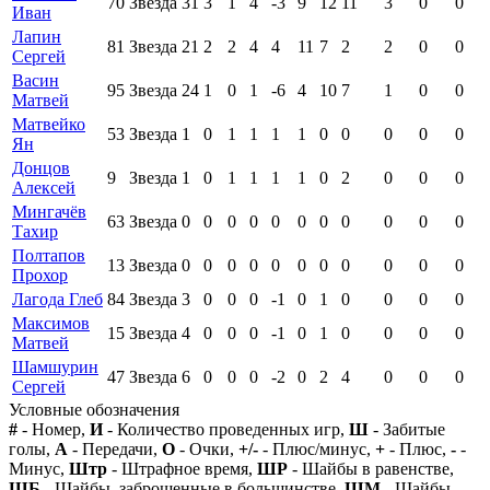
70
Звезда
31
3
1
4
-3
9
12
11
3
0
0
Иван
Лапин
81
Звезда
21
2
2
4
4
11
7
2
2
0
0
Сергей
Васин
95
Звезда
24
1
0
1
-6
4
10
7
1
0
0
Матвей
Матвейко
53
Звезда
1
0
1
1
1
1
0
0
0
0
0
Ян
Донцов
9
Звезда
1
0
1
1
1
1
0
2
0
0
0
Алексей
Мингачёв
63
Звезда
0
0
0
0
0
0
0
0
0
0
0
Тахир
Полтапов
13
Звезда
0
0
0
0
0
0
0
0
0
0
0
Прохор
Лагода Глеб
84
Звезда
3
0
0
0
-1
0
1
0
0
0
0
Максимов
15
Звезда
4
0
0
0
-1
0
1
0
0
0
0
Матвей
Шамшурин
47
Звезда
6
0
0
0
-2
0
2
4
0
0
0
Сергей
Условные обозначения
#
- Номер,
И
- Количество проведенных игр,
Ш
- Забитые
голы,
А
- Передачи,
О
- Очки,
+/-
- Плюс/минус,
+
- Плюс,
-
-
Минус,
Штр
- Штрафное время,
ШР
- Шайбы в равенстве,
ШБ
- Шайбы, заброшенные в большинстве,
ШМ
- Шайбы,