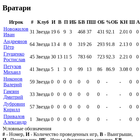
Вратари
Игрок
#
Клуб
И
В
П
ИБ
БВ
ПШ
ОБ
%ОБ
КН
Ш
А
Новожилов
31
Звезда
19
6
9
3
468
37
431
92.1
2.01
0
0
Иван
Андреянов
64
Звезда
13
4
8
0
319
26
293
91.8
2.13
0
0
Пётр
Глущенко
45
Звезда
30
13
11
5
783
60
723
92.3
2.21
0
0
Ростислав
Петухов
41
Звезда
5
1
3
0
99
13
86
86.9
3.08
0
0
Михаил
Никонов
59
Звезда
0
0
0
0
0
0
0
-
-
0
0
Валерий
Гамзин
33
Звезда
0
0
0
0
0
0
0
-
-
0
0
Дмитрий
Дубровин
57
Звезда
0
0
0
0
0
0
0
-
-
0
0
Кирилл
Привалов
1
Звезда
0
0
0
0
0
0
0
-
-
0
0
Александр
Условные обозначения
#
- Номер,
И
- Количество проведенных игр,
В
- Выигрыши,
П
- Проигрыши,
ИБ
- Игры с буллитными сериями,
БВ
-