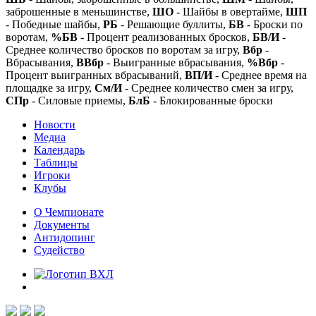
заброшенные в меньшинстве,
ШО
- Шайбы в овертайме,
ШП
- Победные шайбы,
РБ
- Решающие буллиты,
БВ
- Броски по
воротам,
%БВ
- Процент реализованных бросков,
БВ/И
-
Среднее количество бросков по воротам за игру,
Вбр
-
Вбрасывания,
ВВбр
- Выигранные вбрасывания,
%Вбр
-
Процент выигранных вбрасываний,
ВП/И
- Среднее время на
площадке за игру,
См/И
- Среднее количество смен за игру,
СПр
- Силовые приемы,
БлБ
- Блокированные броски
Новости
Медиа
Календарь
Таблицы
Игроки
Клубы
О Чемпионате
Документы
Антидопинг
Судейство