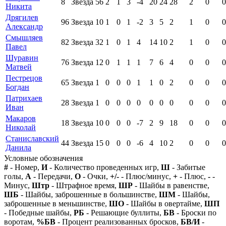
8
Звезда
56
2
1
3
-4
20
24
28
2
0
0
Никита
Дрягилев
96
Звезда
10
1
0
1
-2
3
5
2
1
0
0
Александр
Смышляев
82
Звезда
32
1
0
1
4
14
10
2
1
0
0
Павел
Шуравин
76
Звезда
12
0
1
1
1
7
6
4
0
0
0
Матвей
Пестрецов
65
Звезда
1
0
0
0
1
1
0
2
0
0
0
Богдан
Патрихаев
28
Звезда
1
0
0
0
0
0
0
0
0
0
0
Иван
Макаров
18
Звезда
10
0
0
0
-7
2
9
18
0
0
0
Николай
Станиславский
44
Звезда
15
0
0
0
-6
4
10
2
0
0
0
Данила
Условные обозначения
#
- Номер,
И
- Количество проведенных игр,
Ш
- Забитые
голы,
А
- Передачи,
О
- Очки,
+/-
- Плюс/минус,
+
- Плюс,
-
-
Минус,
Штр
- Штрафное время,
ШР
- Шайбы в равенстве,
ШБ
- Шайбы, заброшенные в большинстве,
ШМ
- Шайбы,
заброшенные в меньшинстве,
ШО
- Шайбы в овертайме,
ШП
- Победные шайбы,
РБ
- Решающие буллиты,
БВ
- Броски по
воротам,
%БВ
- Процент реализованных бросков,
БВ/И
-