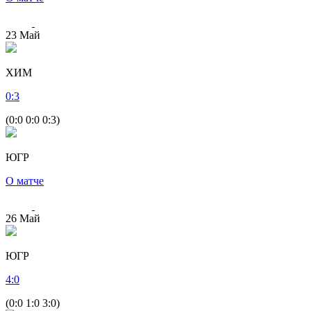
23
Май
ХИМ
0
:
3
(0:0 0:0 0:3)
ЮГР
О матче
26
Май
ЮГР
4
:
0
(0:0 1:0 3:0)