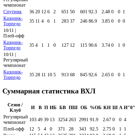
чемпионат
Спутник
36
20
12
6
2
651
50
601
92.3
2.48
0
0
1
Казцинк-
35
11
4
6
1
283
37
246
86.9
3.85
0
0
0
Торпедо
10/11 |
Плей-офф
Казцинк-
35
4
1
1
0
127
12
115
90.6
3.74
0
1
0
Торпедо
10/11 |
Регулярный
чемпионат
Казцинк-
35
28
11
10
5
913
68
845
92.6
2.65
0
0
1
Торпедо
Суммарная статистика ВХЛ
Сезон /
И
В
П
ИБ
БВ
ПШ
ОБ
%ОБ
КН
Ш
А
И"0
Клуб
Регулярный
103
49
39
13
3254
263
2991
91.9
2.67
0
0
4
чемпионат
Плей-офф
12
5
4
0
371
28
343
92.5
2.75
0
1
1