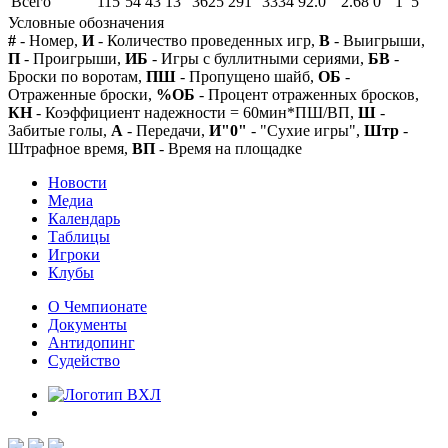
Всего
115
54
43
13
3625
291
3334
92.0
2.68
0
1
5
Условные обозначения
#
- Номер,
И
- Количество проведенных игр,
В
- Выигрыши,
П
- Проигрыши,
ИБ
- Игры с буллитными сериями,
БВ
-
Броски по воротам,
ПШ
- Пропущено шайб,
ОБ
-
Отраженные броски,
%ОБ
- Процент отраженных бросков,
КН
- Коэффициент надежности = 60мин*ПШ/ВП,
Ш
-
Забитые голы,
А
- Передачи,
И"0"
- "Сухие игры",
Штр
-
Штрафное время,
ВП
- Время на площадке
Новости
Медиа
Календарь
Таблицы
Игроки
Клубы
О Чемпионате
Документы
Антидопинг
Судейство