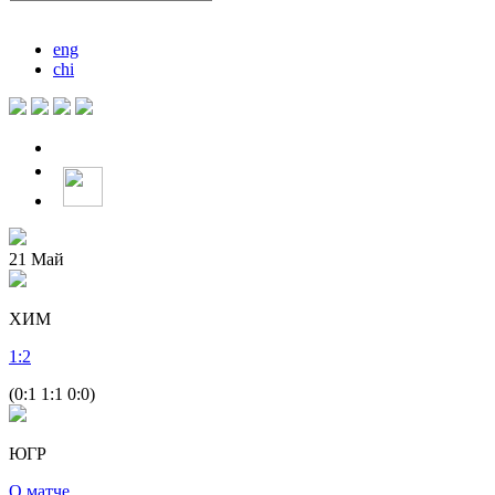
eng
chi
21
Май
ХИМ
1
:
2
(0:1 1:1 0:0)
ЮГР
О матче