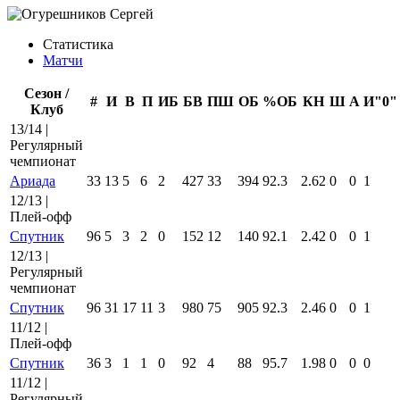
Статистика
Матчи
Сезон /
#
И
В
П
ИБ
БВ
ПШ
ОБ
%ОБ
КН
Ш
А
И"0"
Клуб
13/14 |
Регулярный
чемпионат
Ариада
33
13
5
6
2
427
33
394
92.3
2.62
0
0
1
12/13 |
Плей-офф
Спутник
96
5
3
2
0
152
12
140
92.1
2.42
0
0
1
12/13 |
Регулярный
чемпионат
Спутник
96
31
17
11
3
980
75
905
92.3
2.46
0
0
1
11/12 |
Плей-офф
Спутник
36
3
1
1
0
92
4
88
95.7
1.98
0
0
0
11/12 |
Регулярный