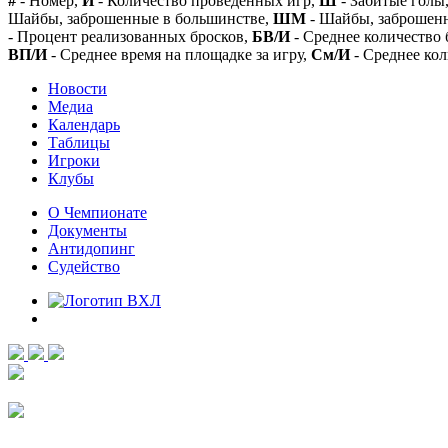
#
- Номер,
И
- Количество проведенных игр,
Ш
- Забитые голы
Шайбы, заброшенные в большинстве,
ШМ
- Шайбы, заброшен
- Процент реализованных бросков,
БВ/И
- Среднее количество 
ВП/И
- Среднее время на площадке за игру,
См/И
- Среднее кол
Новости
Медиа
Календарь
Таблицы
Игроки
Клубы
О Чемпионате
Документы
Антидопинг
Судейство