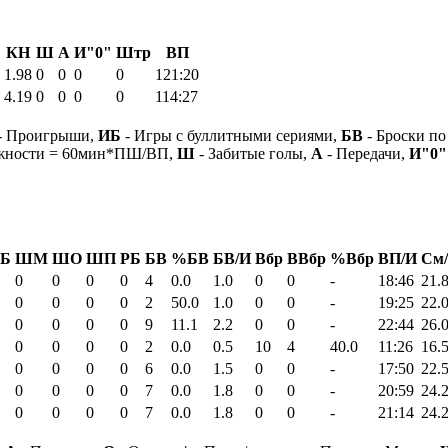
КН
Ш
А
И"0"
Штр
ВП
1.98
0
0
0
0
121:20
4.19
0
0
0
0
114:27
- Проигрыши,
ИБ
- Игры с буллитными сериями,
БВ
- Броски по
ежности = 60мин*ПШ/ВП,
Ш
- Забитые голы,
А
- Передачи,
И"0"
Б
ШМ
ШО
ШП
РБ
БВ
%БВ
БВ/И
Вбр
ВВбр
%Вбр
ВП/И
См
0
0
0
0
4
0.0
1.0
0
0
-
18:46
21.
0
0
0
0
2
50.0
1.0
0
0
-
19:25
22.
0
0
0
0
9
11.1
2.2
0
0
-
22:44
26.
0
0
0
0
2
0.0
0.5
10
4
40.0
11:26
16.
0
0
0
0
6
0.0
1.5
0
0
-
17:50
22.
0
0
0
0
7
0.0
1.8
0
0
-
20:59
24.
0
0
0
0
7
0.0
1.8
0
0
-
21:14
24.