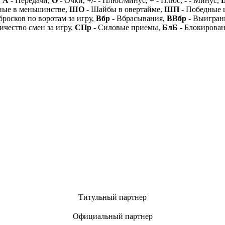
,
А
- Передачи,
О
- Очки,
+/-
- Плюс/минус,
+
- Плюс,
-
- Минус,
ные в меньшинстве,
ШО
- Шайбы в овертайме,
ШП
- Победные
бросков по воротам за игру,
Вбр
- Вбрасывания,
ВВбр
- Выигран
ичество смен за игру,
СПр
- Силовые приемы,
БлБ
- Блокирова
Титульный партнер
Официальный партнер