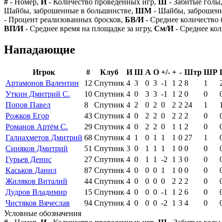
#
- Номер,
И
- Количество проведенных игр,
Ш
- Забитые голы
Шайбы, заброшенные в большинстве,
ШМ
- Шайбы, заброшен
- Процент реализованных бросков,
БВ/И
- Среднее количество 
ВП/И
- Среднее время на площадке за игру,
См/И
- Среднее кол
Нападающие
Игрок
#
Клуб
И
Ш
А
О
+/-
+
-
Штр
ШР
Артамонов Валентин
12
Спутник
4
3
0
3
-1
1
2
8
1
Уткин Дмитрий С.
10
Спутник
4
0
3
3
-1
1
2
0
0
Попов Павел
8
Спутник
4
2
0
2
0
2
2
24
1
Рожков Егор
43
Спутник
4
0
2
2
0
2
2
2
0
Романов Артём С.
29
Спутник
4
0
2
2
0
1
1
2
0
Галиахметов Дмитрий
68
Спутник
4
1
0
1
1
1
0
27
1
Синяков Дмитрий
51
Спутник
3
0
1
1
1
1
0
0
0
Гурьев Денис
27
Спутник
4
0
1
1
-2
1
3
0
0
Каськов Данил
87
Спутник
4
0
0
0
1
1
0
0
0
Жиляков Виталий
44
Спутник
4
0
0
0
0
2
2
2
0
Дудров Владимир
15
Спутник
4
0
0
0
-1
1
2
6
0
Чистяков Вячеслав
94
Спутник
4
0
0
0
-2
1
3
4
0
Условные обозначения