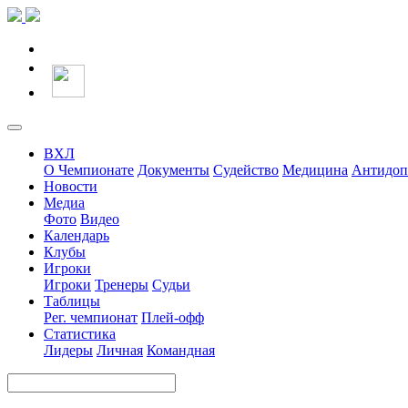
ВХЛ
О Чемпионате
Документы
Судейство
Медицина
Антидоп
Новости
Медиа
Фото
Видео
Календарь
Клубы
Игроки
Игроки
Тренеры
Судьи
Таблицы
Рег. чемпионат
Плей-офф
Статистика
Лидеры
Личная
Командная