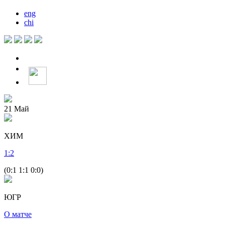
eng
chi
21
Май
ХИМ
1
:
2
(0:1 1:1 0:0)
ЮГР
О матче