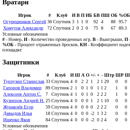
Вратари
Игрок
#
Клуб
И
В
П
ИБ
БВ
ПШ
ОБ
%ОБ
Огурешников Сергей
36
Спутник
3
1
1
0
92
4
88
95.7
Хомутов Александр
72
Спутник
2
0
2
0
75
8
67
89.3
Условные обозначения
#
- Номер,
И
- Количество проведенных игр,
В
- Выигрыши,
П
%ОБ
- Процент отраженных бросков,
КН
- Коэффициент над
площадке
Защитники
Игрок
#
Клуб
И
Ш
А
О
+/-
+
-
Штр
ШР
Ш
Тунхузин Станислав
33
Спутник
4
0
2
2
1
2
1
29
0
0
Гапонов Владимир
89
Спутник
2
1
0
1
0
1
1
2
1
0
Алексеев Антон С.
7
Спутник
4
1
0
1
0
2
2
2
1
0
Кузнецов Андрей Н.
25
Спутник
4
0
0
0
1
2
1
10
0
0
Журавлёв Егор
59
Спутник
4
0
0
0
0
2
2
2
0
0
Давыдов Илья
18
Спутник
4
0
0
0
-2
1
3
2
0
0
Ищенко Яков
84
Спутник
4
0
0
0
-2
0
2
4
0
0
Условные обозначения