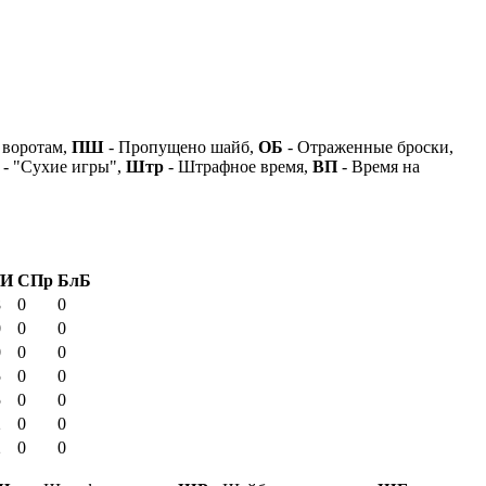
 воротам,
ПШ
- Пропущено шайб,
ОБ
- Отраженные броски,
- "Сухие игры",
Штр
- Штрафное время,
ВП
- Время на
/И
СПр
БлБ
8
0
0
0
0
0
0
0
0
5
0
0
5
0
0
2
0
0
2
0
0