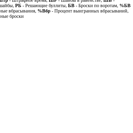
Штр
- Штрафное время,
ШР
- Шайбы в равенстве,
ШБ
-
 шайбы,
РБ
- Решающие буллиты,
БВ
- Броски по воротам,
%БВ
ные вбрасывания,
%Вбр
- Процент выигранных вбрасываний,
нные броски