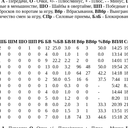
,
А
- Передачи,
О
- Очки,
+/-
- Плюс/минус,
+
- Плюс,
-
- Минус,
ные в меньшинстве,
ШО
- Шайбы в овертайме,
ШП
- Победные
бросков по воротам за игру,
Вбр
- Вбрасывания,
ВВбр
- Выигран
ичество смен за игру,
СПр
- Силовые приемы,
БлБ
- Блокирова
ШБ
ШМ
ШО
ШП
РБ
БВ
%БВ
БВ/И
Вбр
ВВбр
%Вбр
ВП/И
С
2
0
0
1
0
12
25.0
3.0
6
3
50.0
14:25
19
0
0
0
0
0
4
0.0
1.0
1
0
0.0
13:14
16
1
0
0
0
0
9
22.2
2.2
2
0
0.0
14:01
15
0
0
0
0
0
13
0.0
3.2
96
48
50.0
19:54
20
0
0
0
0
0
4
0.0
1.0
64
27
42.2
14:18
18
0
0
0
0
0
2
50.0
0.5
16
6
37.5
7:44
11
0
0
0
0
0
1
0.0
0.3
0
0
-
5:42
8.
0
0
0
0
0
4
0.0
1.0
0
0
-
14:44
18
0
0
0
0
0
5
0.0
1.2
0
0
-
8:20
11
0
0
0
0
0
8
0.0
2.0
3
1
33.3
20:39
21
0
0
0
0
0
6
0.0
1.5
3
1
33.3
13:51
19
0
0
0
0
0
7
0.0
1.8
74
33
44.6
15:18
20