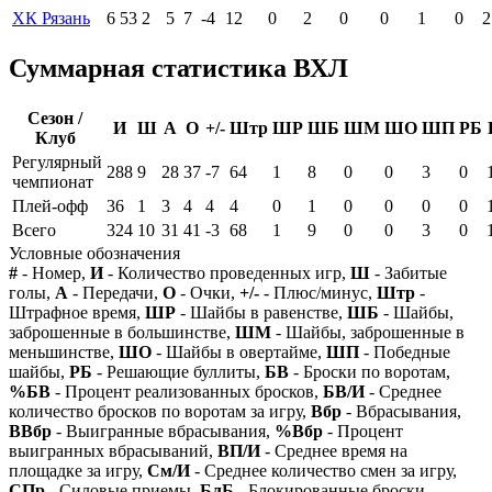
ХК Рязань
6
53
2
5
7
-4
12
0
2
0
0
1
0
2
Суммарная статистика ВХЛ
Сезон /
И
Ш
А
О
+/-
Штр
ШР
ШБ
ШМ
ШО
ШП
РБ
Клуб
Регулярный
288
9
28
37
-7
64
1
8
0
0
3
0
чемпионат
Плей-офф
36
1
3
4
4
4
0
1
0
0
0
0
Всего
324
10
31
41
-3
68
1
9
0
0
3
0
Условные обозначения
#
- Номер,
И
- Количество проведенных игр,
Ш
- Забитые
голы,
А
- Передачи,
О
- Очки,
+/-
- Плюс/минус,
Штр
-
Штрафное время,
ШР
- Шайбы в равенстве,
ШБ
- Шайбы,
заброшенные в большинстве,
ШМ
- Шайбы, заброшенные в
меньшинстве,
ШО
- Шайбы в овертайме,
ШП
- Победные
шайбы,
РБ
- Решающие буллиты,
БВ
- Броски по воротам,
%БВ
- Процент реализованных бросков,
БВ/И
- Среднее
количество бросков по воротам за игру,
Вбр
- Вбрасывания,
ВВбр
- Выигранные вбрасывания,
%Вбр
- Процент
выигранных вбрасываний,
ВП/И
- Среднее время на
площадке за игру,
См/И
- Среднее количество смен за игру,
СПр
- Силовые приемы,
БлБ
- Блокированные броски