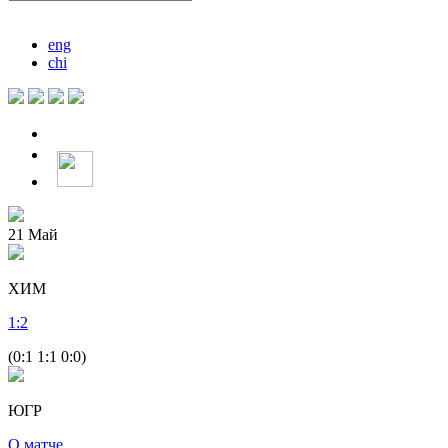
eng
chi
21
Май
ХИМ
1
:
2
(0:1 1:1 0:0)
ЮГР
О матче