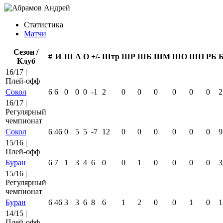
Статистика
Матчи
Сезон /
#
И
Ш
А
О
+/-
Штр
ШР
ШБ
ШМ
ШО
ШП
РБ
Клуб
16/17 |
Плей-офф
Сокол
6
6
0
0
0
-1
2
0
0
0
0
0
0
2
16/17 |
Регулярный
чемпионат
Сокол
6
46
0
5
5
-7
12
0
0
0
0
0
0
9
15/16 |
Плей-офф
Буран
6
7
1
3
4
6
0
0
1
0
0
0
0
3
15/16 |
Регулярный
чемпионат
Буран
6
46
3
3
6
8
6
1
2
0
0
1
0
1
14/15 |
Плей-офф