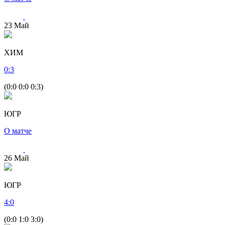
23
Май
ХИМ
0
:
3
(0:0 0:0 0:3)
ЮГР
О матче
26
Май
ЮГР
4
:
0
(0:0 1:0 3:0)