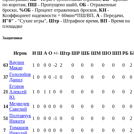
по воротам,
ПШ
- Пропущено шайб,
ОБ
- Отраженные
броски,
%ОБ
- Процент отраженных бросков,
КН
-
Коэффициент надежности = 60мин*ПШ/ВП,
А
- Передачи,
И"0"
- "Сухие игры",
Штр
- Штрафное время,
ВП
- Время на
площадке
Защитники
Игрок
И
Ш
А
О
+/-
Штр
ШР
ШБ
ШМ
ШО
ШП
РБ
Б
Ваулин
63
1
0
0
0
-2
2
0
0
0
0
0
0
2
Макар
Гололобов
37
1
0
0
0
-1
0
0
0
0
0
0
0
0
Данил
Егоров
21
Алексей
1
0
1
1
0
0
0
0
0
0
0
0
2
Ю.
Медведев
14
1
0
0
0
0
0
0
0
0
0
0
0
0
Савелий
Полтавчук
51
1
0
0
0
-1
0
0
0
0
0
0
0
2
Никита
Тимашов
7
1
0
0
0
0
0
0
0
0
0
0
0
2
Николай