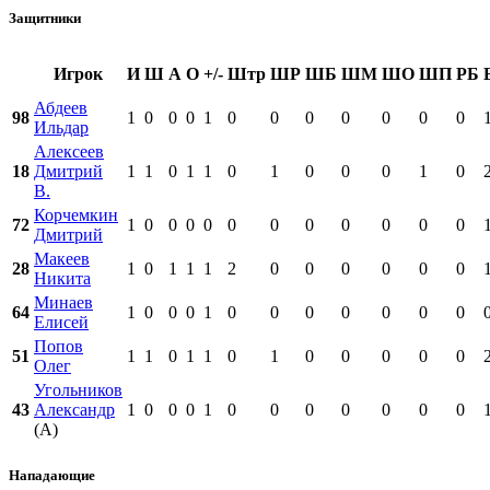
Защитники
Игрок
И
Ш
А
О
+/-
Штр
ШР
ШБ
ШМ
ШО
ШП
РБ
Абдеев
98
1
0
0
0
1
0
0
0
0
0
0
0
Ильдар
Алексеев
18
Дмитрий
1
1
0
1
1
0
1
0
0
0
1
0
В.
Корчемкин
72
1
0
0
0
0
0
0
0
0
0
0
0
Дмитрий
Макеев
28
1
0
1
1
1
2
0
0
0
0
0
0
Никита
Минаев
64
1
0
0
0
1
0
0
0
0
0
0
0
Елисей
Попов
51
1
1
0
1
1
0
1
0
0
0
0
0
Олег
Угольников
43
Александр
1
0
0
0
1
0
0
0
0
0
0
0
(А)
Нападающие