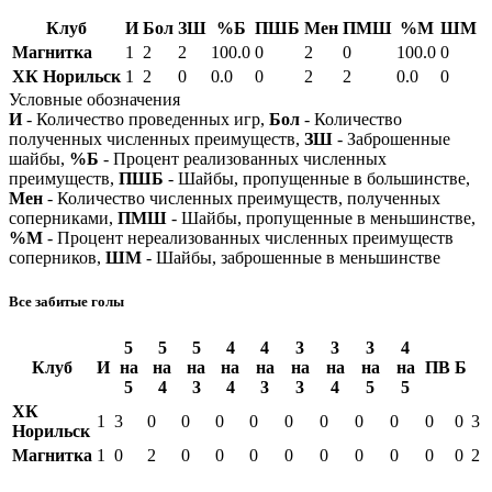
Клуб
И
Бол
ЗШ
%Б
ПШБ
Мен
ПМШ
%М
ШМ
Магнитка
1
2
2
100.0
0
2
0
100.0
0
ХК Норильск
1
2
0
0.0
0
2
2
0.0
0
Условные обозначения
И
- Количество проведенных игр,
Бол
- Количество
полученных численных преимуществ,
ЗШ
- Заброшенные
шайбы,
%Б
- Процент реализованных численных
преимуществ,
ПШБ
- Шайбы, пропущенные в большинстве,
Мен
- Количество численных преимуществ, полученных
соперниками,
ПМШ
- Шайбы, пропущенные в меньшинстве,
%М
- Процент нереализованных численных преимуществ
соперников,
ШМ
- Шайбы, заброшенные в меньшинстве
Все забитые голы
5
5
5
4
4
3
3
3
4
Клуб
И
на
на
на
на
на
на
на
на
на
ПВ
Б
5
4
3
4
3
3
4
5
5
ХК
1
3
0
0
0
0
0
0
0
0
0
0
3
Норильск
Магнитка
1
0
2
0
0
0
0
0
0
0
0
0
2