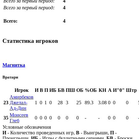
Всего за первый период:
4
Всего за первый период:
4
4
Всего:
Статистика игроков
Магнитка
Вратари
Игрок
И
В
П
ИБ
БВ
ПШ
ОБ
%ОБ
КН
А
И"0"
Штр
Амирбеков
23
Джелал-
1
0
1
0
28
3
25
89.3
3.08
0
0
0
Ад-Дин
Моисеев
35
0
0
0
0
0
0
0
-
-
0
0
0
Глеб
Условные обозначения
И
- Количество проведенных игр,
В
- Выигрыши,
П
-
Проигрыши,
ИБ
- Игры с буллитными сериями,
БВ
- Броски