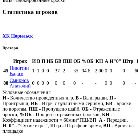
БлБ
- Блокированные броски
Статистика игроков
ХК Норильск
Вратари
Игрок
И
В
П
ИБ
БВ
ПШ
ОБ
%ОБ
КН
А
И"0"
Штр
Никитин
45
1
1
0
0
37
2
35
94.6
2.00
0
0
0
6
Вадим
Смирнов
88
0
0
0
0
0
0
0
-
-
0
0
0
-
Анатолий
Условные обозначения
И
- Количество проведенных игр,
В
- Выигрыши,
П
-
Проигрыши,
ИБ
- Игры с буллитными сериями,
БВ
- Броски
по воротам,
ПШ
- Пропущено шайб,
ОБ
- Отраженные
броски,
%ОБ
- Процент отраженных бросков,
КН
-
Коэффициент надежности = 60мин*ПШ/ВП,
А
- Передачи,
И"0"
- "Сухие игры",
Штр
- Штрафное время,
ВП
- Время на
площадке