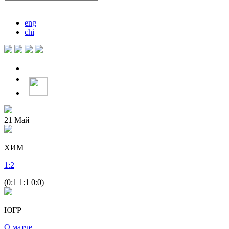
eng
chi
21
Май
ХИМ
1
:
2
(0:1 1:1 0:0)
ЮГР
О матче