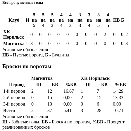
Все пропущенные голы
5
5
5
4
4
3
3
3
4
Клуб
И
на
на
на
на
на
на
на
на
на
ПВ
Б
5
4
3
4
3
3
4
5
5
ХК
1
0
0
0
0
0
0
0
0
2
0
0
2
Норильск
Магнитка
1
3
0
0
0
0
0
0
0
0
0
0
3
Условные обозначения
ПВ
- Пустые ворота,
Б
- Буллиты
Броски по воротам
Магнитка
ХК Норильск
Период
Ш
БВ
%БВ
Ш
БВ
%БВ
1-й период
2
12
16,67
1
7
14,29
2-й период
0
15
0,00
2
15
13,33
3-й период
0
10
0,00
0
6
0,00
Всего
2
37
5,41
3
28
10,71
Условные обозначения
Ш
- Забитые голы,
БВ
- Броски по воротам,
%БВ
- Процент
реализованных бросков