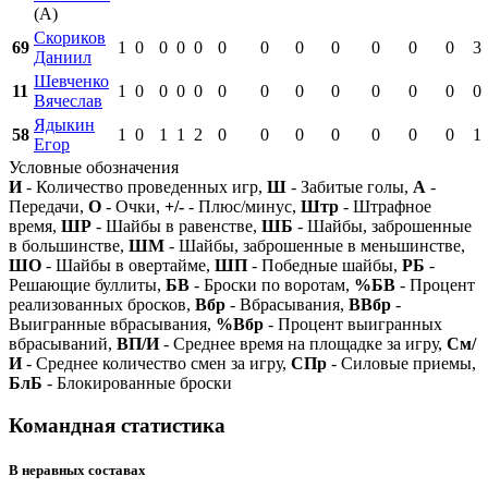
(А)
Скориков
69
1
0
0
0
0
0
0
0
0
0
0
0
3
Даниил
Шевченко
11
1
0
0
0
0
0
0
0
0
0
0
0
0
Вячеслав
Ядыкин
58
1
0
1
1
2
0
0
0
0
0
0
0
1
Егор
Условные обозначения
И
- Количество проведенных игр,
Ш
- Забитые голы,
А
-
Передачи,
О
- Очки,
+/-
- Плюс/минус,
Штр
- Штрафное
время,
ШР
- Шайбы в равенстве,
ШБ
- Шайбы, заброшенные
в большинстве,
ШМ
- Шайбы, заброшенные в меньшинстве,
ШО
- Шайбы в овертайме,
ШП
- Победные шайбы,
РБ
-
Решающие буллиты,
БВ
- Броски по воротам,
%БВ
- Процент
реализованных бросков,
Вбр
- Вбрасывания,
ВВбр
-
Выигранные вбрасывания,
%Вбр
- Процент выигранных
вбрасываний,
ВП/И
- Среднее время на площадке за игру,
См/
И
- Среднее количество смен за игру,
СПр
- Силовые приемы,
БлБ
- Блокированные броски
Командная статистика
В неравных составах