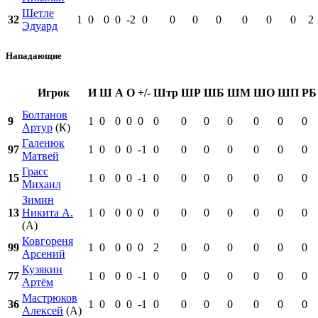
Шетле
32
1
0
0
0
-2
0
0
0
0
0
0
0
2
Эдуард
Нападающие
Игрок
И
Ш
А
О
+/-
Штр
ШР
ШБ
ШМ
ШО
ШП
РБ
Болтанов
9
1
0
0
0
0
0
0
0
0
0
0
0
Артур
(К)
Галенюк
97
1
0
0
0
-1
0
0
0
0
0
0
0
Матвей
Грасс
15
1
0
0
0
-1
0
0
0
0
0
0
0
Михаил
Зимин
13
Никита А.
1
0
0
0
0
0
0
0
0
0
0
0
(А)
Ковгореня
99
1
0
0
0
0
2
0
0
0
0
0
0
Арсений
Кузякин
77
1
0
0
0
-1
0
0
0
0
0
0
0
Артём
Мастрюков
36
1
0
0
0
-1
0
0
0
0
0
0
0
Алексей
(А)