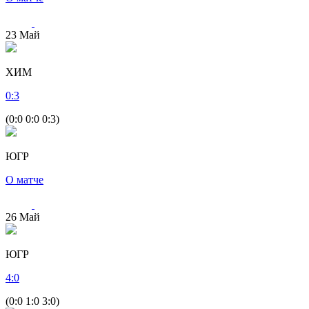
23
Май
ХИМ
0
:
3
(0:0 0:0 0:3)
ЮГР
О матче
26
Май
ЮГР
4
:
0
(0:0 1:0 3:0)