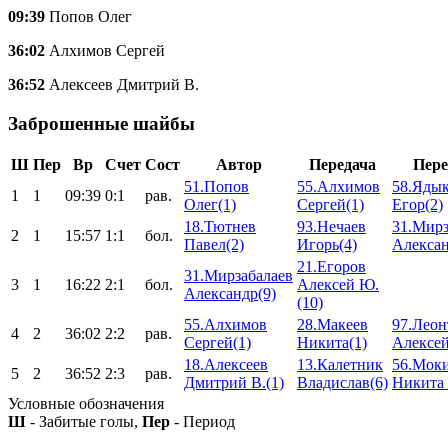
09:39
Попов Олег
36:02
Алхимов Сергей
36:52
Алексеев Дмитрий В.
Заброшенные шайбы
Ш
Пер
Вр
Счет
Сост
Автор
Передача
Пере
51.Попов
55.Алхимов
58.Яды
1
1
09:39
0:1
рав.
Олег(1)
Сергей(1)
Егор(2)
18.Тютнев
93.Нечаев
31.Мирз
2
1
15:57
1:1
бол.
Павел(2)
Игорь(4)
Алексан
21.Егоров
31.Мирзабалаев
3
1
16:22
2:1
бол.
Алексей Ю.
Александр(9)
(10)
55.Алхимов
28.Макеев
97.Леон
4
2
36:02
2:2
рав.
Сергей(1)
Никита(1)
Алексей
18.Алексеев
13.Калетник
56.Мок
5
2
36:52
2:3
рав.
Дмитрий В.(1)
Владислав(6)
Никита 
Условные обозначения
Ш
- Забитые голы,
Пер
- Период