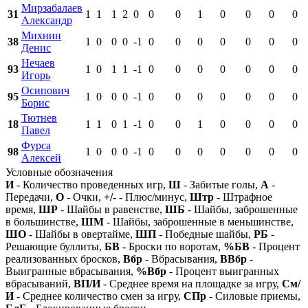
Мирзабалаев
31
1
1
1
2
0
0
0
1
0
0
0
0
Александр
Михнин
38
1
0
0
0
-1
0
0
0
0
0
0
0
Денис
Нечаев
93
1
0
1
1
-1
0
0
0
0
0
0
0
Игорь
Осипович
95
1
0
0
0
-1
0
0
0
0
0
0
0
Борис
Тютнев
18
1
1
0
1
-1
0
0
1
0
0
0
0
Павел
Фурса
98
1
0
0
0
-1
0
0
0
0
0
0
0
Алексей
Условные обозначения
И
- Количество проведенных игр,
Ш
- Забитые голы,
А
-
Передачи,
О
- Очки,
+/-
- Плюс/минус,
Штр
- Штрафное
время,
ШР
- Шайбы в равенстве,
ШБ
- Шайбы, заброшенные
в большинстве,
ШМ
- Шайбы, заброшенные в меньшинстве,
ШО
- Шайбы в овертайме,
ШП
- Победные шайбы,
РБ
-
Решающие буллиты,
БВ
- Броски по воротам,
%БВ
- Процент
реализованных бросков,
Вбр
- Вбрасывания,
ВВбр
-
Выигранные вбрасывания,
%Вбр
- Процент выигранных
вбрасываний,
ВП/И
- Среднее время на площадке за игру,
См/
И
- Среднее количество смен за игру,
СПр
- Силовые приемы,