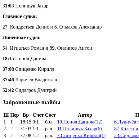
31:03
Полищук Захар
Главные судьи:
27. Кондратьев Денис и 6. Отмахов Александр
Линейные судьи:
54. Игнатьев Роман и 89. Филипов Антон
18:15
Попов Данила
37:08
Спиценко Кирилл
37:46
Ларичев Владислав
52:42
Сидляров Дмитрий
Заброшенные шайбы
Ш
Пер
Вр
Счет
Сост
Автор
П
1
1
18:15
0:1
бол.
10.Попов Данила(12)
6.Лукичёв 
2
2
31:03
1:1
рав.
11.Полищук Захар(6)
87.Колесни
3
2
37:08
1:2
рав.
7.Спиценко Кирилл(1)
23.Сидляро