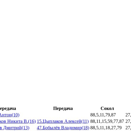
ередача
Передача
Сокол
Антон(10)
88,5,11,79,87
27
ков Никита В.(16)
15.Цыплаков Алексей(11)
88,11,15,59,77,87
27
в Дмитрий(13)
47.Бобылёв Владимир(18)
88,5,11,18,27,79
27