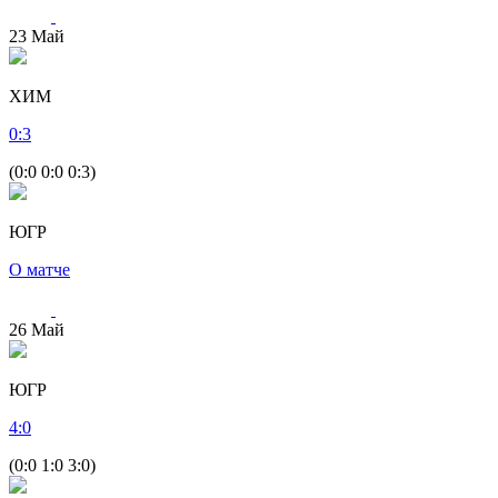
23
Май
ХИМ
0
:
3
(0:0 0:0 0:3)
ЮГР
О матче
26
Май
ЮГР
4
:
0
(0:0 1:0 3:0)