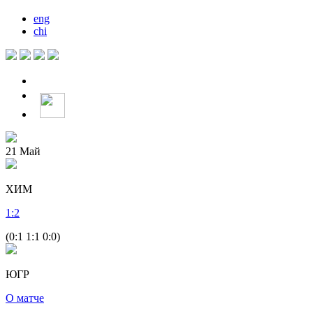
eng
chi
21
Май
ХИМ
1
:
2
(0:1 1:1 0:0)
ЮГР
О матче