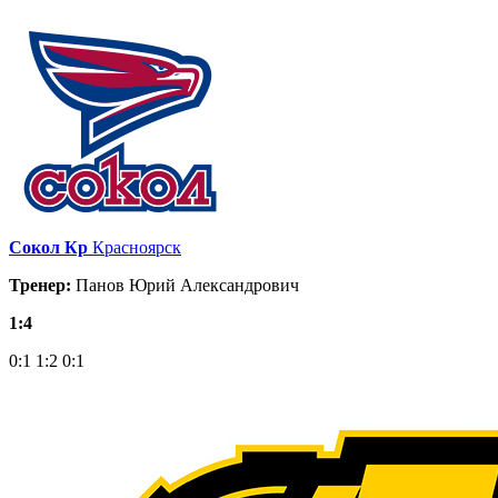
Сокол Кр
Красноярск
Тренер:
Панов Юрий Александрович
1:4
0:1
1:2
0:1