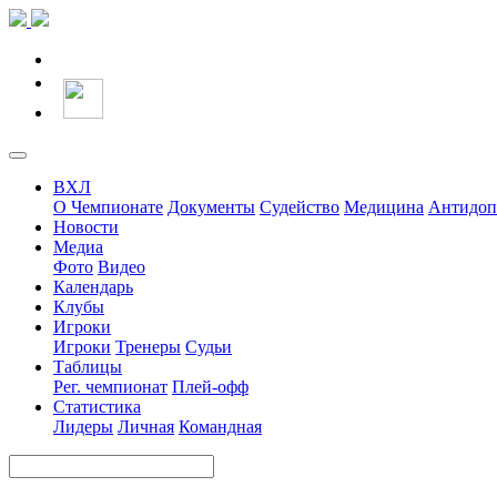
ВХЛ
О Чемпионате
Документы
Судейство
Медицина
Антидоп
Новости
Медиа
Фото
Видео
Календарь
Клубы
Игроки
Игроки
Тренеры
Судьи
Таблицы
Рег. чемпионат
Плей-офф
Статистика
Лидеры
Личная
Командная