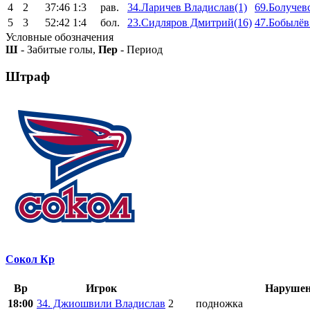
4
2
37:46
1:3
рав.
34.Ларичев Владислав(1)
69.Болучев
5
3
52:42
1:4
бол.
23.Сидляров Дмитрий(16)
47.Бобылёв
Условные обозначения
Ш
- Забитые голы,
Пер
- Период
Штраф
Сокол Кр
Вр
Игрок
Нарушен
18:00
34. Джиошвили Владислав
2
подножка