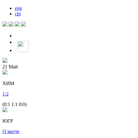
eng
chi
21
Май
ХИМ
1
:
2
(0:1 1:1 0:0)
ЮГР
О матче