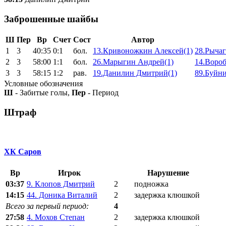
Заброшенные шайбы
Ш
Пер
Вр
Счет
Сост
Автор
1
3
40:35
0:1
бол.
13.Кривоножкин Алексей(1)
28.Рычаг
2
3
58:00
1:1
бол.
26.Марыгин Андрей(1)
14.Вороб
3
3
58:15
1:2
рав.
19.Данилин Дмитрий(1)
89.Буйн
Условные обозначения
Ш
- Забитые голы,
Пер
- Период
Штраф
ХК Саров
Вр
Игрок
Нарушение
03:37
9. Клопов Дмитрий
2
подножка
14:15
44. Доника Виталий
2
задержка клюшкой
Всего за первый период:
4
27:58
4. Мохов Степан
2
задержка клюшкой