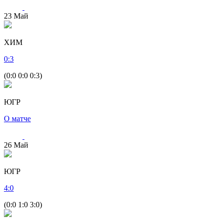
23
Май
ХИМ
0
:
3
(0:0 0:0 0:3)
ЮГР
О матче
26
Май
ЮГР
4
:
0
(0:0 1:0 3:0)