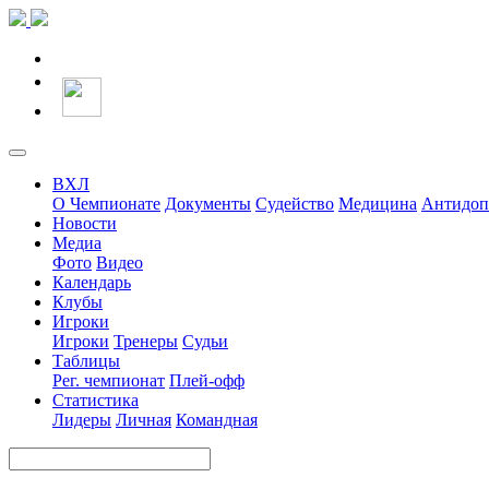
ВХЛ
О Чемпионате
Документы
Судейство
Медицина
Антидоп
Новости
Медиа
Фото
Видео
Календарь
Клубы
Игроки
Игроки
Тренеры
Судьи
Таблицы
Рег. чемпионат
Плей-офф
Статистика
Лидеры
Личная
Командная