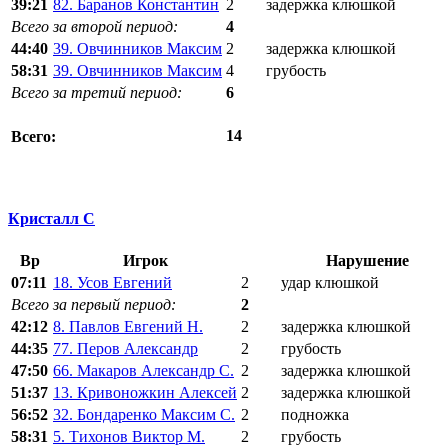
39:21
82. Баранов Константин
2
задержка клюшкой
Всего за второй период:
4
44:40
39. Овчинников Максим
2
задержка клюшкой
58:31
39. Овчинников Максим
4
грубость
Всего за третий период:
6
14
Всего:
Кристалл С
Вр
Игрок
Нарушение
07:11
18. Усов Евгений
2
удар клюшкой
Всего за первый период:
2
42:12
8. Павлов Евгений Н.
2
задержка клюшкой
44:35
77. Перов Александр
2
грубость
47:50
66. Макаров Александр С.
2
задержка клюшкой
51:37
13. Кривоножкин Алексей
2
задержка клюшкой
56:52
32. Бондаренко Максим С.
2
подножка
58:31
5. Тихонов Виктор М.
2
грубость