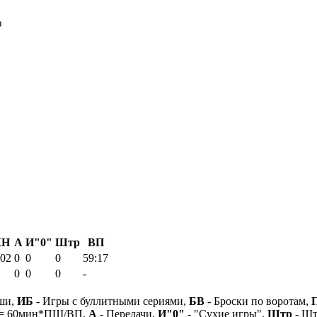
ф
КН
А
И"0"
Штр
ВП
.02
0
0
0
59:17
0
0
0
-
ши,
ИБ
- Игры с буллитными сериями,
БВ
- Броски по воротам,
 = 60мин*ПШ/ВП,
А
- Передачи,
И"0"
- "Сухие игры",
Штр
- Шт