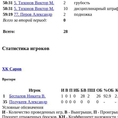
58:31
5. Тихонов Виктор М.
2
грубость
58:31
5. Тихонов Виктор М.
10
дисциплинарный штра
59:19
77. Перов Александр
2
подножка
Всего за второй период:
0
28
Всего:
Статистика игроков
ХК Саров
Вратари
Игрок
И
В
П
ИБ
БВ
ПШ
ОБ
%ОБ
1
Беспалов Никита В.
1
0
1
0
28
2
26
92.9
2
35
Полукеев Александр
0
0
0
0
0
0
0
-
-
Условные обозначения
И
- Количество проведенных игр,
В
- Выигрыши,
П
- Проигры
Процент отраженных бросков,
КН
- Коэффициент надежности