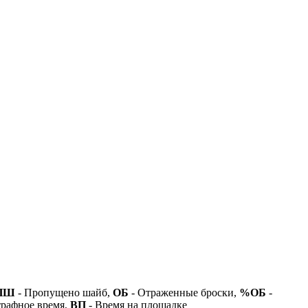
ПШ
- Пропущено шайб,
ОБ
- Отраженные броски,
%ОБ
-
рафное время,
ВП
- Время на площадке