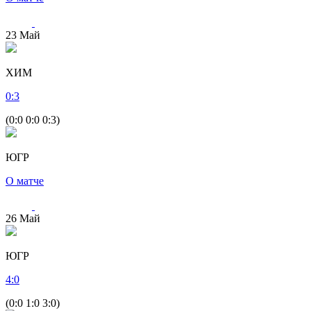
23
Май
ХИМ
0
:
3
(0:0 0:0 0:3)
ЮГР
О матче
26
Май
ЮГР
4
:
0
(0:0 1:0 3:0)