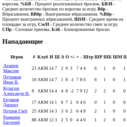
воротам,
%БВ
- Процент реализованных бросков,
БВ/И
-
Среднее количество бросков по воротам за игру,
Вбр
-
Вбрасывания,
ВВбр
- Выигранные вбрасывания,
%Вбр
-
Процент выигранных вбрасываний,
ВП/И
- Среднее время на
площадке за игру,
См/И
- Среднее количество смен за игру,
СПр
- Силовые приемы,
БлБ
- Блокированные броски
Нападающие
Игрок
#
Клуб
И
Ш
А
О
+/-
+
-
Штр
ШР
ШБ
ШМ
Лазарев
23
АКМ
14
7
2
9
3
7
4
4
6
1
0
1
Максим
Петраков
10
АКМ
14
7
1
8
-1
7
8
6
6
1
0
1
Иван В.
Кулагин
8
АКМ
14
4
4
8
-2
7
9
12
2
2
0
0
Александр И.
Ердаков
17
АКМ
14
1
6
7
2
6
4
6
0
1
0
0
Даниил
Петров Глеб
25
АКМ
14
3
3
6
2
6
4
8
2
1
0
0
Рымарев
88
АКМ
12
3
2
5
0
4
4
0
1
2
0
0
Евгений