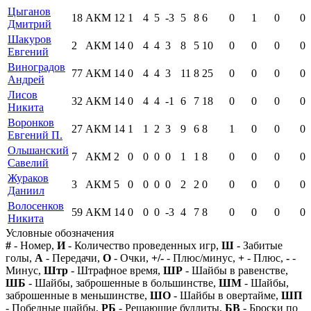
Цыганов
18
АКМ
12
1
4
5
-3
5
8
6
0
1
0
0
Дмитрий
Шакуров
2
АКМ
14
0
4
4
3
8
5
10
0
0
0
0
Евгений
Виноградов
77
АКМ
14
0
4
4
3
11
8
25
0
0
0
0
Андрей
Лисов
32
АКМ
14
0
4
4
-1
6
7
18
0
0
0
0
Никита
Воронков
27
АКМ
14
1
1
2
3
9
6
8
1
0
0
0
Евгений П.
Ольшанский
7
АКМ
2
0
0
0
0
1
1
8
0
0
0
0
Савелий
Жураков
3
АКМ
5
0
0
0
0
2
2
0
0
0
0
0
Даниил
Волосенков
59
АКМ
14
0
0
0
-3
4
7
8
0
0
0
0
Никита
Условные обозначения
#
- Номер,
И
- Количество проведенных игр,
Ш
- Забитые
голы,
А
- Передачи,
О
- Очки,
+/-
- Плюс/минус,
+
- Плюс,
-
-
Минус,
Штр
- Штрафное время,
ШР
- Шайбы в равенстве,
ШБ
- Шайбы, заброшенные в большинстве,
ШМ
- Шайбы,
заброшенные в меньшинстве,
ШО
- Шайбы в овертайме,
ШП
- Победные шайбы,
РБ
- Решающие буллиты,
БВ
- Броски по