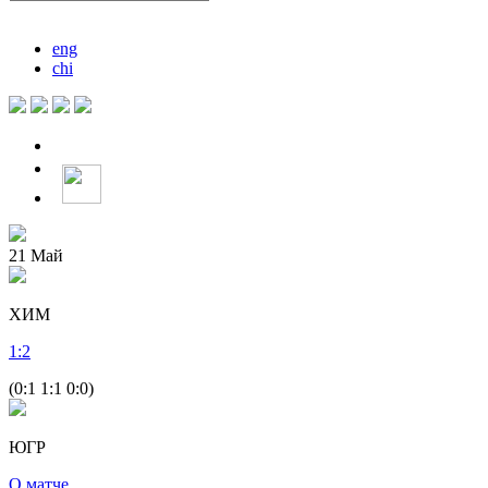
eng
chi
21
Май
ХИМ
1
:
2
(0:1 1:1 0:0)
ЮГР
О матче