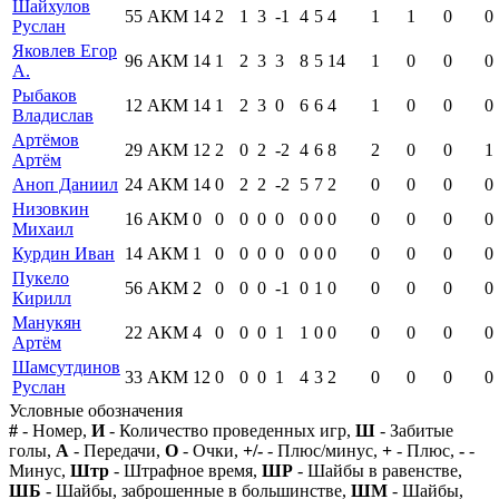
Шайхулов
55
АКМ
14
2
1
3
-1
4
5
4
1
1
0
0
Руслан
Яковлев Егор
96
АКМ
14
1
2
3
3
8
5
14
1
0
0
0
А.
Рыбаков
12
АКМ
14
1
2
3
0
6
6
4
1
0
0
0
Владислав
Артёмов
29
АКМ
12
2
0
2
-2
4
6
8
2
0
0
1
Артём
Аноп Даниил
24
АКМ
14
0
2
2
-2
5
7
2
0
0
0
0
Низовкин
16
АКМ
0
0
0
0
0
0
0
0
0
0
0
0
Михаил
Курдин Иван
14
АКМ
1
0
0
0
0
0
0
0
0
0
0
0
Пукело
56
АКМ
2
0
0
0
-1
0
1
0
0
0
0
0
Кирилл
Манукян
22
АКМ
4
0
0
0
1
1
0
0
0
0
0
0
Артём
Шамсутдинов
33
АКМ
12
0
0
0
1
4
3
2
0
0
0
0
Руслан
Условные обозначения
#
- Номер,
И
- Количество проведенных игр,
Ш
- Забитые
голы,
А
- Передачи,
О
- Очки,
+/-
- Плюс/минус,
+
- Плюс,
-
-
Минус,
Штр
- Штрафное время,
ШР
- Шайбы в равенстве,
ШБ
- Шайбы, заброшенные в большинстве,
ШМ
- Шайбы,