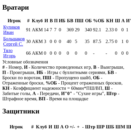
Вратари
Игрок
#
Клуб
И
В
П
ИБ
БВ
ПШ
ОБ
%ОБ
КН
Ш
А
И
Куликов
91
АКМ
14
7
7
0
369
29
340
92.1
2.33
0
0
1
Иван
Большаков
30
АКМ
3
0
0
0
40
5
35
87.5
2.75
0
1
0
Сергей С.
Тяло
66
АКМ
0
0
0
0
0
0
0
-
-
0
0
0
Игорь
Условные обозначения
#
- Номер,
И
- Количество проведенных игр,
В
- Выигрыши,
П
- Проигрыши,
ИБ
- Игры с буллитными сериями,
БВ
-
Броски по воротам,
ПШ
- Пропущено шайб,
ОБ
-
Отраженные броски,
%ОБ
- Процент отраженных бросков,
КН
- Коэффициент надежности = 60мин*ПШ/ВП,
Ш
-
Забитые голы,
А
- Передачи,
И"0"
- "Сухие игры",
Штр
-
Штрафное время,
ВП
- Время на площадке
Защитники
Игрок
#
Клуб
И
Ш
А
О
+/-
+
-
Штр
ШР
ШБ
ШМ
Ш