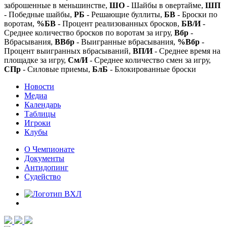
заброшенные в меньшинстве,
ШО
- Шайбы в овертайме,
ШП
- Победные шайбы,
РБ
- Решающие буллиты,
БВ
- Броски по
воротам,
%БВ
- Процент реализованных бросков,
БВ/И
-
Среднее количество бросков по воротам за игру,
Вбр
-
Вбрасывания,
ВВбр
- Выигранные вбрасывания,
%Вбр
-
Процент выигранных вбрасываний,
ВП/И
- Среднее время на
площадке за игру,
См/И
- Среднее количество смен за игру,
СПр
- Силовые приемы,
БлБ
- Блокированные броски
Новости
Медиа
Календарь
Таблицы
Игроки
Клубы
О Чемпионате
Документы
Антидопинг
Судейство